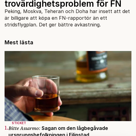
trovärdighetsproblem för FN
Peking, Moskva, Teheran och Doha har insett att det
är billigare att köpa en FN-rapportör än ett
stridsflygplan. Det ger bättre avkastning.
Mest lästa
STICKET
1.
Bitte Assarmo:
Sagan om den lågbegåvade
ursprungsbefolkningen i Filipstad