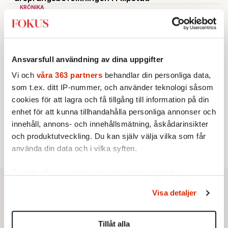
KRÖNIKA
2.
Frans Wachtmeister:
Ja, AC är ett hot mot den
franska civilisationen
KRÖNIKA
3.
Sakine Madon:
Efter islamistdådet oroar sig
vänstern för Agnes Wold
Ansvarsfull användning av dina uppgifter
STICKET
4.
Dan Korn:
Quisling, quislingar och sten i glashus
Vi och
våra 363 partners
behandlar din personliga data,
KRÖNIKA
som t.ex. ditt IP-nummer, och använder teknologi såsom
5.
Nina Lekander:
På ”Kommunisthögskolan” drömde
cookies för att lagra och få tillgång till information på din
alla om att vara arbetarklass
enhet för att kunna tillhandahålla personliga annonser och
STICKET
6.
Johan Romin:
Andersson, hur ska du få ihop det
innehåll, annons- och innehållsmätning, åskådarinsikter
här?
och produktutveckling. Du kan själv välja vilka som får
använda din data och i vilka syften.
Ta reda på mer om hur dina personliga uppgifter
behandlas och ställ in dina preferenser i
detaljsektionen
.
Visa detaljer
Du kan ändra eller dra tillbaka ditt samtycke när som
helst från cookie-förklaringen.
Tillåt alla