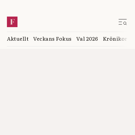
Aktuellt
Veckans Fokus
Val 2026
Krönikor
K