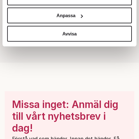
Vi använder enhetsidentifierare för att anpassa innehållet
och annonserna till användarna, tillhandahålla funktioner
Anpassa
för sociala medier och analysera vår trafik. Vi
vidarebefordrar även sådana identifierare och annan
information från din enhet till de sociala medier och
Avvisa
annons- och analysföretag som vi samarbetar med.
Dessa kan i sin tur kombinera informationen med annan
information som du har tillhandahållit eller som de har
samlat in när du har använt deras tjänster.
Om du vill läsa mer om hur vi hanterar personuppgifter
kan du göra det
här
.
Missa inget: Anmäl dig
till vårt nyhetsbrev i
dag!
Förstå vad som händer. Innan det händer. Få