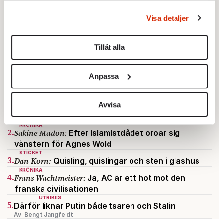
behandlas och ställ in dina preferenser i
detaljsektionen
.
Visa detaljer
Du kan ändra eller dra tillbaka ditt samtycke när som
helst från cookie-förklaringen.
Tillåt alla
Vi använder enhetsidentifierare för att anpassa innehållet
och annonserna till användarna, tillhandahålla funktioner
Anpassa
för sociala medier och analysera vår trafik. Vi
vidarebefordrar även sådana identifierare och annan
STICKET
1.
Bitte Assarmo:
information från din enhet till de sociala medier och
Sagan om den lågbegåvade
Avvisa
ursprungsbefolkningen i Filipstad
annons- och analysföretag som vi samarbetar med.
KRÖNIKA
Dessa kan i sin tur kombinera informationen med annan
2.
Sakine Madon:
Efter islamistdådet oroar sig
information som du har tillhandahållit eller som de har
vänstern för Agnes Wold
samlat in när du har använt deras tjänster.
STICKET
3.
Dan Korn:
Quisling, quislingar och sten i glashus
Om du vill läsa mer om hur vi hanterar personuppgifter
KRÖNIKA
kan du göra det
här
.
4.
Frans Wachtmeister:
Ja, AC är ett hot mot den
franska civilisationen
UTRIKES
5.
Därför liknar Putin både tsaren och Stalin
Av: Bengt Jangfeldt