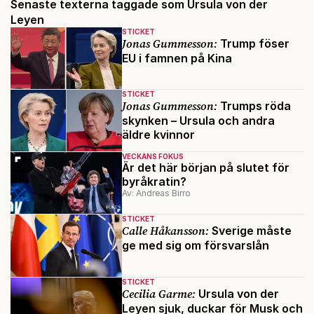
Senaste texterna taggade som Ursula von der
Leyen
STICKET
Jonas Gummesson:
Trump föser
EU i famnen på Kina
STICKET
Jonas Gummesson:
Trumps röda
skynken – Ursula och andra
äldre kvinnor
VECKANS FOKUS
Är det här början på slutet för
byråkratin?
Av: Andreas Birro
STICKET
Calle Håkansson:
Sverige måste
ge med sig om försvarslån
STICKET
Cecilia Garme:
Ursula von der
Leyen sjuk, duckar för Musk och