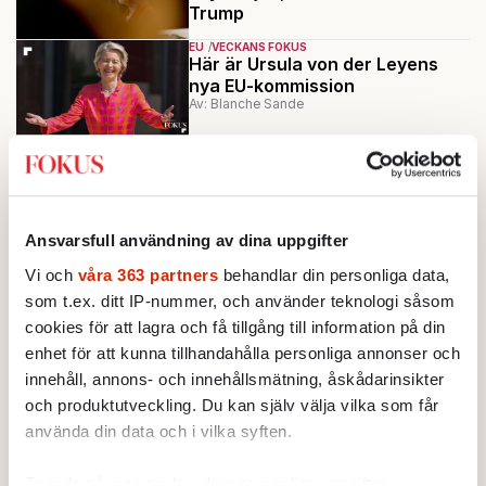
Trump
EU
VECKANS FOKUS
Här är Ursula von der Leyens
nya EU-kommission
Av: Blanche Sande
KRÖNIKA
Johan Wennström:
Därför ville
Boris invadera Holland
Ansvarsfull användning av dina uppgifter
EU
EU-VALET 2024
VECKANS FOKUS
Därför är EU på kollisionskurs
Vi och
våra 363 partners
behandlar din personliga data,
med sig själv
Av: Blanche Sande
som t.ex. ditt IP-nummer, och använder teknologi såsom
cookies för att lagra och få tillgång till information på din
enhet för att kunna tillhandahålla personliga annonser och
Ladda fler
innehåll, annons- och innehållsmätning, åskådarinsikter
och produktutveckling. Du kan själv välja vilka som får
Mest lästa
använda din data och i vilka syften.
Ta reda på mer om hur dina personliga uppgifter