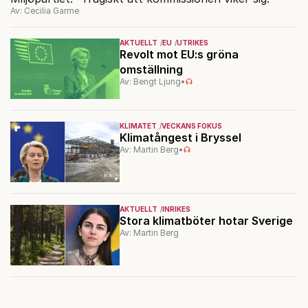
Av: Cecilia Garme
AKTUELLT
EU
UTRIKES
Revolt mot EU:s gröna
omställning
Av: Bengt Ljung
•
KLIMATET
VECKANS FOKUS
Klimatångest i Bryssel
Av: Martin Berg
•
AKTUELLT
INRIKES
Stora klimatböter hotar Sverige
Av: Martin Berg