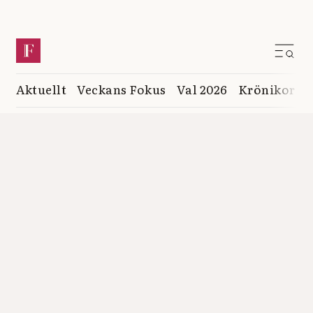
Aktuellt
Veckans Fokus
Val 2026
Krönikor
K