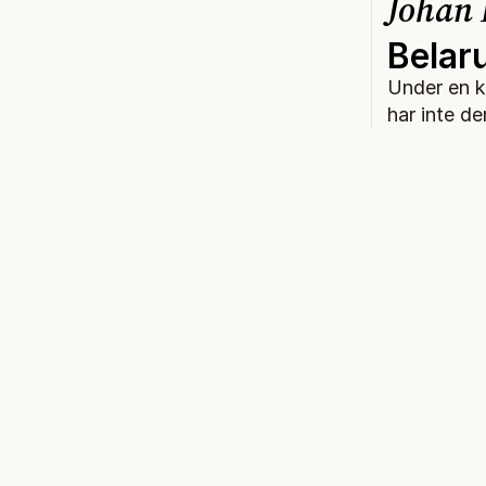
Johan 
Belaru
Under en ko
har inte d