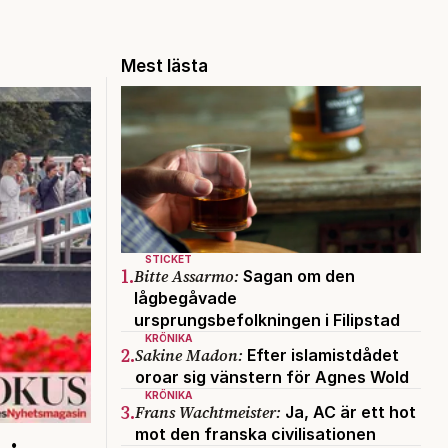
Mest lästa
STICKET
1.
Bitte Assarmo:
Sagan om den
lågbegåvade
ursprungsbefolkningen i Filipstad
KRÖNIKA
2.
Sakine Madon:
Efter islamistdådet
oroar sig vänstern för Agnes Wold
KRÖNIKA
3.
Frans Wachtmeister:
Ja, AC är ett hot
mot den franska civilisationen