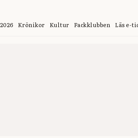
 2026
Krönikor
Kultur
Fackklubben
Läs e-t