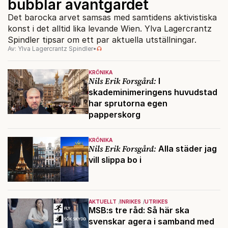
bubblar avantgardet
Det barocka arvet samsas med samtidens aktivistiska
konst i det alltid lika levande Wien. Ylva Lagercrantz
Spindler tipsar om ett par aktuella utställningar.
Av: Ylva Lagercrantz Spindler
•
KRÖNIKA
Nils Erik Forsgård:
I
skademinimeringens huvudstad
har sprutorna egen
papperskorg
KRÖNIKA
Nils Erik Forsgård:
Alla städer jag
vill slippa bo i
AKTUELLT
INRIKES
UTRIKES
MSB:s tre råd: Så här ska
svenskar agera i samband med