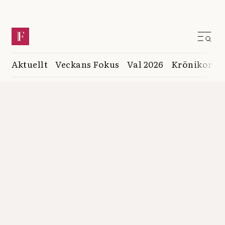
Aktuellt
Veckans Fokus
Val 2026
Krönikor
K