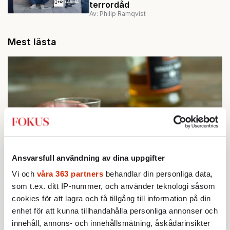
terrordåd
Av: Philip Ramqvist
Mest lästa
Ansvarsfull användning av dina uppgifter
Vi och
våra 363 partners
behandlar din personliga data,
STICKET
1.
Bitte Assarmo:
som t.ex. ditt IP-nummer, och använder teknologi såsom
Sagan om den lågbegåvade
ursprungsbefolkningen i Filipstad
cookies för att lagra och få tillgång till information på din
KRÖNIKA
enhet för att kunna tillhandahålla personliga annonser och
2.
Frans Wachtmeister:
Ja, AC är ett hot mot den
innehåll, annons- och innehållsmätning, åskådarinsikter
franska civilisationen