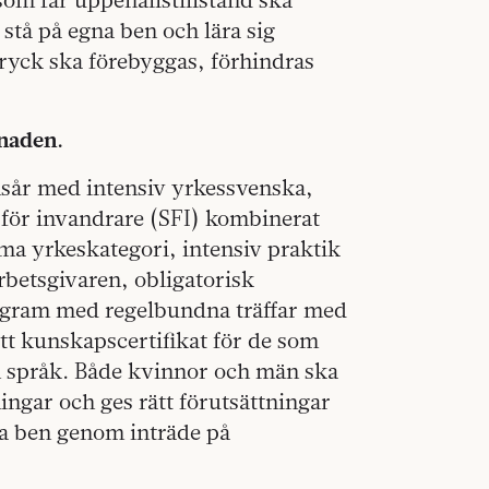
 stå på egna ben och lära sig
tryck ska förebyggas, förhindras
naden.
onsår med intensiv yrkessvenska,
för invandrare (SFI) kombinerat
a yrkeskategori, intensiv praktik
betsgivaren, obligatorisk
ogram med regelbundna träffar med
t kunskapscertifikat för de som
h språk. Både kvinnor och män ska
ngar och ges rätt förutsättningar
gna ben genom inträde på