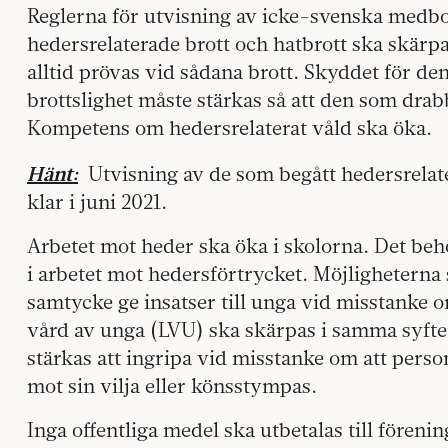
Reglerna för utvisning av icke-svenska medb
hedersrelaterade brott och hatbrott ska skärp
alltid prövas vid sådana brott. Skyddet för d
brottslighet måste stärkas så att den som drabb
Kompetens om hedersrelaterat våld ska öka.
Hänt:
Utvisning av de som begått hedersrelate
klar i juni 2021.
Arbetet mot heder ska öka i skolorna. Det behö
i arbetet mot hedersförtrycket. Möjligheterna 
samtycke ge insatser till unga vid misstanke 
vård av unga (LVU) ska skärpas i samma syft
stärkas att ingripa vid misstanke om att persone
mot sin vilja eller könsstympas.
Inga offentliga medel ska utbetalas till föreni