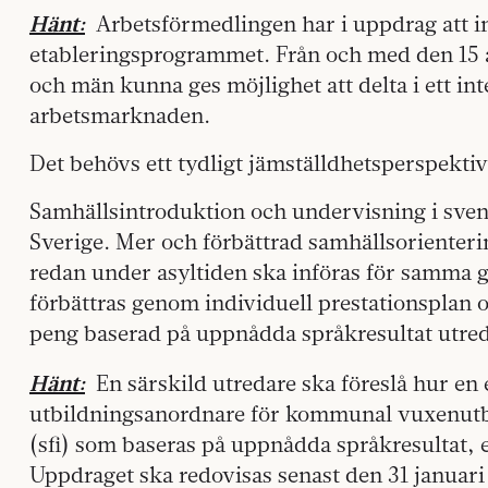
Hänt:
Arbetsförmedlingen har i uppdrag att in
etableringsprogrammet. Från och med den 15 
och män kunna ges möjlighet att delta i ett int
arbetsmarknaden.
Det behövs ett tydligt jämställdhetsperspektiv 
Samhällsintroduktion och undervisning i svensk
Sverige. Mer och förbättrad samhällsorienteri
redan under asyltiden ska införas för samma
förbättras genom individuell prestationsplan 
peng baserad på uppnådda språkresultat utred
Hänt:
En särskild utredare ska föreslå hur en e
utbildningsanordnare för kommunal vuxenutbi
(sfi) som baseras på uppnådda språkresultat, 
Uppdraget ska redovisas senast den 31 januari