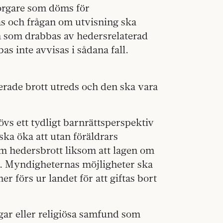
orgare som döms för
as och frågan om utvisning ska
en som drabbas av hedersrelaterad
as inte avvisas i sådana fall.
rade brott utreds och den ska vara
vs ett tydligt barnrättsperspektiv
ska öka att utan föräldrars
om hedersbrott liksom att lagen om
e. Myndigheternas möjligheter ska
r förs ur landet för att giftas bort
ngar eller religiösa samfund som