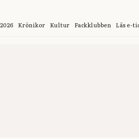
 2026
Krönikor
Kultur
Fackklubben
Läs e-t