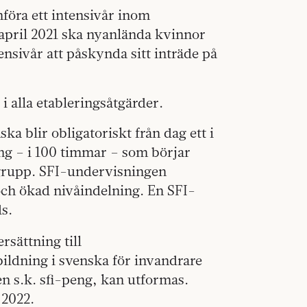
föra ett intensivår inom
april 2021 ska nyanlända kvinnor
ensivår att påskynda sitt inträde på
i alla etableringsåtgärder.
a blir obligatoriskt från dag ett i
ng – i 100 timmar – som börjar
 grupp. SFI-undervisningen
och ökad nivåindelning. En SFI-
s.
rsättning till
ldning i svenska för invandrare
en s.k. sfi-peng, kan utformas.
 2022.