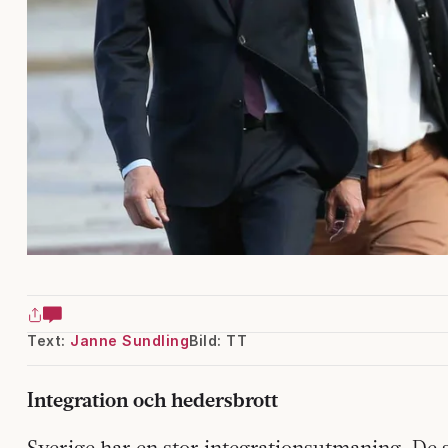
Text:
Janne Sundling
Bild: TT
Integration och hedersbrott
Sverige har en stor integrationsutmaning. De 