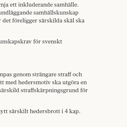
ämja ett inkluderande samhälle.
grundläggande samhällskunskap
 det föreligger särskilda skäl ska
nskaps­krav för svenskt
mpas genom strängare straff och
tt med hedersmotiv ska utgöra en
särskild straffskärpningsgrund för
ytt särskilt hedersbrott i 4 kap.