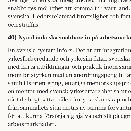
snabbt ges möjlighet att komma in i vårt land,
svenska. Hedersrelaterad brottslighet och för
och straffas.
40) Nyanlända ska snabbare in på arbetsmark
En svensk nystart införs. Det är ett integrati
yrkesförberedande och yrkesinriktad svenska 
med korta utbildningar och praktik inom samm
inom bristyrken med en anordningspeng till ar
samhällsorientering, ettåriga mentorskapspr
en mentor med svensk yrkeserfarenhet samt et
nått de högt satta målen för yrkeskunskap oc
från samhällets sida mötas av samma förväntni
för att kunna försörja sig själva och stå på e
arbetsmarknaden.