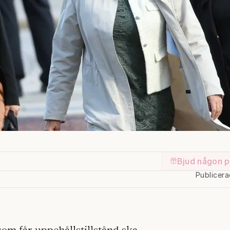
Bjud någon p
Publicer
som får uppehållstillstånd ska