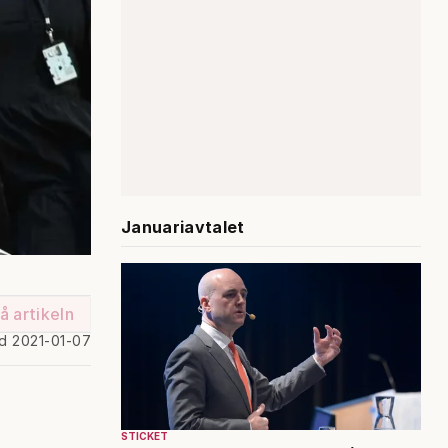
Januariavtalet
å artikeln
ad 2021-01-07
STICKET