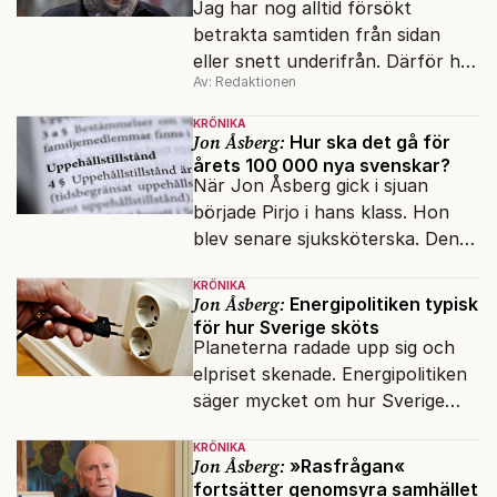
Jag har nog alltid försökt
betrakta samtiden från sidan
eller snett underifrån. Därför har
Av: Redaktionen
mina reportage ofta handlat om
minoriteter och
KRÖNIKA
värderingskonflikter, säger Lars
Jon Åsberg:
Hur ska det gå för
årets 100 000 nya svenskar?
Åberg, ny krönikör på Fokus.
När Jon Åsberg gick i sjuan
började Pirjo i hans klass. Hon
blev senare sjuksköterska. Den
integrationsresan förblir en dröm
KRÖNIKA
för många av dagens nya
Jon Åsberg:
Energipolitiken typisk
svenskar.
för hur Sverige sköts
Planeterna radade upp sig och
elpriset skenade. Energipolitiken
säger mycket om hur Sverige
sköts numera.
KRÖNIKA
Jon Åsberg:
»Rasfrågan«
fortsätter genomsyra samhället