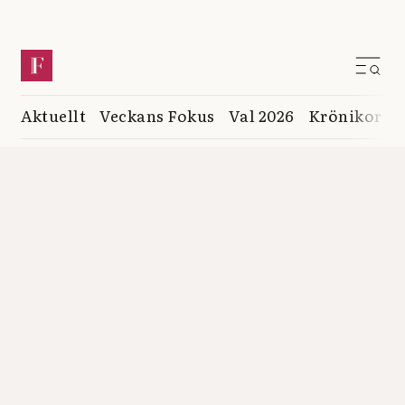
Aktuellt
Veckans Fokus
Val 2026
Krönikor
K