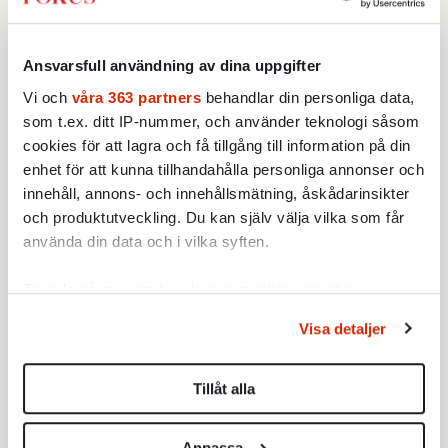
Ansvarsfull användning av dina uppgifter
Vi och
våra 363 partners
behandlar din personliga data,
som t.ex. ditt IP-nummer, och använder teknologi såsom
cookies för att lagra och få tillgång till information på din
enhet för att kunna tillhandahålla personliga annonser och
innehåll, annons- och innehållsmätning, åskådarinsikter
och produktutveckling. Du kan själv välja vilka som får
använda din data och i vilka syften.
Ta reda på mer om hur dina personliga uppgifter
behandlas och ställ in dina preferenser i
detaljsektionen
.
Visa detaljer
Du kan ändra eller dra tillbaka ditt samtycke när som
helst från cookie-förklaringen.
Text:
Martin Ahlquist
Tillåt alla
Publicerad 2013-09-12
Vi använder enhetsidentifierare för att anpassa innehållet
och annonserna till användarna, tillhandahålla funktioner
Ingår i nummer 2013-37
Redaktionsbloggen
Anpassa