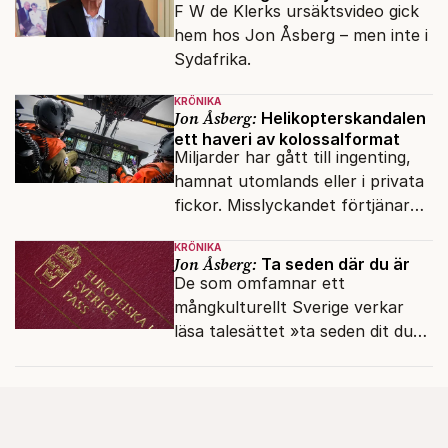
F W de Klerks ursäktsvideo gick
hem hos Jon Åsberg – men inte i
Sydafrika.
KRÖNIKA
Jon Åsberg:
Helikopterskandalen
ett haveri av kolossalformat
Miljarder har gått till ingenting,
hamnat utomlands eller i privata
fickor. Misslyckandet förtjänar
en haveriutredning.
KRÖNIKA
Jon Åsberg:
Ta seden där du är
De som omfamnar ett
mångkulturellt Sverige verkar
läsa talesättet »ta seden dit du
kommer« bokstavligt.