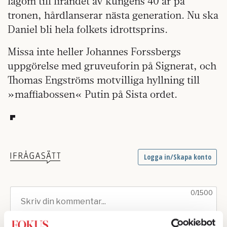
lagom till firandet av kungens 40 år på
tronen, hårdlanserar nästa generation. Nu ska
Daniel bli hela folkets idrottsprins.
Missa inte heller Johannes Forssbergs
uppgörelse med gruveuforin på Signerat, och
Thomas Engströms motvilliga hyllning till
»maffiabossen« Putin på Sista ordet.