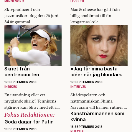
MINNESORD
LIVSSTIL
Skivproducent och
Mac & cheese har gått från
jazzmusiker, dog den 26 juni,
billig snabbmat till fin­
84 år gammal.
krogarnas kök.
Skriet från
»Jag får mina bästa
centrecourten
idéer när jag blundar«
19 SEPTEMBER 2013
19 SEPTEMBER 2013
INRIKES
INTERVJU
En utandning eller ett
Skådespelaren och
myglande skrik? Tennisens
nattmänniskan Shima
stjärnor kan bli av med ett av
Niavarani vill ha mer rutiner i
Fokus Redaktionen:
Konstnärsmannen som
sina främsta vapen.
sitt liv.
kvinna
Goda dagar för Putin
18 SEPTEMBER 2013
19 SEPTEMBER 2013
KULTUR