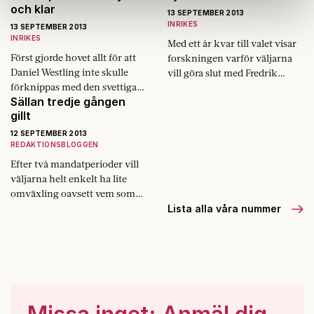
och klar
information som du har tillhandahållit eller som de har
13 SEPTEMBER 2013
samlat in när du har använt deras tjänster.
INRIKES
13 SEPTEMBER 2013
INRIKES
Om du vill läsa mer om hur vi hanterar personuppgifter
Med ett år kvar till valet visar
Först gjorde hovet allt för att
forskningen varför ­väljarna
kan du göra det
här
.
Daniel Westling inte skulle
vill göra slut med Fredrik
förknippas med den svettiga
Reinfeldt.
Sällan tredje gången
träningsstudio där han
gillt
träffade Victoria. Nu gör det
precis tvärtom.
12 SEPTEMBER 2013
REDAKTIONSBLOGGEN
Efter två mandatperioder vill
väljarna helt enkelt ha lite
omväxling oavsett vem som
sitter vid makten.
Lista alla våra nummer