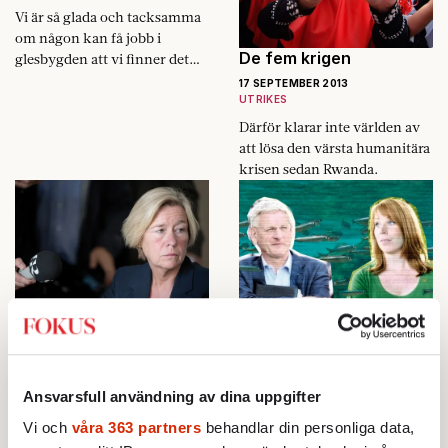
Vi är så glada och tacksamma
om någon kan få jobb i
De fem krigen
glesbygden att vi finner det
rent oförskämt att ställa krav
17 SEPTEMBER 2013
på gruvbolagen.
UTRIKES
Därför klarar inte världen av
att lösa den värsta humanitära
krisen sedan Rwanda.
Nya idéer, någon?
De sovande sardinerna
16 SEPTEMBER 2013
16 SEPTEMBER 2013
INRIKES
AKTUELLT
Ansvarsfull användning av dina uppgifter
Politiker och polis ropar på
När farhågorna besannas
strängare vapenlagar. Frågan
orkar FRA-motståndarna
Vi och
våra 363 partners
behandlar din personliga data,
är om det räcker för att stoppa
knappt säga »vad var det vi