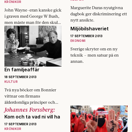
KRÖNIKOR
Marguerite Duras nyutgivna
John Wayne-eran kanske gick
dagbok ger diskriminering ett
i graven med George W Bush,
nytt ansikte.
men måste man för den skull
Miljöbilshaveriet
börja driva utrikespolitik som
i ett manus­utkast av Woody ­
17 SEPTEMBER 2013
Allen?
EKONOMI
Sverige skryter om en ny
teknik – men satsar på en
annan.
En familjeaffär
18 SEPTEMBER 2013
KULTUR
Två nya böcker om Bonnier
vittnar om firmans
ålderdomliga principer och
Johannes Forssberg:
hur de fortsätter att skörda
sina offer.
Kom och ta vad ni vill ha
17 SEPTEMBER 2013
KRÖNIKOR