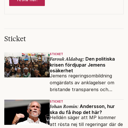
Sticket
STICKET
Farouk Aldabag:
Den politiska
krisen fördjupar Jemens
osäkerhet
Jemens regeringsombildning
omgärdats av anklagelser om
bristande transparens och
oegentligheter kopplade till
STICKET
internationella biståndsmedel.
Johan Romin:
Andersson, hur
ska du få ihop det här?
Helldén säger att MP kommer
att rösta nej till regeringar där de