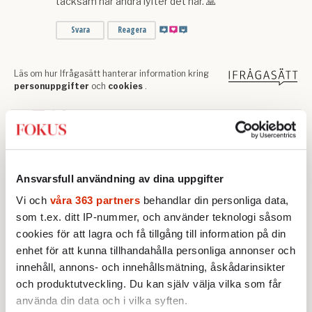
Text:
Johan Romin
Publicerad 2025-11-28
Ansvarsfull användning av dina uppgifter
Sticket
7 oktober
Cecilia Uddén
Vi och
våra 363 partners
behandlar din personliga data,
Israel / Palestina
Public service
Sveriges Radio
som t.ex. ditt IP-nummer, och använder teknologi såsom
cookies för att lagra och få tillgång till information på din
enhet för att kunna tillhandahålla personliga annonser och
Johan Romin
Mer från
innehåll, annons- och innehållsmätning, åskådarinsikter
och produktutveckling. Du kan själv välja vilka som får
STICKET
använda din data och i vilka syften.
Johan Romin:
Andersson, hur