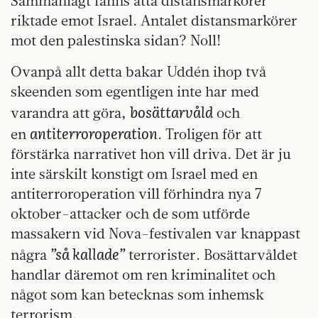
Sammanlagt fanns åtta distansmarkörer
riktade emot Israel. Antalet distansmarkörer
mot den palestinska sidan? Noll!
Ovanpå allt detta bakar Uddén ihop två
skeenden som egentligen inte har med
bosättarvåld
varandra att göra,
och
antiterroroperation
en
. Troligen för att
förstärka narrativet hon vill driva. Det är ju
inte särskilt konstigt om Israel med en
antiterroroperation vill förhindra nya 7
oktober-attacker och de som utförde
massakern vid Nova-festivalen var knappast
”så kallade”
några
terrorister. Bosättarvåldet
handlar däremot om ren kriminalitet och
något som kan betecknas som inhemsk
terrorism.