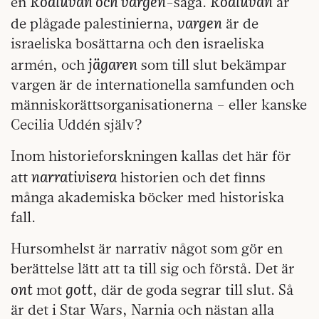
Rödluvan och vargen
Rödluvan
en
-saga.
är
vargen
de plågade palestinierna,
är de
israeliska bosättarna och den israeliska
jägaren
armén, och
som till slut bekämpar
vargen är de internationella samfunden och
människorättsorganisationerna – eller kanske
Cecilia Uddén själv?
Inom historieforskningen kallas det här för
narrativisera
att
historien och det finns
många akademiska böcker med historiska
fall.
Hursomhelst är narrativ något som gör en
berättelse lätt att ta till sig och förstå. Det är
ont
gott
mot
, där de goda segrar till slut. Så
är det i Star Wars, Narnia och nästan alla