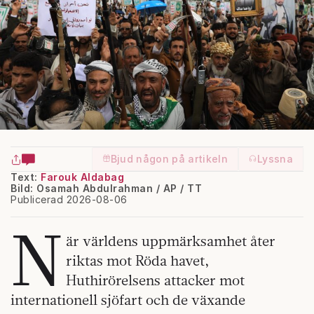
Bjud någon på artikeln
Lyssna
Text:
Farouk Aldabag
Bild: Osamah Abdulrahman / AP / TT
Publicerad 2026-08-06
N
är världens uppmärksamhet åter
riktas mot Röda havet,
Huthirörelsens attacker mot
internationell sjöfart och de växande