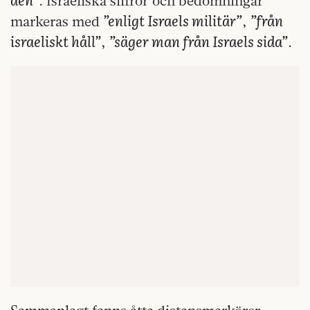
. Israeliska siffror och bedömningar
”enligt Israels militär”
”från
markeras med
,
israeliskt håll”
”säger man från Israels sida”
,
.