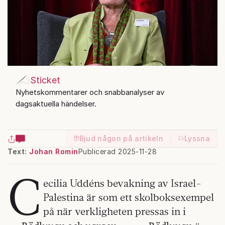
Sticket
Nyhetskommentarer och snabbanalyser av
dagsaktuella händelser.
Bjud någon på artikeln
Lyssna
Text:
Johan Romin
Publicerad 2025-11-28
C
ecilia Uddéns bevakning av Israel-
Palestina är som ett skolboksexempel
på när verkligheten pressas in i