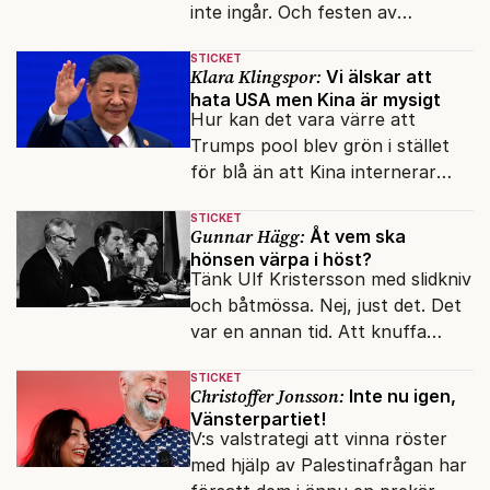
inte ingår. Och festen av
reformer och inflation ska
STICKET
betalas med lån.
Klara Klingspor:
Vi älskar att
hata USA men Kina är mysigt
Hur kan det vara värre att
Trumps pool blev grön i stället
för blå än att Kina internerar
minoritetsgruppen i
STICKET
omskolningsläger?
Gunnar Hägg:
Åt vem ska
hönsen värpa i höst?
Tänk Ulf Kristersson med slidkniv
och båtmössa. Nej, just det. Det
var en annan tid. Att knuffa
andras partiledare i sjön -
STICKET
otänkbart.
Christoffer Jonsson:
Inte nu igen,
Vänsterpartiet!
V:s valstrategi att vinna röster
med hjälp av Palestinafrågan har