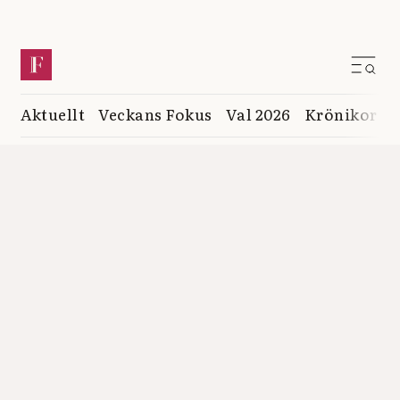
Aktuellt
Veckans Fokus
Val 2026
Krönikor
K