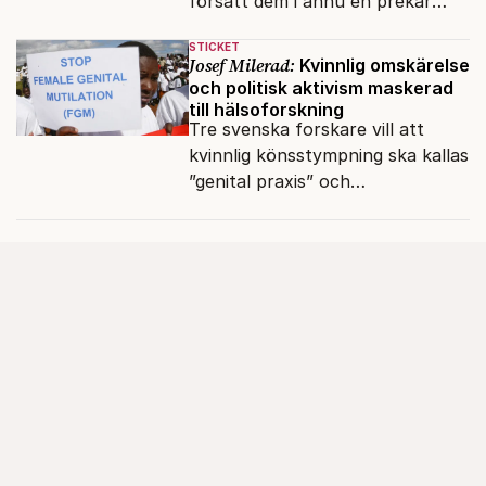
försatt dem i ännu en prekär
situation där empati övergått i
STICKET
terrorvurm.
Josef Milerad:
Kvinnlig omskärelse
och politisk aktivism maskerad
till hälsoforskning
Tre svenska forskare vill att
kvinnlig könsstympning ska kallas
”genital praxis” och
komplikationer avskrivs som
sensationsjournalistik.