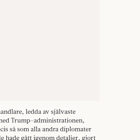
ndlare, ledda av självaste
t med Trump-administrationen,
ecis så som alla andra diplomater
e hade gått igenom detaljer, gjort