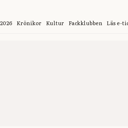
 2026
Krönikor
Kultur
Fackklubben
Läs e-t