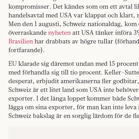
kompromisser. Det kändes som om ett avtal l
handelsavtal med USA var klappat och klart, m
Men den 1 augusti, Schweiz nationaldag, kom 
överraskande
nyheten
att USA tänker införa 3
Brasilien
har drabbats av högre tullar (förhan
fortfarande).
EU klarade sig däremot undan med 15 procent; 
med förhandla sig till tio procent. Keller-Sutt
desperat, erbjudit amerikanerna fler godbitar
Schweiz är ett litet land som USA inte behöve
exporter. I det långa loppet kommer både Schw
lägga om sina exporter, för man kan inte leva i
Schweiz bakslag är en sorglig lärdom för de fl