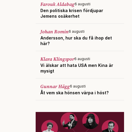
Farouk Aldabag
6 augusti
Den politiska krisen fördjupar
Jemens osäkerhet
Johan Romin
6 augusti
Andersson, hur ska du få ihop det
här?
Klara Klingspor
6 augusti
Vi älskar att hata USA men Kina är
mysigt
Gunnar Hägg
6 augusti
Åt vem ska hönsen värpa i höst?