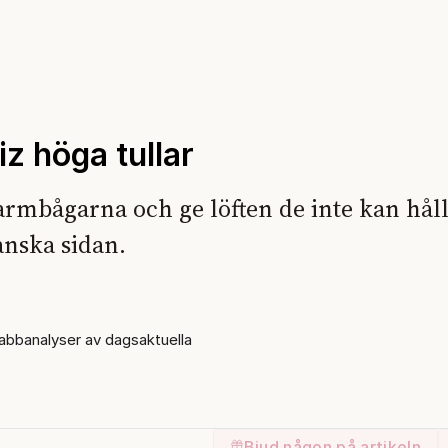
z höga tullar
armbågarna och ge löften de inte kan håll
anska sidan.
bbanalyser av dagsaktuella
Bjud någon på artikeln