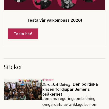
Testa vår valkompass 2026!
Testa här!
Sticket
STICKET
Farouk Aldabag:
Den politiska
krisen fördjupar Jemens
osäkerhet
Jemens regeringsombildning
omgärdats av anklagelser om