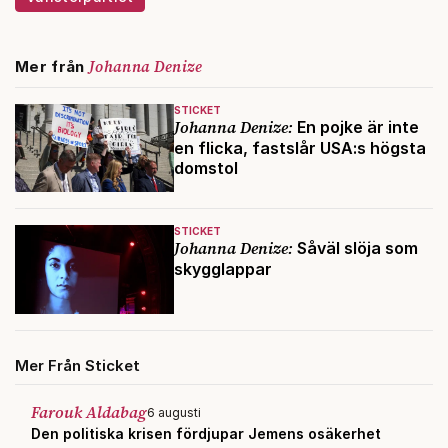
Johanna Denize
Mer från
STICKET
Johanna Denize:
En pojke är inte
en flicka, fastslår USA:s högsta
domstol
STICKET
Johanna Denize:
Såväl slöja som
skygglappar
Mer Från Sticket
Farouk Aldabag
6 augusti
Den politiska krisen fördjupar Jemens osäkerhet