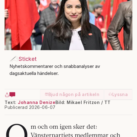
Sticket
Nyhetskommentarer och snabbanalyser av
dagsaktuella händelser.
Bjud någon på artikeln
Lyssna
Text:
Johanna Denize
Bild: Mikael Fritzon / TT
Publicerad 2026-06-07
O
m och om igen sker det:
Vänsterpartiets medlemmar och