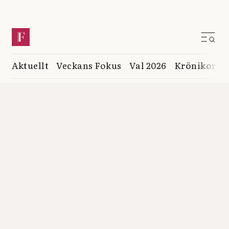
Aktuellt
Veckans Fokus
Val 2026
Krönikor
K