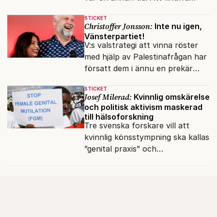
andras partiledare i sjön -
STICKET
otänkbart.
Christoffer Jonsson:
Inte nu igen,
Vänsterpartiet!
V:s valstrategi att vinna röster
med hjälp av Palestinafrågan har
försatt dem i ännu en prekär
situation där empati övergått i
STICKET
terrorvurm.
Josef Milerad:
Kvinnlig omskärelse
och politisk aktivism maskerad
till hälsoforskning
Tre svenska forskare vill att
kvinnlig könsstympning ska kallas
”genital praxis” och
komplikationer avskrivs som
sensationsjournalistik.