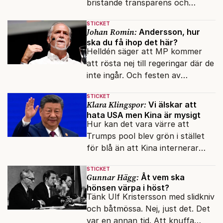
bristande transparens och
oegentligheter kopplade till
STICKET
internationella biståndsmedel.
Johan Romin:
Andersson, hur
ska du få ihop det här?
Helldén säger att MP kommer
att rösta nej till regeringar där de
inte ingår. Och festen av
reformer och inflation ska
STICKET
betalas med lån.
Klara Klingspor:
Vi älskar att
hata USA men Kina är mysigt
Hur kan det vara värre att
Trumps pool blev grön i stället
för blå än att Kina internerar
minoritetsgruppen i
STICKET
omskolningsläger?
Gunnar Hägg:
Åt vem ska
hönsen värpa i höst?
Tänk Ulf Kristersson med slidkniv
och båtmössa. Nej, just det. Det
var en annan tid. Att knuffa