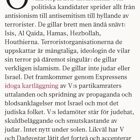
politiska kandidater sprider allt från
antisionism till antisemitism till hyllande av
terrorister. De gillar brett men ändå snävt:
Isis, Al Qaida, Hamas, Hezbollah,
Houthierna. Terroristorganisationerna de
uppskattar är mångtaliga, ideologin de vilar
sin terror på däremot singulär: de gillar
verkligen islamism. De gillar inte judar eller
Israel. Det framkommer genom Expressens
idoga kartläggning
av V:s partikamraters
uttalanden och spridning av propaganda och
blodsanklagelser mot Israel och mot det
judiska folket. V:s ledamöter står för judehat,
skuldbeläggande och smutskastande av
judar. Intet nytt under solen. Likväl har V
och Dadgostar låtit det fortgå och accepterar