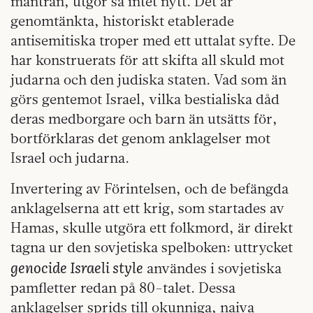
mantran, utgör så intet nytt. Det är
genomtänkta, historiskt etablerade
antisemitiska troper med ett uttalat syfte. De
har konstruerats för att skifta all skuld mot
judarna och den judiska staten. Vad som än
görs gentemot Israel, vilka bestialiska dåd
deras medborgare och barn än utsätts för,
bortförklaras det genom anklagelser mot
Israel och judarna.
Invertering av Förintelsen, och de befängda
anklagelserna att ett krig, som startades av
Hamas, skulle utgöra ett folkmord, är direkt
tagna ur den sovjetiska spelboken: uttrycket
genocide Israeli style
användes i sovjetiska
pamfletter redan på 80-talet. Dessa
anklagelser sprids till okunniga, naiva