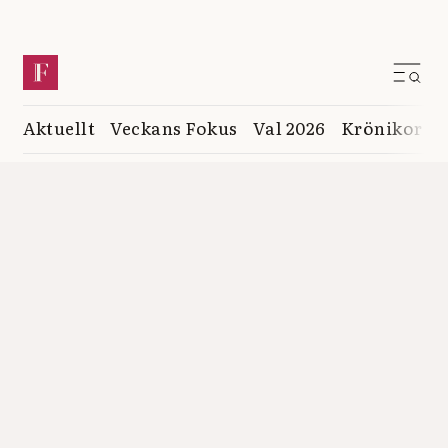
Aktuellt
Veckans Fokus
Val 2026
Krönikor
K