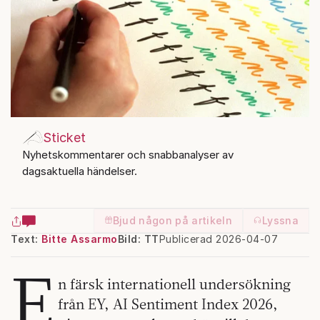
Sticket
Nyhetskommentarer och snabbanalyser av
dagsaktuella händelser.
Bjud någon på artikeln
Lyssna
Text:
Bitte Assarmo
Bild: TT
Publicerad 2026-04-07
E
n färsk internationell undersökning
från EY, AI Sentiment Index 2026,