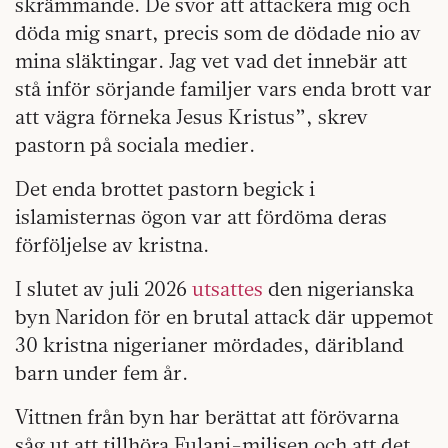
skrämmande. De svor att attackera mig och
döda mig snart, precis som de dödade nio av
mina släktingar. Jag vet vad det innebär att
stå inför sörjande familjer vars enda brott var
att vägra förneka Jesus Kristus”, skrev
pastorn på sociala medier.
Det enda brottet pastorn begick i
islamisternas ögon var att fördöma deras
förföljelse av kristna.
I slutet av juli 2026
utsattes
den nigerianska
byn Naridon för en brutal attack där uppemot
30 kristna nigerianer mördades, däribland
barn under fem år.
Vittnen från byn har berättat att förövarna
såg ut att tillhöra Fulani-milisen och att det