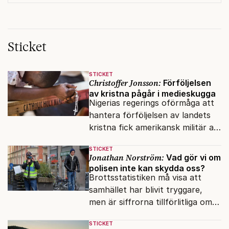
Sticket
STICKET
Christoffer Jonsson:
Förföljelsen
av kristna pågår i medieskugga
Nigerias regerings oförmåga att
hantera förföljelsen av landets
kristna fick amerikansk militär att
genomfört flera luftattacker mot
STICKET
milisen.
Jonathan Norström:
Vad gör vi om
polisen inte kan skydda oss?
Brottsstatistiken må visa att
samhället har blivit tryggare,
men är siffrorna tillförlitliga om
många inte ser meningen i att
STICKET
anmäla brott?