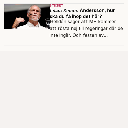
oegentligheter kopplade till
STICKET
internationella biståndsmedel.
Johan Romin:
Andersson, hur
ska du få ihop det här?
Helldén säger att MP kommer
att rösta nej till regeringar där de
inte ingår. Och festen av
reformer och inflation ska
betalas med lån.