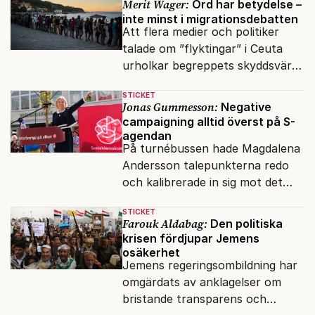
Merit Wager:
Ord har betydelse –
inte minst i migrationsdebatten
Att flera medier och politiker
talade om ”flyktingar” i Ceuta
urholkar begreppets skyddsvärde
för dem som faktiskt flyr krig
STICKET
och förföljelse.
Jonas Gummesson:
Negative
campaigning alltid överst på S-
agendan
På turnébussen hade Magdalena
Andersson talepunkterna redo
och kalibrerade in sig mot det
verkliga bytet som en målstyrd
STICKET
robot.
Farouk Aldabag:
Den politiska
krisen fördjupar Jemens
osäkerhet
Jemens regeringsombildning har
omgärdats av anklagelser om
bristande transparens och