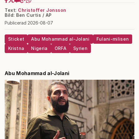
Text:
Christoffer Jonsson
Bild: Ben Curtis / AP
Publicerad 2026-08-07
Sticket
Abu Mohammad al-Jolani
Fulani-milisen
Kristna
Nigeria
ORFA
Syrien
Abu Mohammad al-Jolani