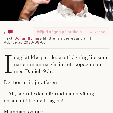
Bjud någon på artikeln
Lyssna
Text:
Johan Romin
Bild: Stefan Jerrevång / TT
Publicerad 2026-08-06
I
dag lät P1:s partiledarutfrågning lite som
när en mamma går in i ett köpcentrum
med Daniel, 9 år.
Det börjar i djuraffären:
– Åh, ser inte den där undulaten väldigt
ensam ut? Den vill jag ha!
Mamman svarar: