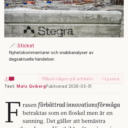
Sticket
Nyhetskommentarer och snabbanalyser av
dagsaktuella händelser.
Bjud någon på artikeln
Lyssna
Text:
Mats Qviberg
Publicerad 2026-03-31
F
förbättrad innovationsförmåga
rasen
betraktas som en floskel men är en
sanning. Det gäller att bemästra