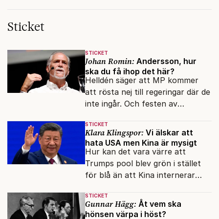
Sticket
STICKET
Johan Romin:
Andersson, hur
ska du få ihop det här?
Helldén säger att MP kommer
att rösta nej till regeringar där de
inte ingår. Och festen av
reformer och inflation ska
STICKET
betalas med lån.
Klara Klingspor:
Vi älskar att
hata USA men Kina är mysigt
Hur kan det vara värre att
Trumps pool blev grön i stället
för blå än att Kina internerar
minoritetsgruppen i
STICKET
omskolningsläger?
Gunnar Hägg:
Åt vem ska
hönsen värpa i höst?