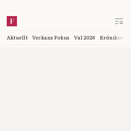
Aktuellt
Veckans Fokus
Val 2026
Krönikor
K