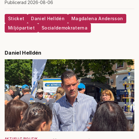
Publicerad 2026-08-06
Sticket
Daniel Helldén
Magdalena Andersson
Miljöpartiet
Socialdemokraterna
Daniel Helldén
AKTUELLT
POLITIK