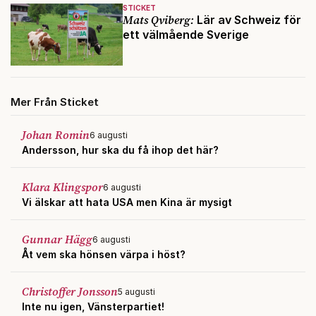
STICKET
Mats Qviberg:
Lär av Schweiz för
ett välmående Sverige
Mer Från Sticket
Johan Romin
6 augusti
Andersson, hur ska du få ihop det här?
Klara Klingspor
6 augusti
Vi älskar att hata USA men Kina är mysigt
Gunnar Hägg
6 augusti
Åt vem ska hönsen värpa i höst?
Christoffer Jonsson
5 augusti
Inte nu igen, Vänsterpartiet!