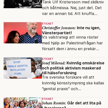
Tänk Ulf Kristersson med slidkniv
och båtmössa. Nej, just det. Det
var en annan tid. Att knuffa
andras partiledare i sjön -
STICKET
otänkbart.
Christoffer Jonsson:
Inte nu igen,
Vänsterpartiet!
V:s valstrategi att vinna röster
med hjälp av Palestinafrågan har
försatt dem i ännu en prekär
situation där empati övergått i
STICKET
terrorvurm.
Josef Milerad:
Kvinnlig omskärelse
och politisk aktivism maskerad
till hälsoforskning
Tre svenska forskare vill att
kvinnlig könsstympning ska kallas
”genital praxis” och
komplikationer avskrivs som
STICKET
sensationsjournalistik.
Johan Romin:
Går det att lita på
Liberalerna?