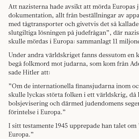
Att nazisterna hade avsikt att mörda Europas
dokumentation, allt från beställningar av app
med tågtransporter och givetvis det så kalla
slutgiltiga lösningen på judefrågan”, där nazi
skulle mördas i Europa: sammanlagt 11 miljon
Under andra världskriget fanns dessutom en kla
begå folkmord mot judarna, som kom från Adol
sade Hitler att:
”Om de internationella finansjudarna inom o
skulle lyckas störta folken i ett världskrig, då
bolsjevisering och därmed judendomens seger
förintelse i Europa.”
I sitt testamente 1945 upprepade han talet om
Europa.”