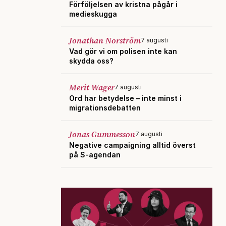
Förföljelsen av kristna pågår i
medieskugga
Jonathan Norström
7 augusti
Vad gör vi om polisen inte kan
skydda oss?
Merit Wager
7 augusti
Ord har betydelse – inte minst i
migrationsdebatten
Jonas Gummesson
7 augusti
Negative campaigning alltid överst
på S-agendan