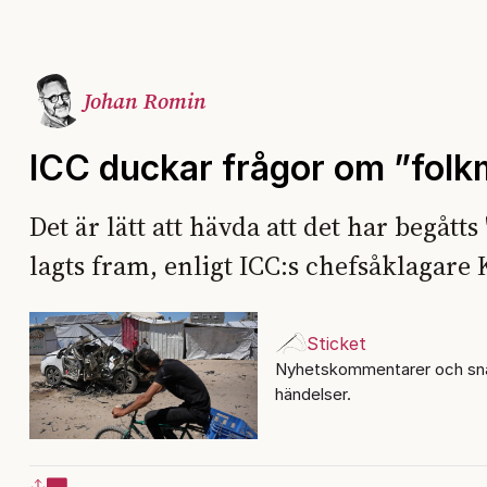
Johan Romin
ICC duckar frågor om ”fol
Det är lätt att hävda att det har begåt
lagts fram, enligt ICC:s chefsåklagare
Sticket
Nyhetskommentarer och sna
händelser.