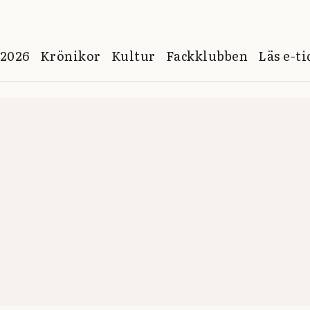
 2026
Krönikor
Kultur
Fackklubben
Läs e-t