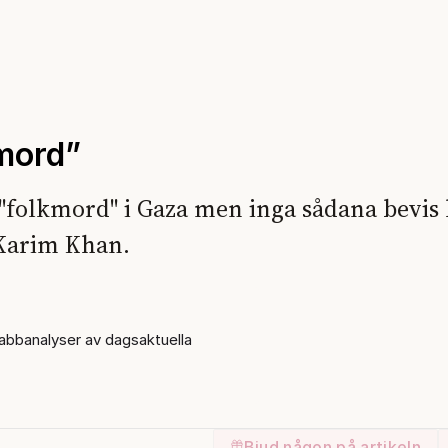
kmord”
ts "folkmord" i Gaza men inga sådana bevis
 Karim Khan.
bbanalyser av dagsaktuella
Bjud någon på artikeln