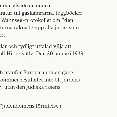
 judar visade en enorm
aratur till gaskamrarna, loggböcker
de Wannsee-protokollet om ”den
sterna räknade upp alla judar som
er.
r och tydligt uttalad vilja att
f Hitler själv. Den 30 januari 1939
ch utanför Europa ännu en gång
 kommer resultatet inte bli jordens
, utan den judiska rasens
 ”judendomens förintelse i