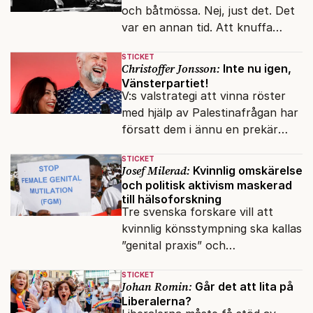
och båtmössa. Nej, just det. Det
var en annan tid. Att knuffa
andras partiledare i sjön -
STICKET
otänkbart.
Christoffer Jonsson:
Inte nu igen,
Vänsterpartiet!
V:s valstrategi att vinna röster
med hjälp av Palestinafrågan har
försatt dem i ännu en prekär
situation där empati övergått i
STICKET
terrorvurm.
Josef Milerad:
Kvinnlig omskärelse
och politisk aktivism maskerad
till hälsoforskning
Tre svenska forskare vill att
kvinnlig könsstympning ska kallas
”genital praxis” och
komplikationer avskrivs som
STICKET
sensationsjournalistik.
Johan Romin:
Går det att lita på
Liberalerna?