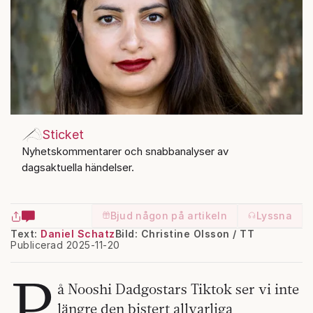
Sticket
Nyhetskommentarer och snabbanalyser av
dagsaktuella händelser.
Bjud någon på artikeln
Lyssna
Text:
Daniel Schatz
Bild: Christine Olsson / TT
Publicerad 2025-11-20
P
å Nooshi Dadgostars Tiktok ser vi inte
längre den bistert allvarliga