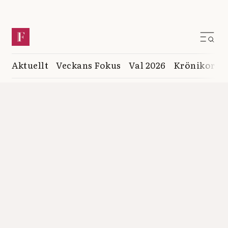
Aktuellt
Veckans Fokus
Val 2026
Krönikor
K