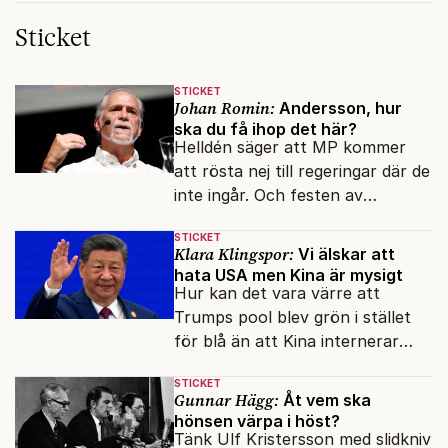
Sticket
STICKET
Johan Romin:
Andersson, hur
ska du få ihop det här?
Helldén säger att MP kommer
att rösta nej till regeringar där de
inte ingår. Och festen av
reformer och inflation ska
STICKET
betalas med lån.
Klara Klingspor:
Vi älskar att
hata USA men Kina är mysigt
Hur kan det vara värre att
Trumps pool blev grön i stället
för blå än att Kina internerar
minoritetsgruppen i
STICKET
omskolningsläger?
Gunnar Hägg:
Åt vem ska
hönsen värpa i höst?
Tänk Ulf Kristersson med slidkniv