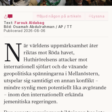
Bjud någon på artikeln
Lyssna
Text:
Farouk Aldabag
Bild: Osamah Abdulrahman / AP / TT
Publicerad 2026-08-06
N
är världens uppmärksamhet åter
riktas mot Röda havet,
Huthirörelsens attacker mot
internationell sjöfart och de växande
geopolitiska spänningarna i Mellanöstern,
utspelar sig samtidigt en annan konflikt –
mindre synlig men potentiellt lika avgörande
– inom den internationellt erkända
jemenitiska regeringen.