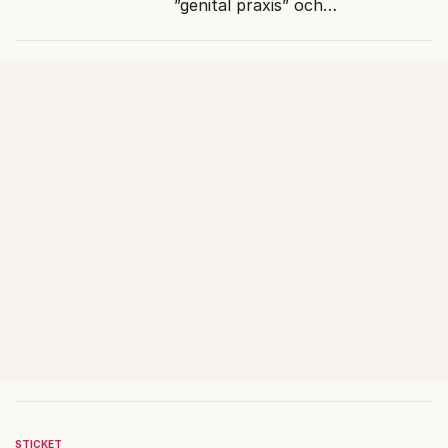
”genital praxis” och
komplikationer avskrivs som
sensationsjournalistik.
STICKET