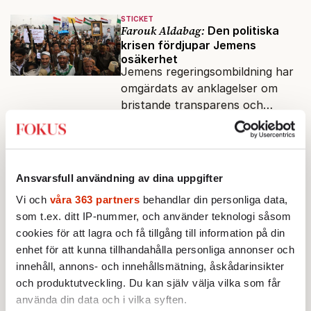
STICKET
Farouk Aldabag:
Den politiska
krisen fördjupar Jemens
osäkerhet
Jemens regeringsombildning har
omgärdats av anklagelser om
bristande transparens och
oegentligheter kopplade till
STICKET
internationella biståndsmedel.
Johan Romin:
Andersson, hur
ska du få ihop det här?
Helldén säger att MP kommer
Ansvarsfull användning av dina uppgifter
att rösta nej till regeringar där de
Vi och
våra 363 partners
behandlar din personliga data,
inte ingår. Och festen av
som t.ex. ditt IP-nummer, och använder teknologi såsom
reformer och inflation ska
cookies för att lagra och få tillgång till information på din
STICKET
betalas med lån.
Klara Klingspor:
Vi älskar att
enhet för att kunna tillhandahålla personliga annonser och
hata USA men Kina är mysigt
innehåll, annons- och innehållsmätning, åskådarinsikter
Hur kan det vara värre att
och produktutveckling. Du kan själv välja vilka som får
Trumps pool blev grön i stället
använda din data och i vilka syften.
för blå än att Kina internerar