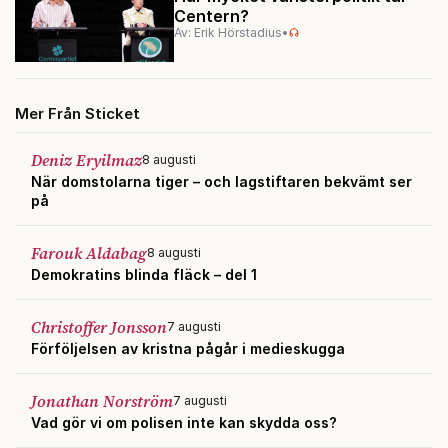
Centern?
Av: Erik Hörstadius
•
Mer Från Sticket
Deniz Eryilmaz
8 augusti
När domstolarna tiger – och lagstiftaren bekvämt ser
på
Farouk Aldabag
8 augusti
Demokratins blinda fläck – del 1
Christoffer Jonsson
7 augusti
Förföljelsen av kristna pågår i medieskugga
Jonathan Norström
7 augusti
Vad gör vi om polisen inte kan skydda oss?