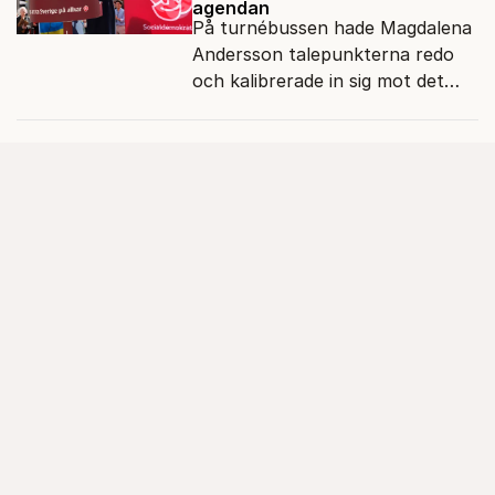
agendan
På turnébussen hade Magdalena
Andersson talepunkterna redo
och kalibrerade in sig mot det
verkliga bytet som en målstyrd
robot.