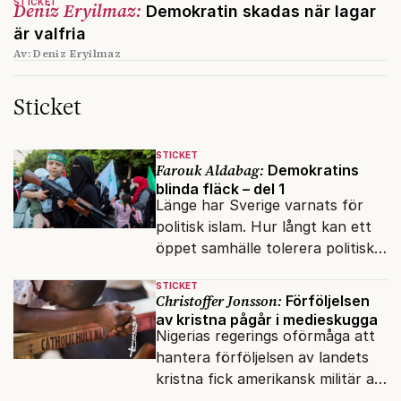
STICKET
Deniz Eryilmaz:
Demokratin skadas när lagar
är valfria
Av: Deniz Eryilmaz
Sticket
STICKET
Farouk Aldabag:
Demokratins
blinda fläck – del 1
Länge har Sverige varnats för
politisk islam. Hur långt kan ett
öppet samhälle tolerera politiska
rörelser som vill förändra det
STICKET
inifrån?
Christoffer Jonsson:
Förföljelsen
av kristna pågår i medieskugga
Nigerias regerings oförmåga att
hantera förföljelsen av landets
kristna fick amerikansk militär att
genomfört flera luftattacker mot