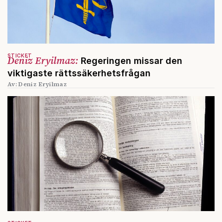
STICKET
Deniz Eryilmaz:
Regeringen missar den
viktigaste rättssäkerhetsfrågan
Av: Deniz Eryilmaz