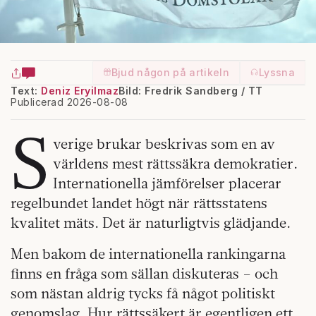
Bjud någon på artikeln
Lyssna
Text:
Deniz Eryilmaz
Bild: Fredrik Sandberg / TT
Publicerad 2026-08-08
S
verige brukar beskrivas som en av
världens mest rättssäkra demokratier.
Internationella jämförelser placerar
regelbundet landet högt när rättsstatens
kvalitet mäts. Det är naturligtvis glädjande.
Men bakom de internationella rankingarna
finns en fråga som sällan diskuteras – och
som nästan aldrig tycks få något politiskt
genomslag. Hur rättssäkert är egentligen ett