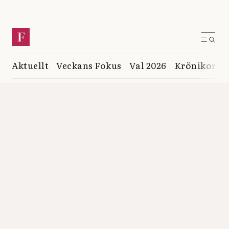
Aktuellt
Veckans Fokus
Val 2026
Krönikor
K