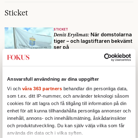
Sticket
STICKET
Deniz Eryilmaz:
När domstolarna
tiger – och lagstiftaren bekvämt
ser på
Regeringar kommer och går men
frågan om domstolarnas
motiveringsskyldighet verkar
aldrig hamna högst upp på
Ansvarsfull användning av dina uppgifter
STICKET
dagordningen.
Farouk Aldabag:
Demokratins
Vi och
våra 363 partners
behandlar din personliga data,
blinda fläck – del 1
som t.ex. ditt IP-nummer, och använder teknologi såsom
Länge har Sverige varnats för
cookies för att lagra och få tillgång till information på din
politisk islam. Hur långt kan ett
enhet för att kunna tillhandahålla personliga annonser och
öppet samhälle tolerera politiska
innehåll, annons- och innehållsmätning, åskådarinsikter
rörelser som vill förändra det
och produktutveckling. Du kan själv välja vilka som får
STICKET
inifrån?
Christoffer Jonsson:
Förföljelsen
använda din data och i vilka syften.
av kristna pågår i medieskugga