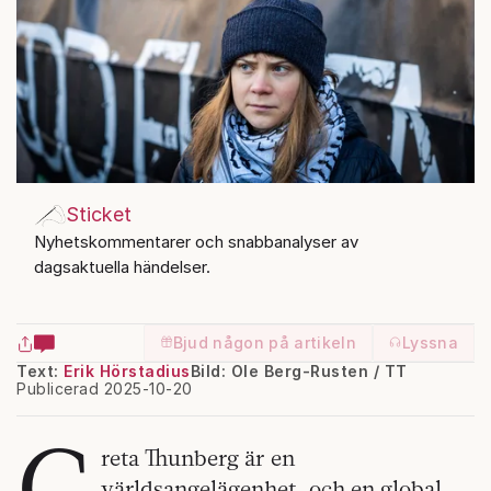
Sticket
Nyhetskommentarer och snabbanalyser av
dagsaktuella händelser.
Bjud någon på artikeln
Lyssna
Text:
Erik Hörstadius
Bild: Ole Berg-Rusten / TT
Publicerad 2025-10-20
G
reta Thunberg är en
världsangelägenhet, och en global