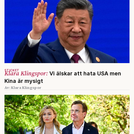
STICKET
Klara Klingspor:
Vi älskar att hata USA men
Kina är mysigt
Av: Klara Klingspor