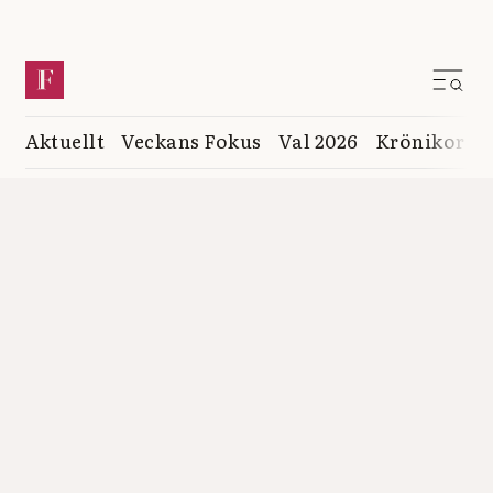
Aktuellt
Veckans Fokus
Val 2026
Krönikor
K