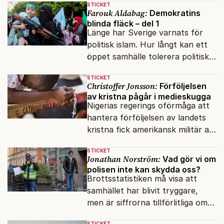
STICKET
dagordningen.
Farouk Aldabag:
Demokratins
blinda fläck – del 1
Länge har Sverige varnats för
politisk islam. Hur långt kan ett
öppet samhälle tolerera politiska
rörelser som vill förändra det
STICKET
inifrån?
Christoffer Jonsson:
Förföljelsen
av kristna pågår i medieskugga
Nigerias regerings oförmåga att
hantera förföljelsen av landets
kristna fick amerikansk militär att
genomfört flera luftattacker mot
STICKET
milisen.
Jonathan Norström:
Vad gör vi om
polisen inte kan skydda oss?
Brottsstatistiken må visa att
samhället har blivit tryggare,
men är siffrorna tillförlitliga om
många inte ser meningen i att
STICKET