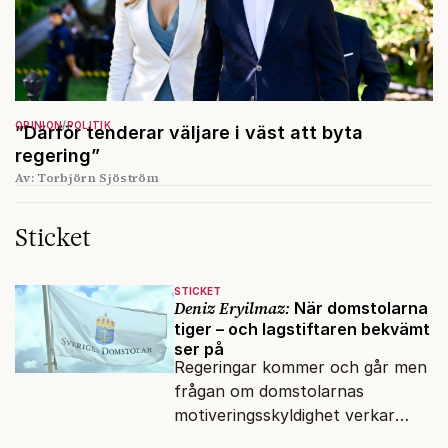
OPINION
POLITIK
”Därför tenderar väljare i väst att byta
regering”
Av: Torbjörn Sjöström
Sticket
STICKET
Deniz Eryilmaz:
När domstolarna
tiger – och lagstiftaren bekvämt
ser på
Regeringar kommer och går men
frågan om domstolarnas
motiveringsskyldighet verkar
aldrig hamna högst upp på