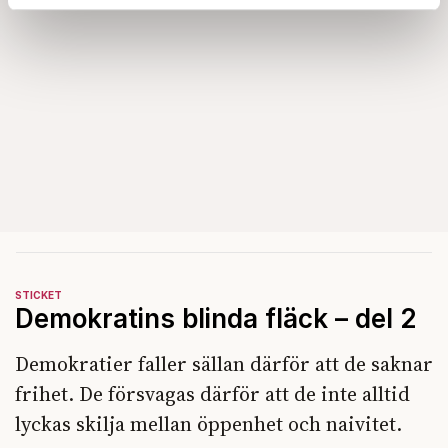
Dessa kan i sin tur kombinera informationen med annan
information som du har tillhandahållit eller som de har
samlat in när du har använt deras tjänster.
Om du vill läsa mer om hur vi hanterar personuppgifter
kan du göra det
här
.
STICKET
Demokratins blinda fläck – del 2
Demokratier faller sällan därför att de saknar
frihet. De försvagas därför att de inte alltid
lyckas skilja mellan öppenhet och naivitet.