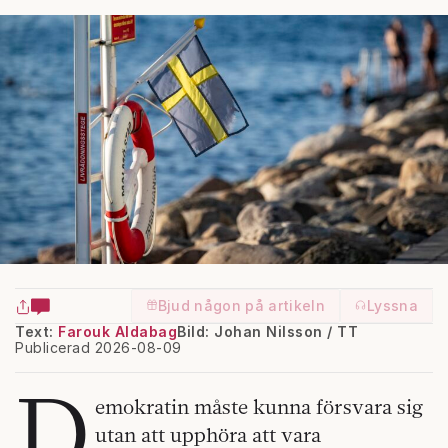
Bjud någon på artikeln
Lyssna
Text:
Farouk Aldabag
Bild: Johan Nilsson / TT
Publicerad 2026-08-09
D
emokratin måste kunna försvara sig
utan att upphöra att vara