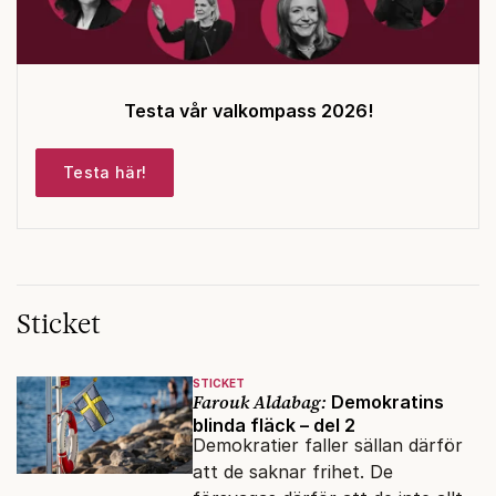
Testa vår valkompass 2026!
Testa här!
Sticket
STICKET
Farouk Aldabag:
Demokratins
blinda fläck – del 2
Demokratier faller sällan därför
att de saknar frihet. De