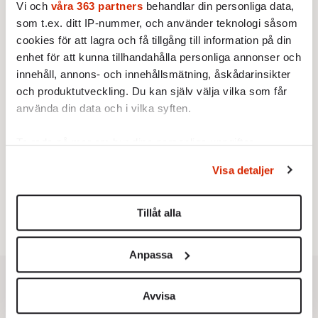
Vi och
våra 363 partners
behandlar din personliga data,
kristna fick amerikansk militär att
som t.ex. ditt IP-nummer, och använder teknologi såsom
genomfört flera luftattacker mot
cookies för att lagra och få tillgång till information på din
STICKET
milisen.
Jonathan Norström:
Vad gör vi om
enhet för att kunna tillhandahålla personliga annonser och
polisen inte kan skydda oss?
innehåll, annons- och innehållsmätning, åskådarinsikter
Brottsstatistiken må visa att
och produktutveckling. Du kan själv välja vilka som får
samhället har blivit tryggare,
använda din data och i vilka syften.
men är siffrorna tillförlitliga om
många inte ser meningen i att
Ta reda på mer om hur dina personliga uppgifter
STICKET
anmäla brott?
Merit Wager:
Ord har betydelse –
behandlas och ställ in dina preferenser i
detaljsektionen
.
inte minst i migrationsdebatten
Visa detaljer
Du kan ändra eller dra tillbaka ditt samtycke när som
Att flera medier och politiker
helst från cookie-förklaringen.
talade om ”flyktingar” i Ceuta
Tillåt alla
urholkar begreppets skyddsvärde
Vi använder enhetsidentifierare för att anpassa innehållet
för dem som faktiskt flyr krig
och annonserna till användarna, tillhandahålla funktioner
och förföljelse.
Anpassa
för sociala medier och analysera vår trafik. Vi
vidarebefordrar även sådana identifierare och annan
information från din enhet till de sociala medier och
Avvisa
annons- och analysföretag som vi samarbetar med.