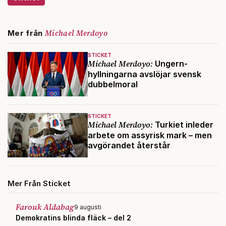
Michael Merdoyo
Mer från
STICKET
Michael Merdoyo:
Ungern-
hyllningarna avslöjar svensk
dubbelmoral
STICKET
Michael Merdoyo:
Turkiet inleder
arbete om assyrisk mark – men
avgörandet återstår
Mer Från Sticket
Farouk Aldabag
9 augusti
Demokratins blinda fläck – del 2