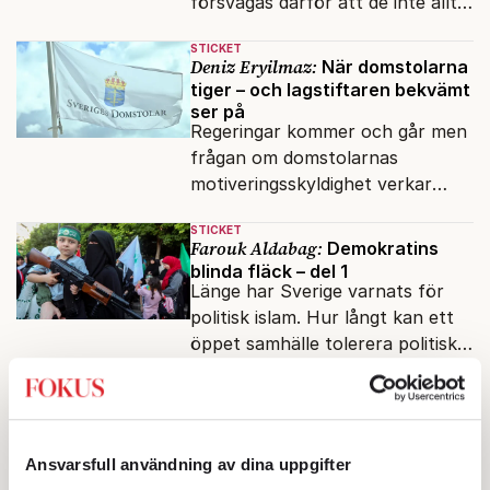
försvagas därför att de inte alltid
lyckas skilja mellan öppenhet och
STICKET
naivitet.
Deniz Eryilmaz:
När domstolarna
tiger – och lagstiftaren bekvämt
ser på
Regeringar kommer och går men
frågan om domstolarnas
motiveringsskyldighet verkar
aldrig hamna högst upp på
STICKET
dagordningen.
Farouk Aldabag:
Demokratins
blinda fläck – del 1
Länge har Sverige varnats för
politisk islam. Hur långt kan ett
öppet samhälle tolerera politiska
rörelser som vill förändra det
STICKET
inifrån?
Christoffer Jonsson:
Förföljelsen
av kristna pågår i medieskugga
Nigerias regerings oförmåga att
Ansvarsfull användning av dina uppgifter
hantera förföljelsen av landets