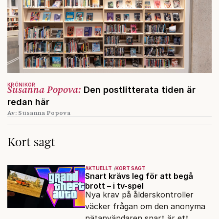
KRÖNIKOR
Susanna Popova:
Den postlitterata tiden är
redan här
Av: Susanna Popova
Kort sagt
AKTUELLT
KORT SAGT
Snart krävs leg för att begå
brott – i tv-spel
Nya krav på ålderskontroller
väcker frågan om den anonyma
nätanvändaren snart är ett