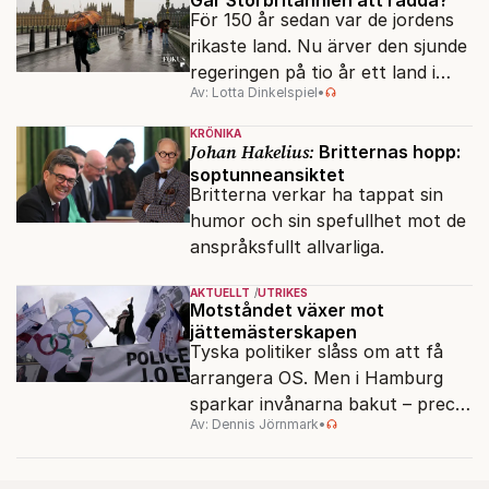
För 150 år sedan var de jordens
rikaste land. Nu ärver den sjunde
regeringen på tio år ett land i
Av: Lotta Dinkelspiel
•
politiskt och ekonomiskt kaos.
KRÖNIKA
Johan Hakelius:
Britternas hopp:
soptunneansiktet
Britterna verkar ha tappat sin
humor och sin spefullhet mot de
anspråksfullt allvarliga.
AKTUELLT
UTRIKES
Motståndet växer mot
jättemästerskapen
Tyska politiker slåss om att få
arrangera OS. Men i Hamburg
sparkar invånarna bakut – precis
Av: Dennis Jörnmark
•
som de gjort tidigare i Paris,
Vancouver och Los Angeles.