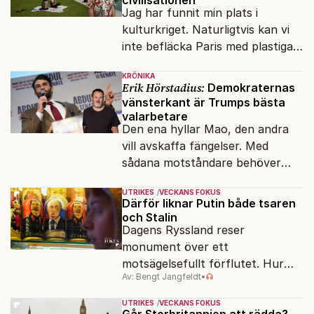
Jag har funnit min plats i
kulturkriget. Naturligtvis kan vi
inte befläcka Paris med plastiga
klossar från Panasonic.
KRÖNIKA
Erik Hörstadius:
Demokraternas
vänsterkant är Trumps bästa
valarbetare
Den ena hyllar Mao, den andra
vill avskaffa fängelser. Med
sådana motståndare behöver
presidenten knappt några
UTRIKES
VECKANS FOKUS
vänner.
Därför liknar Putin både tsaren
och Stalin
Dagens Ryssland reser
monument över ett
motsägelsefullt förflutet. Hur
Av: Bengt Jangfeldt
•
kunde två revolutioner förändra
hela samhället – utan att rubba
UTRIKES
VECKANS FOKUS
den ryska statsidén?
Går Storbritannien att rädda?