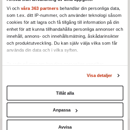
Vi och
våra 363 partners
behandlar din personliga data,
som t.ex. ditt IP-nummer, och använder teknologi såsom
cookies för att lagra och få tillgång till information på din
enhet för att kunna tillhandahålla personliga annonser och
innehåll, annons- och innehållsmätning, åskådarinsikter
och produktutveckling. Du kan själv välja vilka som får
använda din data och i vilka syften.
Ta reda på mer om hur dina personliga uppgifter
Testa vår valkompass 2026!
behandlas och ställ in dina preferenser i
detaljsektionen
.
Visa detaljer
Du kan ändra eller dra tillbaka ditt samtycke när som
Testa här!
helst från cookie-förklaringen.
Tillåt alla
Vi använder enhetsidentifierare för att anpassa innehållet
och annonserna till användarna, tillhandahålla funktioner
Anpassa
för sociala medier och analysera vår trafik. Vi
vidarebefordrar även sådana identifierare och annan
information från din enhet till de sociala medier och
Avvisa