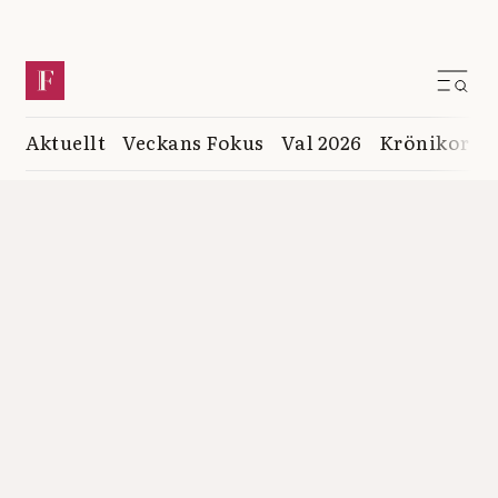
Aktuellt
Veckans Fokus
Val 2026
Krönikor
K