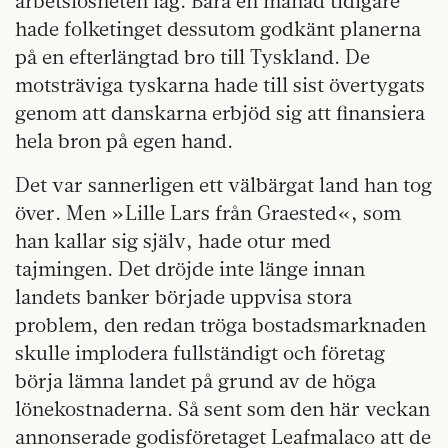
arbetslösheten låg. Bara en månad tidigare
hade folketinget dessutom godkänt planerna
på en efterlängtad bro till Tyskland. De
motsträviga tyskarna hade till sist övertygats
genom att danskarna erbjöd sig att finansiera
hela bron på egen hand.
Det var sannerligen ett välbärgat land han tog
över. Men »Lille Lars från Grae­sted«, som
han kallar sig själv, hade otur med
tajmingen. Det dröjde inte länge innan
landets banker började uppvisa stora
problem, den redan tröga bostadsmarknaden
skulle implodera fullständigt och företag
börja lämna landet på grund av de höga
lönekostnaderna. Så sent som den här veckan
annonserade godisföretaget Leafmalaco att de