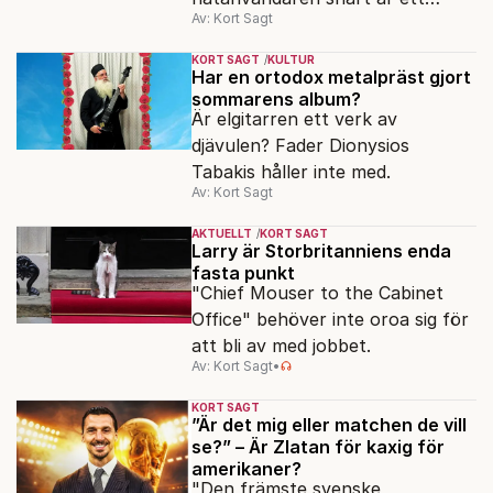
Av: Kort Sagt
minne blott.
KORT SAGT
KULTUR
Har en ortodox metalpräst gjort
sommarens album?
Är elgitarren ett verk av
djävulen? Fader Dionysios
Tabakis håller inte med.
Av: Kort Sagt
AKTUELLT
KORT SAGT
Larry är Storbritanniens enda
fasta punkt
"Chief Mouser to the Cabinet
Office" behöver inte oroa sig för
att bli av med jobbet.
Av: Kort Sagt
•
KORT SAGT
”Är det mig eller matchen de vill
se?” – Är Zlatan för kaxig för
amerikaner?
"Den främste svenske