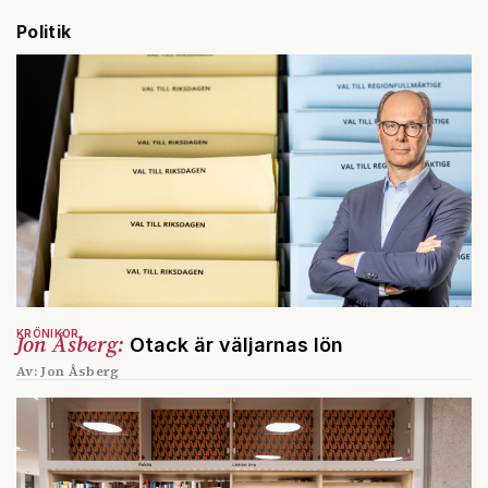
Politik
KRÖNIKOR
Jon Åsberg:
Otack är väljarnas lön
Av: Jon Åsberg