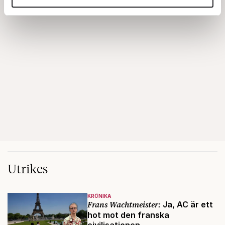
annons- och analysföretag som vi samarbetar med.
Dessa kan i sin tur kombinera informationen med annan
information som du har tillhandahållit eller som de har
samlat in när du har använt deras tjänster.
Om du vill läsa mer om hur vi hanterar personuppgifter
kan du göra det
här
.
Utrikes
KRÖNIKA
Frans Wachtmeister:
Ja, AC är ett
hot mot den franska
civilisationen