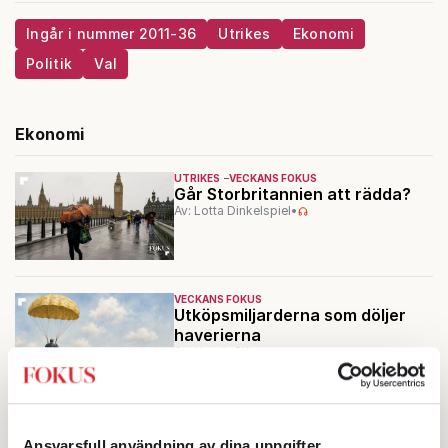
Ingår i nummer 2011-36
Utrikes
Ekonomi
Politik
Val
Ekonomi
UTRIKES
VECKANS FOKUS
Går Storbritannien att rädda?
Av: Lotta Dinkelspiel
•
VECKANS FOKUS
Utköpsmiljarderna som döljer
haverierna
Av: Henrik Sjögren
•
Ansvarsfull användning av dina uppgifter