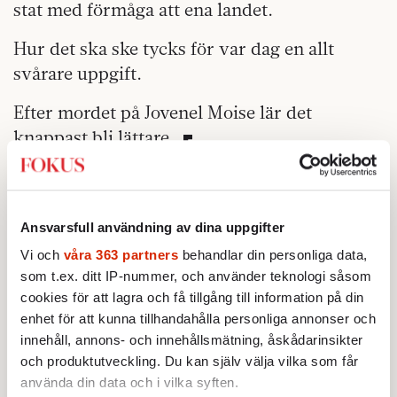
stat med förmåga att ena landet.
Hur det ska ske tycks för var dag en allt
svårare uppgift.
Efter mordet på Jovenel Moise lär det
knappast bli lättare.
Text: Lars Palmgren
Ansvarsfull användning av dina uppgifter
Publicerad 2021-07-16
Vi och
våra 363 partners
behandlar din personliga data,
som t.ex. ditt IP-nummer, och använder teknologi såsom
Utrikes
Latinamerika
cookies för att lagra och få tillgång till information på din
enhet för att kunna tillhandahålla personliga annonser och
innehåll, annons- och innehållsmätning, åskådarinsikter
Latinamerika
och produktutveckling. Du kan själv välja vilka som får
använda din data och i vilka syften.
AKTUELLT
UTRIKES
Chile på väg åt höger efter