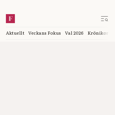
Aktuellt
Veckans Fokus
Val 2026
Krönikor
K