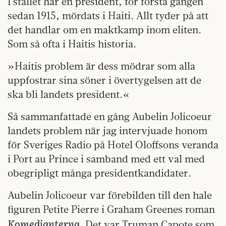
I stället har en president, för första gången
sedan 1915, mördats i Haiti. Allt tyder på att
det handlar om en maktkamp inom eliten.
Som så ofta i Haitis historia.
»Haitis problem är dess mödrar som alla
uppfostrar sina söner i övertygelsen att de
ska bli landets president.«
Så sammanfattade en gång Aubelin Jolicoeur
landets problem när jag intervjuade honom
för Sveriges Radio på Hotel Oloffsons veranda
i Port au Prince i samband med ett val med
obegripligt många presidentkandidater.
Aubelin Jolicoeur var förebilden till den hale
figuren Petite Pierre i Graham Greenes roman
Komedianterna
. Det var Truman Capote som