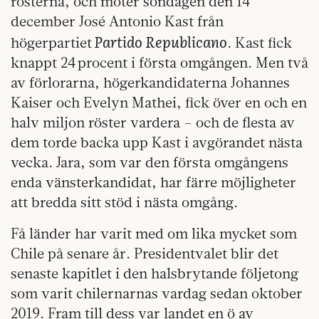
rösterna, och möter söndagen den 14
december José Antonio Kast från
Partido Republicano
högerpartiet
. Kast fick
knappt 24 procent i första omgången. Men två
av förlorarna, högerkandidaterna Johannes
Kaiser och Evelyn Mathei, fick över en och en
halv miljon röster vardera – och de flesta av
dem torde backa upp Kast i avgörandet nästa
vecka. Jara, som var den första omgångens
enda vänsterkandidat, har färre möjligheter
att bredda sitt stöd i nästa omgång.
Få länder har varit med om lika mycket som
Chile på senare år. Presidentvalet blir det
senaste kapitlet i den halsbrytande följetong
som varit chilernarnas vardag sedan oktober
2019. Fram till dess var landet en ö av