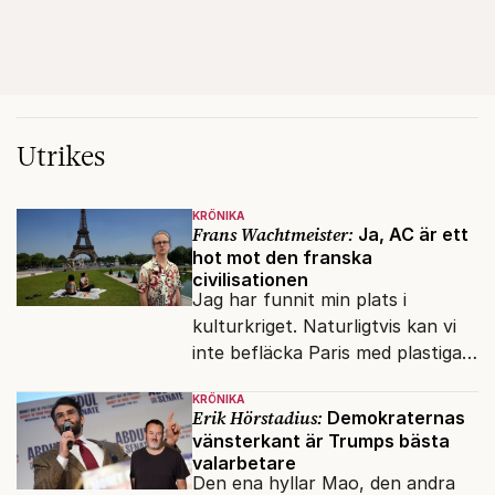
Utrikes
KRÖNIKA
Frans Wachtmeister:
Ja, AC är ett
hot mot den franska
civilisationen
Jag har funnit min plats i
kulturkriget. Naturligtvis kan vi
inte befläcka Paris med plastiga
klossar från Panasonic.
KRÖNIKA
Erik Hörstadius:
Demokraternas
vänsterkant är Trumps bästa
valarbetare
Den ena hyllar Mao, den andra