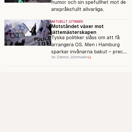
humor och sin spefullhet mot de
anspråksfullt allvarliga.
AKTUELLT
UTRIKES
Motståndet växer mot
jättemästerskapen
Tyska politiker slåss om att få
arrangera OS. Men i Hamburg
sparkar invånarna bakut – precis
Av: Dennis Jörnmark
•
som de gjort tidigare i Paris,
Vancouver och Los Angeles.