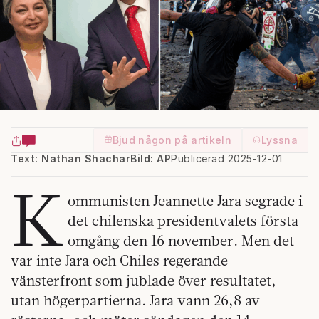
Bjud någon på artikeln
Lyssna
Text: Nathan Shachar
Bild: AP
Publicerad 2025-12-01
K
ommunisten Jeannette Jara segrade i
det chilenska presidentvalets första
omgång den 16 november. Men det
var inte Jara och Chiles regerande
vänsterfront som jublade över resultatet,
utan högerpartierna. Jara vann 26,8 av