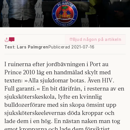
Bjud någon på artikeln
Text: Lars Palmgren
Publicerad 2021-07-16
I ruinerna efter jordbävningen i Port au
Prince 2010 låg en handmålad skylt med
texten: »Alla sjukdomar botas. Även HIV.
Full garanti.« En bit därifrån, i resterna av en
sjuksköterskeskola, lyfte en kvinnlig
bulldozerförare med sin skopa ömsint upp
sjuksköterskeelevernas döda kroppar och
lade dem i en hög. En nästan naken man tog
emot kropparna och lade dem försiktigt