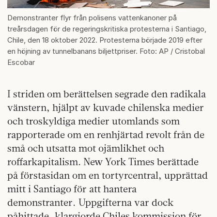
Demonstranter flyr från polisens vattenkanoner på
treårsdagen för de regeringskritiska protesterna i Santiago,
Chile, den 18 oktober 2022. Protesterna började 2019 efter
en höjning av tunnelbanans biljettpriser. Foto: AP / Cristobal
Escobar
I striden om berättelsen segrade den radikala
vänstern, hjälpt av kuvade chilenska medier
och troskyldiga medier utomlands som
rapporterade om en renhjärtad revolt från de
små och utsatta mot ojämlikhet och
roffarkapitalism. New York Times berättade
på förstasidan om en tortyrcentral, upprättad
mitt i Santiago för att hantera
demonstranter. Uppgifterna var dock
påhittade, klargjorde Chiles kommission för