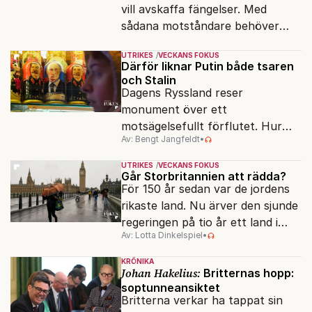
vill avskaffa fängelser. Med
sådana motståndare behöver
presidenten knappt några
UTRIKES
VECKANS FOKUS
vänner.
Därför liknar Putin både tsaren
och Stalin
Dagens Ryssland reser
monument över ett
motsägelsefullt förflutet. Hur
Av: Bengt Jangfeldt
•
kunde två revolutioner förändra
hela samhället – utan att rubba
UTRIKES
VECKANS FOKUS
den ryska statsidén?
Går Storbritannien att rädda?
För 150 år sedan var de jordens
rikaste land. Nu ärver den sjunde
regeringen på tio år ett land i
Av: Lotta Dinkelspiel
•
politiskt och ekonomiskt kaos.
KRÖNIKA
Johan Hakelius:
Britternas hopp:
soptunneansiktet
Britterna verkar ha tappat sin