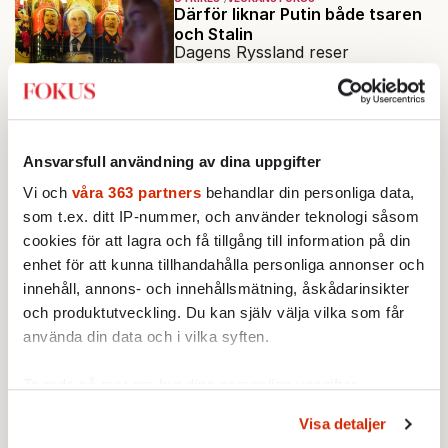
vänner.
Därför liknar Putin både tsaren
och Stalin
Dagens Ryssland reser
monument över ett
motsägelsefullt förflutet. Hur
Av: Bengt Jangfeldt
•
kunde två revolutioner förändra
hela samhället – utan att rubba
UTRIKES
VECKANS FOKUS
Ansvarsfull användning av dina uppgifter
den ryska statsidén?
Går Storbritannien att rädda?
För 150 år sedan var de jordens
Vi och
våra 363 partners
behandlar din personliga data,
rikaste land. Nu ärver den sjunde
som t.ex. ditt IP-nummer, och använder teknologi såsom
regeringen på tio år ett land i
cookies för att lagra och få tillgång till information på din
Av: Lotta Dinkelspiel
•
politiskt och ekonomiskt kaos.
enhet för att kunna tillhandahålla personliga annonser och
innehåll, annons- och innehållsmätning, åskådarinsikter
KRÖNIKA
Johan Hakelius:
Britternas hopp:
och produktutveckling. Du kan själv välja vilka som får
soptunneansiktet
använda din data och i vilka syften.
Britterna verkar ha tappat sin
humor och sin spefullhet mot de
Ta reda på mer om hur dina personliga uppgifter
anspråksfullt allvarliga.
behandlas och ställ in dina preferenser i
detaljsektionen
.
Visa detaljer
Du kan ändra eller dra tillbaka ditt samtycke när som
AKTUELLT
UTRIKES