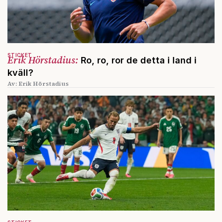
STICKET
Erik Hörstadius:
Ro, ro, ror de detta i land i
kväll?
Av: Erik Hörstadius