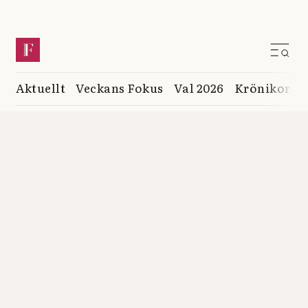
Aktuellt
Veckans Fokus
Val 2026
Krönikor
K