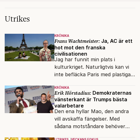
Utrikes
KRÖNIKA
Frans Wachtmeister:
Ja, AC är ett
hot mot den franska
civilisationen
Jag har funnit min plats i
kulturkriget. Naturligtvis kan vi
inte befläcka Paris med plastiga
klossar från Panasonic.
KRÖNIKA
Erik Hörstadius:
Demokraternas
vänsterkant är Trumps bästa
valarbetare
Den ena hyllar Mao, den andra
vill avskaffa fängelser. Med
sådana motståndare behöver
presidenten knappt några
UTRIKES
VECKANS FOKUS