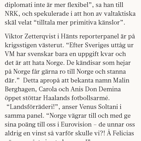
diplomati inte är mer flexibel”, sa han till
NRK, och spekulerade i att hon av valtaktiska
skäl velat “tilltala mer primitiva känslor”.
Viktor Zetterqvist i Hänts reporterpanel är på
krigsstigen västerut. “Efter Sveriges uttåg ur
VM har svenskar bara en uppgift kvar och
det är att hata Norge. De kändisar som hejar
på Norge får gärna ro till Norge och stanna
där.” Detta apropå att bekanta namn Malin
Berghagen, Carola och Anis Don Demina
öppet stöttar Haalands fotbollsarmé.
“Landsförräderi!”, anser Venus Soltani i
samma panel. “Norge vägrar till och med ge
sina poäng till oss i Eurovision – de unnar oss
aldrig en vinst så varför skulle vi?! Å Felicias