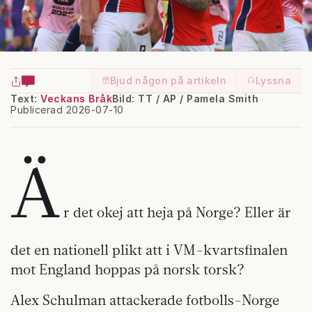
Bjud någon på artikeln
Lyssna
Text:
Veckans Bråk
Bild: TT / AP / Pamela Smith
Publicerad 2026-07-10
Ä
r det okej att heja på Norge? Eller är
det en nationell plikt att i VM-kvartsfinalen
mot England hoppas på norsk torsk?
Alex Schulman attackerade fotbolls-Norge