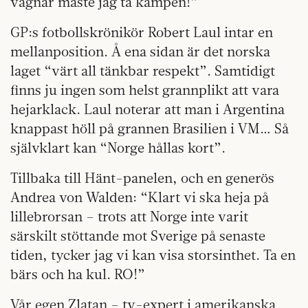
vägnar måste jag ta kampen!”
GP:s fotbollskrönikör Robert Laul intar en
mellanposition. Å ena sidan är det norska
laget “värt all tänkbar respekt”. Samtidigt
finns ju ingen som helst grannplikt att vara
hejarklack. Laul noterar att man i Argentina
knappast höll på grannen Brasilien i VM… Så
självklart kan “Norge hållas kort”.
Tillbaka till Hänt-panelen, och en generös
Andrea von Walden: “Klart vi ska heja på
lillebrorsan – trots att Norge inte varit
särskilt stöttande mot Sverige på senaste
tiden, tycker jag vi kan visa storsinthet. Ta en
bärs och ha kul. RO!”
Vår egen Zlatan – tv-expert i amerikanska