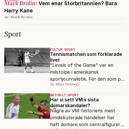
STICKET
Mark Brolin:
Vem enar Storbritannien? Bara
Harry Kane
Av: Mark Brolin
Sport
KULTUR
SPORT
Tennismatchen som förklarade
livet
"Levels of the Game" var en
milstolpe i amerikansk
sportjournalistik. För den som på
Av: Mats Holm
•
allvar vill förstå grästennisen i
Wimbledon är den oumbärlig.
AKTUELLT
SPORT
Har vi sett VM:s sista
domarskandaler?
Några av VM-historiens mest
omdiskuterade händelser har
haft domare som centralfigurer.