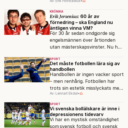
Av: Erik Hörstadius
•
Med VAR är den epoken ett
minne blott. På gott och ont.
KRÖNIKA
Erik Jersenius:
60 år av
förnedring – ska England nu
äntligen vinna VM?
För 30 år sedan ondgjorde sig
engelsmännen över årtionden
utan mästerskapsvinster. Nu har
det dröjt 30 år till, men de ger
SPORT
aldrig upp hoppet om
Det måste fotbollen lära sig av
guldpokalen.
handbollen
Handbollen är ingen vacker sport
– men renhårig. Fotbollen har
trots sin estetik misslyckats med
Av: Lennart Ekdal
•
att skydda spelet från gnäll och
tidsfördriv.
SPORT
Vi svenska bollälskare är inne i
depressionens tidevarv
Vi har en mystisk omständighet
som svensk fotboll och svensk