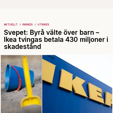
AKTUELLT
INRIKES
UTRIKES
Svepet: Byrå välte över barn –
Ikea tvingas betala 430 miljoner i
skadestånd