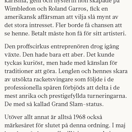
karisma, geni och hysterin hon skapade på
Wimbledon och Roland Garros, fick en
amerikansk affärsman att vilja slå mynt av
det stora intresset. Fler borde få chansen att
se henne. Betalt måste hon få för sitt artisteri.
Den proffscirkus entreprenören drog igång
växte. Den hade bara ett aber. Det kunde
tyckas kuriöst, men hade med känslan för
traditioner att göra. Lenglen och hennes skara
av utsökta racketsvingare som följde i de
professionella spåren förbjöds att delta i de
mest anrika och prestigefyllda turneringarna.
De med så kallad Grand Slam-status.
Utöver allt annat är alltså 1968 också
märkesåret för slutet på denna ordning. I maj