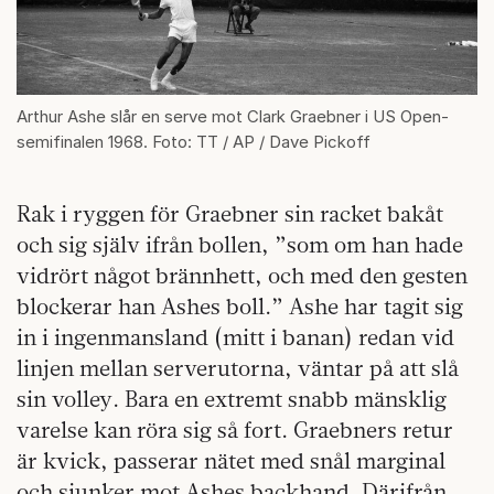
Arthur Ashe slår en serve mot Clark Graebner i US Open-
semifinalen 1968. Foto: TT / AP / Dave Pickoff
Rak i ryggen för Graebner sin racket bakåt
och sig själv ifrån bollen, ”som om han hade
vidrört något brännhett, och med den gesten
blockerar han Ashes boll.” Ashe har tagit sig
in i ingenmansland (mitt i banan) redan vid
linjen mellan serverutorna, väntar på att slå
sin volley. Bara en extremt snabb mänsklig
varelse kan röra sig så fort. Graebners retur
är kvick, passerar nätet med snål marginal
och sjunker mot Ashes backhand. Därifrån