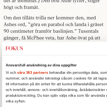
det är inomhus.) Den boll Ashe lyfter, stiger
högt och framåt.
Om den tillåts trilla ner kommer den, med
Ashes ord, ”göra en parabol och landa i gräset
90 centimeter framför baslinjen.” Tusentals
gånger, få McPhee veta, har Ashe övat på att
få bollen att landa precis så. Så kan
inlärningens kostnad se ut, priset för att bli
verkligt bra på något, perfektionens krav.
Ansvarsfull användning av dina uppgifter
Vi och
våra 363 partners
behandlar din personliga data, som t
Graebner har en plan
nummer, och använder teknologi såsom cookies för att lagra o
till information på din enhet för att kunna tillhandahålla pers
ska han slå på”, skriver
”MEN DEN HÄR
och innehåll, annons- och innehållsmätning, åskådarinsikter
McPhee, ”Hans fötter drar sig samman. Hans
produktutveckling. Du kan själv välja vilka som får använda d
kropp städslar sig och lutar sig framåt, långt
vilka syften.
bortom balanspunkten. Han faller.