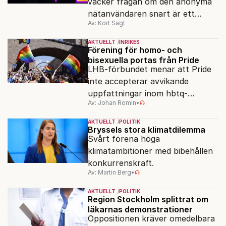
väcker frågan om den anonyma
nätanvändaren snart är ett
Av: Kort Sagt
minne blott.
AKTUELLT
INRIKES
Förening för homo- och
bisexuella portas från Pride
LHB-förbundet menar att Pride
inte accepterar avvikande
uppfattningar inom hbtq-
Av: Johan Romin
•
rörelsen. "Vi har inga problem
med transpersoner", säger
AKTUELLT
POLITIK
ordföranden Linn Saarinen.
Bryssels stora klimatdilemma
Svårt förena höga
klimatambitioner med bibehållen
konkurrenskraft.
Av: Martin Berg
•
AKTUELLT
POLITIK
Region Stockholm splittrat om
läkarnas demonstrationer
Oppositionen kräver omedelbara