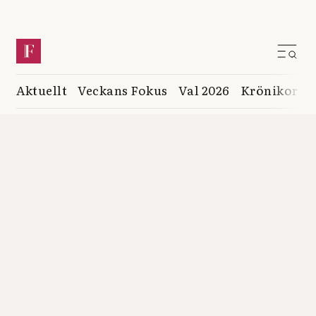
Aktuellt
Veckans Fokus
Val 2026
Krönikor
K