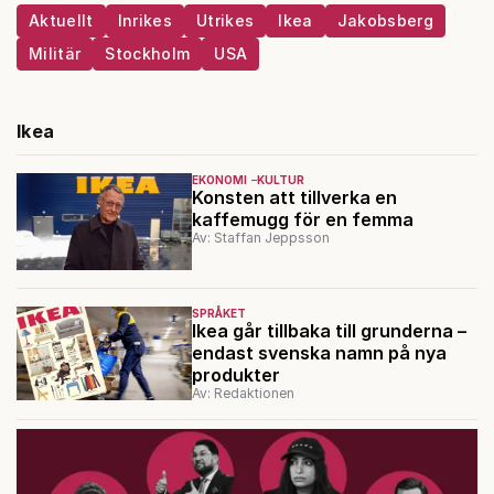
Aktuellt
Inrikes
Utrikes
Ikea
Jakobsberg
Militär
Stockholm
USA
Ikea
EKONOMI
KULTUR
Konsten att tillverka en
kaffemugg för en femma
Av: Staffan Jeppsson
SPRÅKET
Ikea går tillbaka till grunderna –
endast svenska namn på nya
produkter
Av: Redaktionen