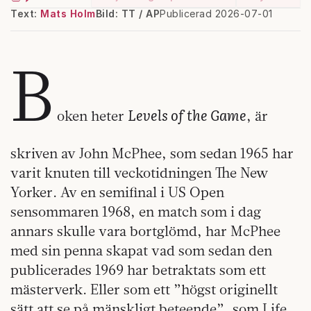
Text:
Mats Holm
Bild: TT / AP
Publicerad 2026-07-01
B
Levels of the Game
oken heter
, är
skriven av John McPhee, som sedan 1965 har
varit knuten till veckotidningen The New
Yorker. Av en semifinal i US Open
sensommaren 1968, en match som i dag
annars skulle vara bortglömd, har McPhee
med sin penna skapat vad som sedan den
publicerades 1969 har betraktats som ett
mästerverk. Eller som ett ”högst originellt
sätt att se på mänskligt beteende”, som Life