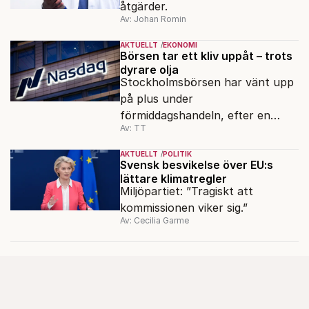
åtgärder.
Av: Johan Romin
AKTUELLT
EKONOMI
Börsen tar ett kliv uppåt – trots
dyrare olja
Stockholmsbörsen har vänt upp
på plus under
förmiddagshandeln, efter en
Av: TT
inledning nedåt – trots ett högre
oljepris och AI-oro.
AKTUELLT
POLITIK
Svensk besvikelse över EU:s
lättare klimatregler
Miljöpartiet: ”Tragiskt att
kommissionen viker sig.”
Av: Cecilia Garme