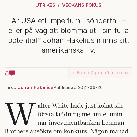
UTRIKES
VECKANS FOKUS
Är USA ett imperium i sönderfall –
eller på väg att blomma ut i sin fulla
potential? Johan Hakelius minns sitt
amerikanska liv.
Bjud någon på artikeln
Text:
Johan Hakelius
Publicerad 2021-06-26
W
alter White hade just kokat sin
första laddning metamfetamin
när investmentbanken Lehman
Brothers ansökte om konkurs. Någon månad