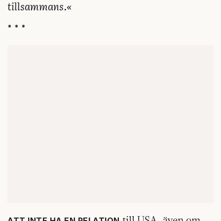
tillsammans.«
* * *
till USA, även om
ATT INTE HA EN RELATION