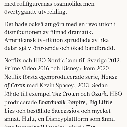
med rollfigurernas osannolika men
övertygande utveckling.
Det hade också att göra med en revolution i
dis­tributionen av filmad dramatik.
Amerikansk tv-fiktion sprudlade av lika
delar självförtroende och ökad bandbredd.
Netflix och HBO Nordic kom till Sverige 2012.
Prime Video 2016 och Disney+ kom 2020.
House
Netflix första egenproducerade serie,
of Cards
med Kevin Spacey, 2013. Sedan
The Crown
Ozark
följde till exempel
och
. HBO
Boardwalk Empire
Big Little
producerade
,
Lies
Succession
och beställde
och mycket
annat. Hulu, en Disneyplattform som ännu
The