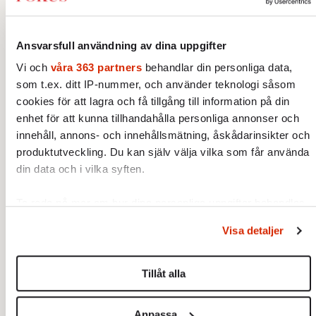
mina skolkamrater. Slående var också bristen
på missunnsamhet: övertygelsen att
Ansvarsfull användning av dina uppgifter
framgång var något att försöka att ta efter,
Vi och
våra 363 partners
behandlar din personliga data,
inte att avundas. Fick man se en skymt av en
som t.ex. ditt IP-nummer, och använder teknologi såsom
passerande Cadillac gav det upphov till helt
cookies för att lagra och få tillgång till information på din
enhet för att kunna tillhandahålla personliga annonser och
andra känslor än synen av en Rolls-Royce i
innehåll, annons- och innehållsmätning, åskådarinsikter och
mitt hemland.«
produktutveckling. Du kan själv välja vilka som får använda
din data och i vilka syften.
Många, från samhällsfilosofen Alexis de
Tocqueville på 1830-talet och framåt, har
Ta reda på mer om hur dina personliga uppgifter behandlas
beskrivit liknande, livsförändrande känslor i
och ställ in dina preferenser i
detaljsektionen
. Du kan
Visa detaljer
den första kontakten med USA. Konstnären
ändra eller dra tillbaka ditt samtycke när som helst från
cookie-förklaringen.
David Hockney, uppvuxen i efterkrigstidens
Tillåt alla
Yorkshire och London, beskriver sitt möte
Vi använder enhetsidentifierare för att anpassa innehållet
med Los Angeles i mitten av sextiotalet som
och annonserna till användarna, tillhandahålla funktioner för
Anpassa