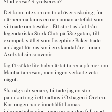
Studieresa? Styrelseresa?
Det kom inte som en total överraskning, för
därhemma fanns en och annan artefakt som
vittnade om besöket. Ett stort askfat från
legendariska Stork Club på 53:e gatan, till
exempel, stället som Josephine Baker hade
anklagat för rasism i en skandal året innan
Axel stal sin souvenir.
Jag försökte lite halvhjärtat ta reda på mer om
Manhattanresan, men ingen verkade veta
något.
Så, några år senare, hittade jag en stor
pappkartong i ett radhus i Oxhagen i Örebro.
Kartongen hade innehållit Lumas
julgransbelysning, men nu var den full med