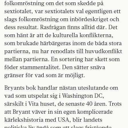
folkomröstning om det som skedde på
sextiotalet, var sextiotalets val egentligen ett
slags folkomröstning om inbördeskriget och
dess resultat. Rasfrågan finns alltid där. Det
som hänt är att de kulturella konflikterna,
som brukade härbärgeras inom de båda stora
partierna, nu har renodlats till huvudkonflikt
mellan partierna. En sortering har skett som
föder stammentalitet. Den sätter snäva
gränser för vad som är möjligt.
Bryants bok handlar nästan uteslutande om
vad som utspelat sig i Washington DC,
särskilt i Vita huset, de senaste 40 åren. Trots
att Bryant väver in sin egen komplicerade
kärlekshistoria med USA, blir landets
politiska liv ändå som ett slags fristående