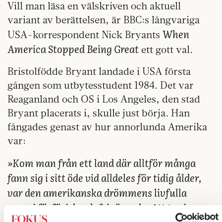
Vill man läsa en välskriven och aktuell
variant av berättelsen, är BBC:s långvariga
When
USA-korrespondent Nick Bryants
America Stopped Being Great
ett gott val.
Bristolfödde Bryant landade i USA första
gången som utbytesstudent 1984. Det var
Reaganland och OS i Los Angeles, den stad
Bryant placerats i, skulle just börja. Han
fångades genast av hur annorlunda Amerika
var:
»Kom man från ett land där alltför många
fann sig i sitt öde vid alldeles för tidig ålder,
var den amerikanska drömmens livfulla
energi förförisk och frigörande. Att ta sig
uppåt i samhället var ingen självklarhet bland