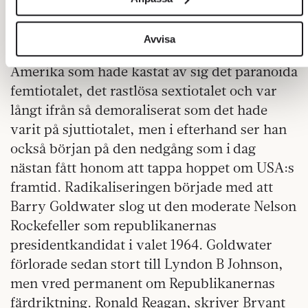
att kliva ut ur en svartvit värld in i en
sociala medier och analysera vår trafik. Vi vidarebefordrar
färgfilm. Hans konst blev aldrig densamma.
även sådana identifierare och annan information från din
enhet till de sociala medier och annons- och analysföretag
Avvisa
Korrespondenten Nick Bryant hamnade i ett
som vi samarbetar med. Dessa kan i sin tur kombinera
Amerika som hade kastat av sig det paranoida
informationen med annan information som du har
femtiotalet, det rastlösa sextiotalet och var
tillhandahållit eller som de har samlat in när du har använt
deras tjänster.
långt ifrån så demoraliserat som det hade
Om du vill läsa mer om hur vi hanterar personuppgifter kan
varit på sjuttiotalet, men i efterhand ser han
du göra det
här
.
också början på den nedgång som i dag
nästan fått honom att tappa hoppet om USA:s
framtid. Radikaliseringen började med att
Barry Goldwater slog ut den moderate Nelson
Rockefeller som republikanernas
presidentkandidat i valet 1964. Goldwater
förlorade sedan stort till Lyndon B Johnson,
men vred permanent om Republikanernas
färdriktning. Ronald Reagan, skriver Bryant