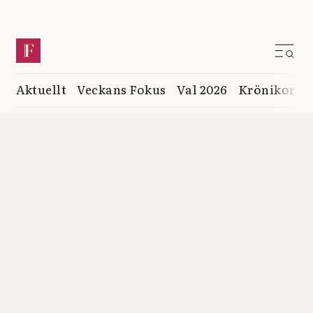
Aktuellt
Veckans Fokus
Val 2026
Krönikor
K