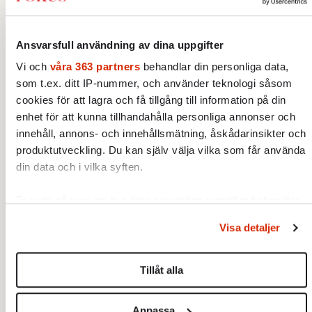
oktober 1945 skedde det mot bakgrund av det
nyligen avslutade världskriget.
Ansvarsfull användning av dina uppgifter
Förhoppningarna var stora om att en
Vi och
våra 363 partners
behandlar din personliga data,
sammanslutning av världens alla länder
som t.ex. ditt IP-nummer, och använder teknologi såsom
skulle kunna avvärja nya konflikter av den
cookies för att lagra och få tillgång till information på din
magnituden. FN skulle främja kollektiv
enhet för att kunna tillhandahålla personliga annonser och
säkerhet och internationellt samarbete.
innehåll, annons- och innehållsmätning, åskådarinsikter och
produktutveckling. Du kan själv välja vilka som får använda
din data och i vilka syften.
Ta reda på mer om hur dina personliga uppgifter behandlas
och ställ in dina preferenser i
detaljsektionen
. Du kan
Visa detaljer
ändra eller dra tillbaka ditt samtycke när som helst från
cookie-förklaringen.
Tillåt alla
Vi använder enhetsidentifierare för att anpassa innehållet
och annonserna till användarna, tillhandahålla funktioner för
Anpassa