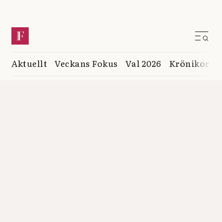
Aktuellt
Veckans Fokus
Val 2026
Krönikor
K