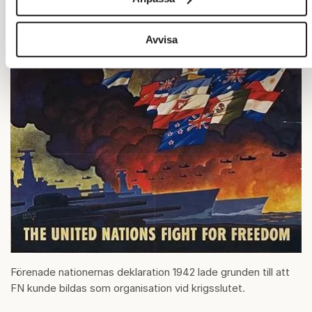
sociala medier och analysera vår trafik. Vi vidarebefordrar
även sådana identifierare och annan information från din
enhet till de sociala medier och annons- och analysföretag
Avvisa
som vi samarbetar med. Dessa kan i sin tur kombinera
informationen med annan information som du har
tillhandahållit eller som de har samlat in när du har använt
deras tjänster.
Om du vill läsa mer om hur vi hanterar personuppgifter kan
du göra det
här
.
Förenade nationernas deklaration 1942 lade grunden till att
FN kunde bildas som organisation vid krigsslutet.