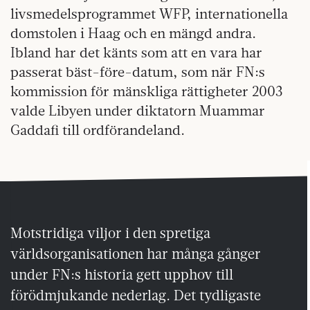
livsmedelsprogrammet WFP, internationella
domstolen i Haag och en mängd andra.
Ibland har det känts som att en vara har
passerat bäst-före-datum, som när FN:s
kommission för mänskliga rättigheter 2003
valde Libyen under diktatorn Muammar
Gaddafi till ordförandeland.
Motstridiga viljor i den spretiga
världsorganisationen har många gånger
under FN:s historia gett upphov till
förödmjukande nederlag. Det tydligaste