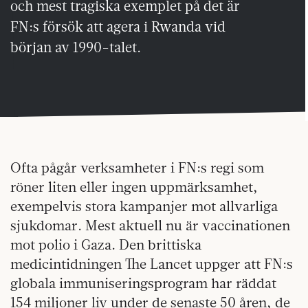
och mest tragiska exemplet på det är
FN:s försök att agera i Rwanda vid
början av 1990-talet.
Ofta pågår verksamheter i FN:s regi som
röner liten eller ingen uppmärksamhet,
exempelvis stora kampanjer mot allvarliga
sjukdomar. Mest aktuell nu är vaccinationen
mot polio i Gaza. Den brittiska
medicintidningen The Lancet uppger att FN:s
globala immuniseringsprogram har räddat
154 miljoner liv under de senaste 50 åren, de