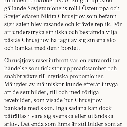
rum den 12 oktober 1960. Ett gräl uppstod
gällande Sovjetunionens roll i Östeuropa och
Sovjetledaren Nikita Chrusjtjov som befann
sig i salen blev rasande och krävde replik. För
att understryka sin ilska och bestämda vilja
påstås Chrusjtjov ha tagit av sig sin ena sko
och bankat med den i bordet.
Chrusjtjovs raseriutbrott var en extraordinär
händelse som fick stor uppmärksamhet och
snabbt växte till mytiska proportioner.
Mängder av människor kunde efteråt intyga
att de sett bilder, till och med rörliga
tevebilder, som visade hur Chrusjtjov
bankade med skon. Inga sådana kan dock
påträffas i vare sig svenska eller utländska
arkiv. Det enda som finns är stillbilder som är