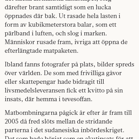
därefter brant samtidigt som en lucka
öppnades där bak. Ut rasade hela lasten i
form av kubikmeterstora balar, som ett
pärlband i luften, och slog i marken.
Människor rusade fram, ivriga att öppna de
efterlängtade matpaketen.
Ibland fanns fotografer på plats, bilder spreds
över världen. De som med frivilliga gåvor
eller skattepengar hade bidragit till
livsmedelsleveransen fick ett kvitto på sin
insats, där hemma i tevesoffan.
Matbombningarna pågick år efter år fram till
2005 då fred slöts mellan de stridande
parterna i det sudanesiska inbördeskriget.
Det som hade börjat som en akutinsats för att