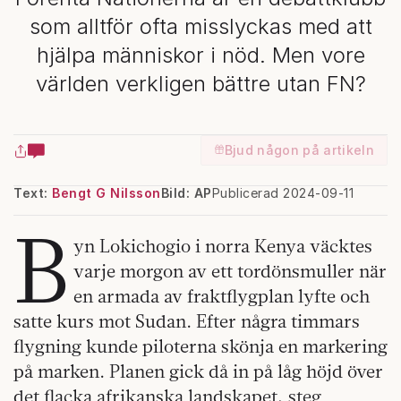
som alltför ofta misslyckas med att
hjälpa människor i nöd. Men vore
världen verkligen bättre utan FN?
Bjud någon på artikeln
Text:
Bengt G Nilsson
Bild: AP
Publicerad 2024-09-11
B
yn Lokichogio i norra Kenya väcktes
varje morgon av ett tordönsmuller när
en armada av fraktflygplan lyfte och
satte kurs mot Sudan. Efter några timmars
flygning kunde piloterna skönja en markering
på marken. Planen gick då in på låg höjd över
det flacka afrikanska landskapet, steg