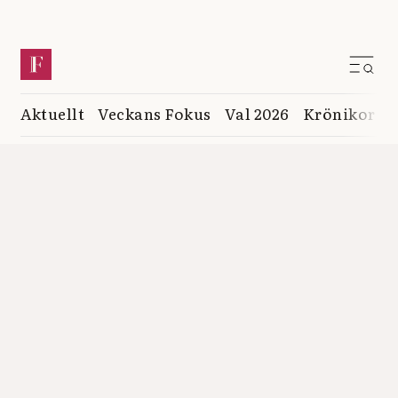
Aktuellt
Veckans Fokus
Val 2026
Krönikor
K