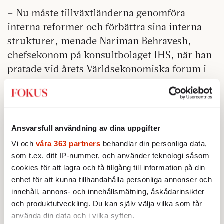
– Nu måste tillväxtländerna genomföra
interna reformer och förbättra sina interna
strukturer, menade Nariman Behravesh,
chefsekonom på konsultbolaget IHS, när han
pratade vid årets Världsekonomiska forum i
Davos.
Det ljusa livet. Den exklusiva São Paulo-
Ansvarsfull användning av dina uppgifter
stadsdelen Higieno­polis är utom räckhåll för
Vi och
våra 363 partners
behandlar din personliga data,
de flesta. Många får nöja sig med någon av de
som t.ex. ditt IP-nummer, och använder teknologi såsom
cookies för att lagra och få tillgång till information på din
1,4 miljoner kommunala bostäder som byggts
enhet för att kunna tillhandahålla personliga annonser och
i landet sedan 2009 för att få fler att lämna
innehåll, annons- och innehållsmätning, åskådarinsikter
favelorna. Ytterligare 1,6 miljoner bostäder
och produktutveckling. Du kan själv välja vilka som får
håller på att byggas.
använda din data och i vilka syften.