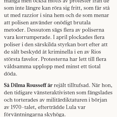
många men också mötts av protester från de
som inte längre kan röra sig fritt, som får stå
ut med razzior i sina hem och de som menar
att polisen använder onödigt brutala
metoder. Dessutom sägs flera av poliserna
vara korrumperade. I april plockades flera
poliser i den särskilda styrkan bort efter att
de sålt beskydd åt kriminella i en av Rios
största favelor. Protesterna har lett till flera
våldsamma upplopp med minst ett tiotal
döda.
Så Dilma Rousseff är
rejält tilltufsad. När hon,
den tidigare vänsteraktivisten som fängslades
och torterades av militärdiktaturen i början
av 1970-talet, efterträdde Lula var
förväntningarna skyhöga.