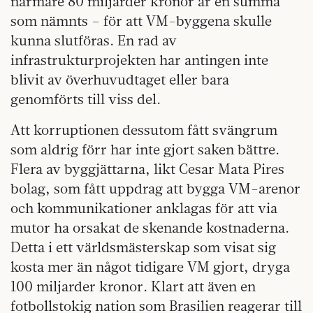
närmare 80 miljarder kronor är en summa
som nämnts – för att VM-byggena skulle
kunna slutföras. En rad av
infrastrukturprojekten har antingen inte
blivit av överhuvudtaget eller bara
genomförts till viss del.
Att korruptionen dessutom fått svängrum
som aldrig förr har inte gjort saken bättre.
Flera av byggjättarna, likt Cesar Mata Pires
bolag, som fått uppdrag att bygga VM-arenor
och kommunikationer anklagas för att via
mutor ha orsakat de skenande kostnaderna.
Detta i ett världsmästerskap som visat sig
kosta mer än något tidigare VM gjort, dryga
100 miljarder kronor. Klart att även en
fotbollstokig nation som Brasilien reagerar till