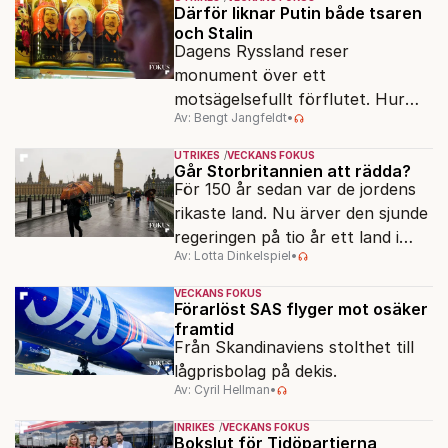
Därför liknar Putin både tsaren
och Stalin
Dagens Ryssland reser
monument över ett
motsägelsefullt förflutet. Hur
Av: Bengt Jangfeldt
•
kunde två revolutioner förändra
hela samhället – utan att rubba
UTRIKES
VECKANS FOKUS
den ryska statsidén?
Går Storbritannien att rädda?
För 150 år sedan var de jordens
rikaste land. Nu ärver den sjunde
regeringen på tio år ett land i
Av: Lotta Dinkelspiel
•
politiskt och ekonomiskt kaos.
VECKANS FOKUS
Förarlöst SAS flyger mot osäker
framtid
Från Skandinaviens stolthet till
lågprisbolag på dekis.
Av: Cyril Hellman
•
INRIKES
VECKANS FOKUS
Bokslut för Tidöpartierna