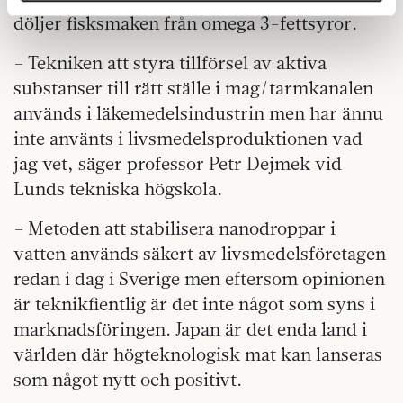
annons- och analysföretag som vi samarbetar med.
döljer fisksmaken från omega 3-fettsyror.
Dessa kan i sin tur kombinera informationen med annan
information som du har tillhandahållit eller som de har
– Tekniken att styra tillförsel av aktiva
samlat in när du har använt deras tjänster.
substanser till rätt ställe i mag/tarmkanalen
Om du vill läsa mer om hur vi hanterar personuppgifter
kan du göra det
här
.
används i läkemedelsindustrin men har ännu
inte använts i livsmedelsproduktionen vad
jag vet, säger professor Petr Dejmek vid
Lunds tekniska högskola.
– Metoden att stabilisera nanodroppar i
vatten används säkert av livsmedelsföretagen
redan i dag i Sverige men eftersom opinionen
är teknikfientlig är det inte något som syns i
marknadsföringen. Japan är det enda land i
världen där högteknologisk mat kan lanseras
som något nytt och positivt.