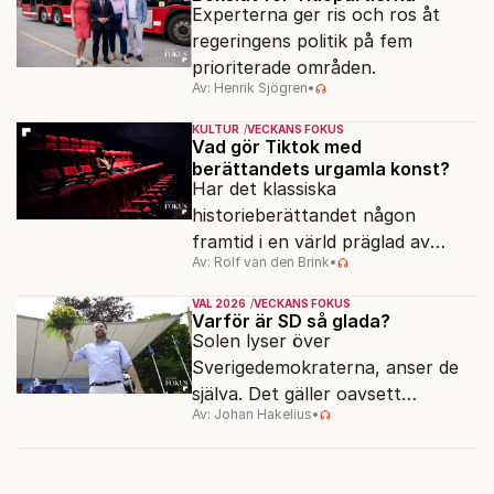
Experterna ger ris och ros åt
regeringens politik på fem
prioriterade områden.
Av: Henrik Sjögren
•
KULTUR
VECKANS FOKUS
Vad gör Tiktok med
berättandets urgamla konst?
Har det klassiska
historieberättandet någon
framtid i en värld präglad av
Av: Rolf van den Brink
•
underhållning, effektsökeri och
sekundsnabba kickar?
VAL 2026
VECKANS FOKUS
Varför är SD så glada?
Solen lyser över
Sverigedemokraterna, anser de
själva. Det gäller oavsett
Av: Johan Hakelius
•
valutgången i höst.