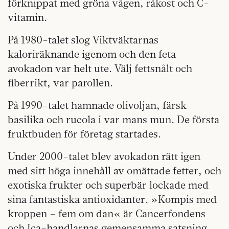
förknippat med gröna vågen, råkost och C-
vitamin.
På 1980-talet slog Viktväktarnas
kaloriräknande igenom och den feta
avokadon var helt ute. Välj fettsnålt och
fiberrikt, var parollen.
På 1990-talet hamnade olivoljan, färsk
basilika och rucola i var mans mun. De första
fruktbuden för företag startades.
Under 2000-talet blev avokadon rätt igen
med sitt höga innehåll av omättade fetter, och
exotiska frukter och superbär lockade med
sina fantastiska antioxidanter. »Kompis med
kroppen – fem om dan« är Cancerfondens
och Ica-handlarnas gemensamma satsning