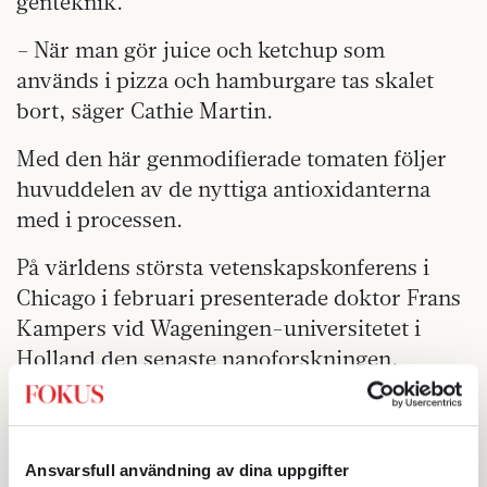
genteknik.
– När man gör juice och ketchup som
används i pizza och hamburgare tas skalet
bort, säger Cathie Martin.
Med den här genmodifierade tomaten följer
huvuddelen av de nyttiga antioxidanterna
med i processen.
På världens största vetenskapskonferens i
Chicago i februari presenterade doktor Frans
Kampers vid Wageningen-universitetet i
Holland den senaste nanoforskningen.
Nanotekniken ger kunskap på molekylnivå
om hur smakämnen frigörs i munnen och hur
konsistenser uppstår.
Ansvarsfull användning av dina uppgifter