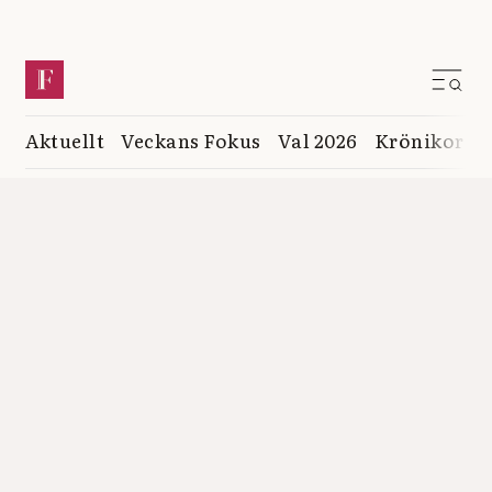
Aktuellt
Veckans Fokus
Val 2026
Krönikor
K