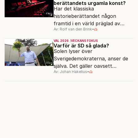
berättandets urgamla konst?
Har det klassiska
historieberättandet någon
framtid i en värld präglad av
Av: Rolf van den Brink
•
underhållning, effektsökeri och
sekundsnabba kickar?
VAL 2026
VECKANS FOKUS
Varför är SD så glada?
Solen lyser över
Sverigedemokraterna, anser de
själva. Det gäller oavsett
Av: Johan Hakelius
•
valutgången i höst.