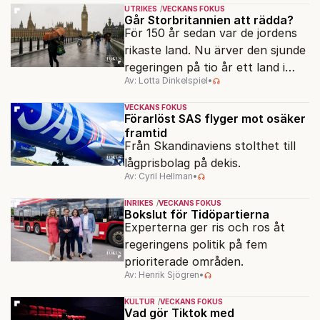
hela samhället – utan att rubba
UTRIKES
VECKANS FOKUS
den ryska statsidén?
Går Storbritannien att rädda?
För 150 år sedan var de jordens
rikaste land. Nu ärver den sjunde
regeringen på tio år ett land i
Av: Lotta Dinkelspiel
•
politiskt och ekonomiskt kaos.
VECKANS FOKUS
Förarlöst SAS flyger mot osäker
framtid
Från Skandinaviens stolthet till
lågprisbolag på dekis.
Av: Cyril Hellman
•
INRIKES
VECKANS FOKUS
Bokslut för Tidöpartierna
Experterna ger ris och ros åt
regeringens politik på fem
prioriterade områden.
Av: Henrik Sjögren
•
KULTUR
VECKANS FOKUS
Vad gör Tiktok med