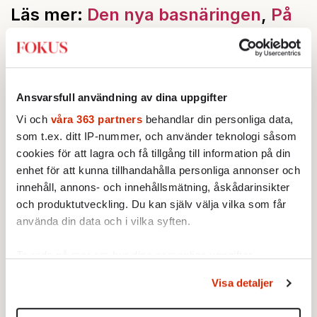
Läs mer:
Den nya basnäringen
,
På
jakt efter paketerad natur
.
Ansvarsfull användning av dina uppgifter
Vi och
våra 363 partners
behandlar din personliga data,
som t.ex. ditt IP-nummer, och använder teknologi såsom
cookies för att lagra och få tillgång till information på din
enhet för att kunna tillhandahålla personliga annonser och
innehåll, annons- och innehållsmätning, åskådarinsikter
och produktutveckling. Du kan själv välja vilka som får
använda din data och i vilka syften.
Ta reda på mer om hur dina personliga uppgifter
behandlas och ställ in dina preferenser i
detaljsektionen
.
Visa detaljer
Du kan ändra eller dra tillbaka ditt samtycke när som
helst från cookie-förklaringen.