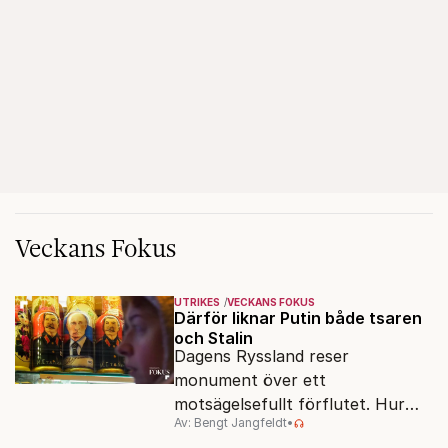
Veckans Fokus
UTRIKES
VECKANS FOKUS
Därför liknar Putin både tsaren
och Stalin
Dagens Ryssland reser
monument över ett
motsägelsefullt förflutet. Hur
Av: Bengt Jangfeldt
•
kunde två revolutioner förändra