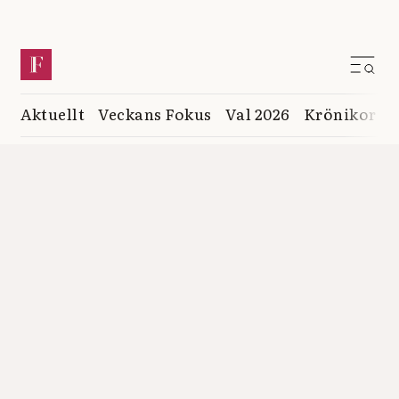
Aktuellt
Veckans Fokus
Val 2026
Krönikor
K