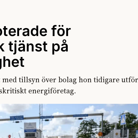
oterade för
k tjänst på
ghet
 med tillsyn över bolag hon tidigare utfö
skritiskt energiföretag.