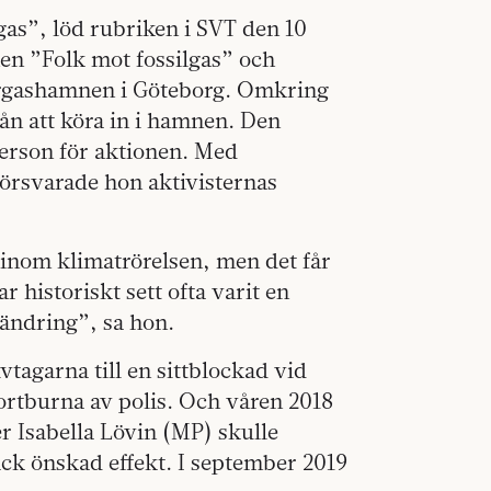
gas”, löd rubriken i SVT den 10
en ”Folk mot fossilgas” och
turgashamnen i Göteborg. Omkring
ån att köra in i hamnen. Den
person för aktionen. Med
försvarade hon aktivisternas
r inom klimatrörelsen, men det får
 historiskt sett ofta varit en
rändring”, sa hon.
ivtagarna till en sittblockad vid
rtburna av polis. Och våren 2018
er Isabella Lövin (MP) skulle
ick önskad effekt. I september 2019