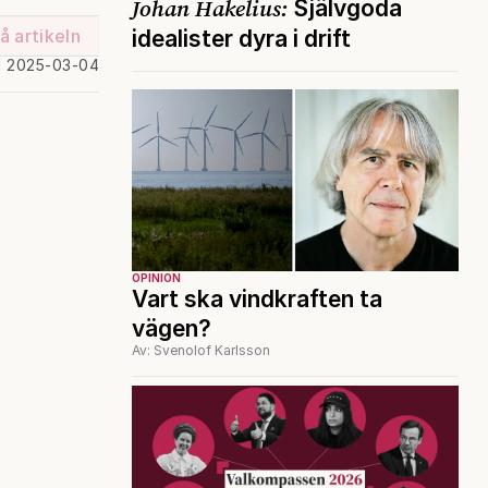
Johan Hakelius:
Självgoda
idealister dyra i drift
å artikeln
d 2025-03-04
OPINION
Vart ska vindkraften ta
vägen?
Av: Svenolof Karlsson