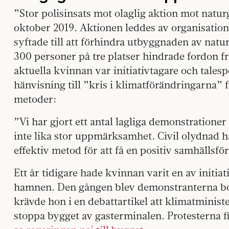
”Stor polisinsats mot olaglig aktion mot natur
oktober 2019. Aktionen leddes av organisation
syftade till att förhindra utbyggnaden av na
300 personer på tre platser hindrade fordon fr
aktuella kvinnan var initiativtagare och tales
hänvisning till ”kris i klimatförändringarna” 
metoder:
”Vi har gjort ett antal lagliga demonstratione
inte lika stor uppmärksamhet. Civil olydnad har
effektiv metod för att få en positiv samhällsfö
Ett år tidigare hade kvinnan varit en av initiat
hamnen. Den gången blev demonstranterna bo
krävde hon i en debattartikel att klimatminist
stoppa bygget av gasterminalen. Protesterna f