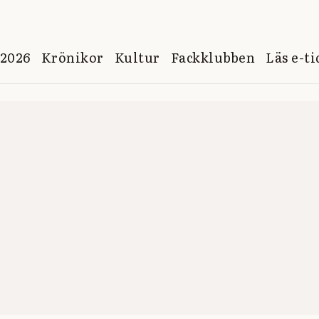
 2026
Krönikor
Kultur
Fackklubben
Läs e-t