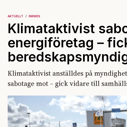
AKTUELLT
INRIKES
Klimataktivist sab
energiföretag – fic
beredskapsmyndi
Klimataktivist anställdes på myndighet
sabotage mot – gick vidare till samhäll