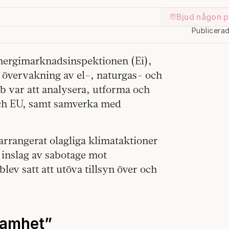
Bjud någon p
Publicera
Energimarknadsinspektionen (Ei),
 övervakning av el-, naturgas- och
 var att analysera, utforma och
 och EU, samt samverka med
arrangerat olagliga klimataktioner
 inslag av sabotage mot
lev satt att utöva tillsyn över och
samhet”