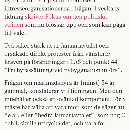
hyrorna bli. För just nu mobiliserar
intresseorganisationerna i frågan. I veckans
tidning
skriver Fokus om den politiska
striden
som nu blossar upp och som kan pågå
till valet.
Två saker stack ut ur Januariavtalet och
orsakade direkt protester från vänstern:
kraven på förändringar i LAS och punkt 44:
”Fri hyressättning vid nybyggnation införs”.
Frågan om marknadshyra är (minst) 54 år
gammal, konstaterar vi i tidningen. Men den
innehåller också en oväntad komponent: för S
måste här välja att vara mot, som de säger att
de är, eller ”hedra Januariavtalet”, som nog C
och L skulle uttrycka det, och vara för.