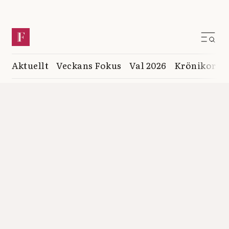
Aktuellt
Veckans Fokus
Val 2026
Krönikor
K