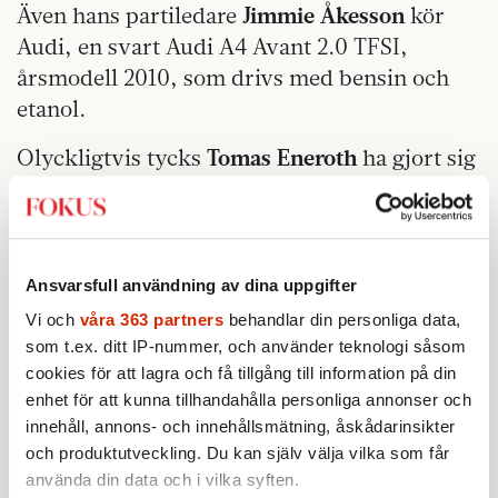
Även hans partiledare
Jimmie Åkesson
kör
Audi, en svart Audi A4 Avant 2.0 TFSI,
årsmodell 2010, som drivs med bensin och
etanol.
Olyckligtvis tycks
Tomas Eneroth
ha gjort sig
av med sin cabbade Porsche sedan vår
granskning förra året. Men till vår glädje
noterar vi att försvarsminister
Peter
Hultqvist
har kvar sin beiga Amazon från
Ansvarsfull användning av dina uppgifter
1966.
Vi och
våra 363 partners
behandlar din personliga data,
som t.ex. ditt IP-nummer, och använder teknologi såsom
Kenneth G Forslund
, är riksdagsledamot (S)
cookies för att lagra och få tillgång till information på din
från Kungälv. Inte långt därifrån på andra
enhet för att kunna tillhandahålla personliga annonser och
sidan älven låg Saab:s fabrik i Trollhättan.
innehåll, annons- och innehållsmätning, åskådarinsikter
Kanske har han smittats av Saab-
och produktutveckling. Du kan själv välja vilka som får
använda din data och i vilka syften.
entusiasmen som ligger kvar över Stallbacka