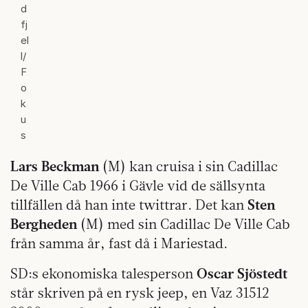
d
fj
el
l/
F
o
k
u
s
Lars Beckman
(M) kan cruisa i sin Cadillac
De Ville Cab 1966 i Gävle vid de sällsynta
tillfällen då han inte twittrar. Det kan
Sten
Bergheden
(M) med sin Cadillac De Ville Cab
från samma år, fast då i Mariestad.
SD:s ekonomiska talesperson
Oscar Sjöstedt
står skriven på en rysk jeep, en Vaz 31512