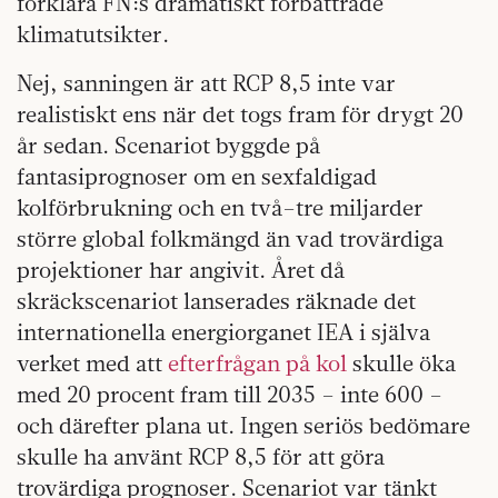
förklara FN:s dramatiskt förbättrade
klimatutsikter.
Nej, sanningen är att RCP 8,5 inte var
realistiskt ens när det togs fram för drygt 20
år sedan. Scenariot byggde på
fantasiprognoser om en sexfaldigad
kolförbrukning och en två–tre miljarder
större global folkmängd än vad trovärdiga
projektioner har angivit. Året då
skräckscenariot lanserades räknade det
internationella energiorganet IEA i själva
verket med att
efterfrågan på kol
skulle öka
med 20 procent fram till 2035 – inte 600 –
och därefter plana ut. Ingen seriös bedömare
skulle ha använt RCP 8,5 för att göra
trovärdiga prognoser. Scenariot var tänkt