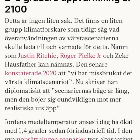
2100
Detta är ingen liten sak. Det finns en liten
grupp klimatforskare som tidigt såg vad
överanvändningen av värstascenarierna
skulle leda till och varnade för detta. Namn
som
Justin Ritchie
,
Roger Pielke Jr
och Zeke
Hausfather kan nämnas. Den senare
konstaterade 2020
att ”vi har missbrukat det
värsta klimatscenariot”. Nu skriver han
diplomatiskt att ”scenariernas båge är lång,
men den böjer sig oundvikligen mot mer
realistiska utsläpp”.
Jordens medeltemperatur anses i dag ha ökat
med 1,4 grader sedan förindustriell tid. I den
nya
uppsättningen scenarier
tros alternativet