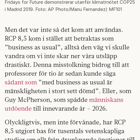
Fridays for Future demonstrerar utanför klimatmötet COP25
i Madrid 2019. Foto: AP Photo/Manu Fernandez) MF101
Men det var inte så det kom att användas.
RCP 8,5 kom i stället att betraktas som
”business as usual”, alltså den väg vi skulle
vandra om vi inte skar ner våra utsläpp
drastiskt. Denna misstolkning bidrog till att
professorer för tio år sedan kunde säga
sådant som
”med business as usual är
mänskligheten i stort sett dömd”. Eller, som
Guy McPherson, som spådde
människans
utdöende
till innevarande år – 2026.
Olyckligtvis, men inte förvånade, har RCP
8,5 utgjort bas för tusentals vetenskapliga
studier om allt från drunknande önationer till