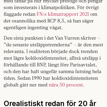
med tanke på hur mycket prestige och pengar
som investerats i klimatpolitiken. För övrigt
flaggade redan
FN:s klimatrapport 2021
om
det osannolika med RCP 8,5, så han säger
egentligen ingenting vågat.
Den sista punkten i det Van Vurren skriver –
”de senaste utsläppstrenderna” – är den mest
relevanta. I realiteten började dock trenden
mot lägre koldioxidintensitet, alltså utsläpp i
förhållande till BNP, långt före Parisavtalet,
och den har haft ungefär samma lutning hela
tiden. Sedan 1990 har koldioxidintensiteten
globalt gått ner med
nära 50 procent
.
Orealistiskt redan för 20 år