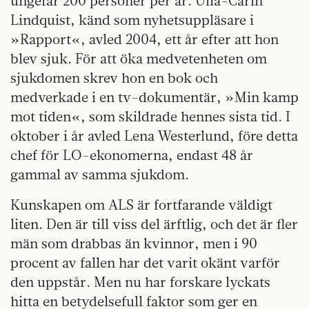
ungefär 200 personer per år. Ulla-Carin
Lindquist, känd som nyhetsuppläsare i
»Rapport«, avled 2004, ett år efter att hon
blev sjuk. För att öka medvetenheten om
sjukdomen skrev hon en bok och
medverkade i en tv-dokumentär, »Min kamp
mot tiden«, som skildrade hennes sista tid. I
oktober i år avled Lena Westerlund, före detta
chef för LO-ekonomerna, endast 48 år
gammal av samma sjukdom.
Kunskapen om ALS är fortfarande väldigt
liten. Den är till viss del ärftlig, och det är fler
män som drabbas än kvinnor, men i 90
procent av fallen har det varit okänt varför
den uppstår. Men nu har forskare lyckats
hitta en betydelsefull faktor som ger en