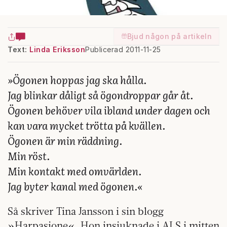
Bjud någon på artikeln
Text:
Linda Eriksson
Publicerad 2011-11-25
»Ögonen hoppas jag ska hålla.
Jag blinkar dåligt så ögondroppar går åt.
Ögonen behöver vila ibland under dagen och
kan vara mycket trötta på kvällen.
Ögonen är min räddning.
Min röst.
Min kontakt med omvärlden.
Jag byter kanal med ögonen.«
Så skriver Tina Jansson i sin blogg
»Harpasione«. Hon insjuknade i ALS i mitten