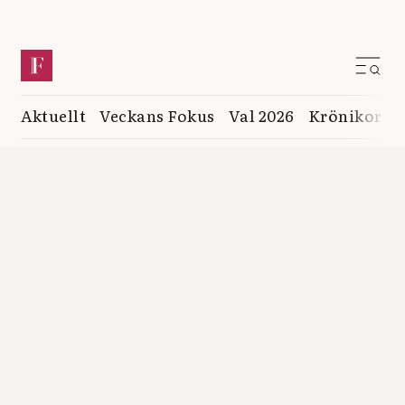
Aktuellt
Veckans Fokus
Val 2026
Krönikor
K