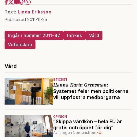
Text:
Linda Eriksson
Publicerad 2011-11-25
Ingår i nummer 2011-47
Inrikes
Vård
Vetenskap
Vård
STICKET
Hanna-Karin Grensman:
Systemet felar men politikerna
vill uppfostra medborgarna
OPINION
”Skippa vårdkön – hela EU är
gratis och öppet för dig”
Av: Jörgen Nordenström
•