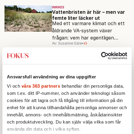
INRIKES
Vattenbristen är här – men var
femte liter läcker ut
Med ett varmare klimat och ett
åldrande VA-system växer
frågan: vem har egentligen
Av: Susanne Gäre
•
ansvar för Sveriges
vattenresurser?
INRIKES
OPINION
”Sverige behöver en grön ny
giv”
Socialdemokratin måste lära av
Ansvarsfull användning av dina uppgifter
sin historia och möta kriserna
med en framåtblickande
Vi och
våra 363 partners
behandlar din personliga data,
Av: Annie Ross
•
strukturpolitik för att göra
som t.ex. ditt IP-nummer, och använder teknologi såsom
Sverige långsiktigt hållbart,
cookies för att lagra och få tillgång till information på din
INRIKES
POLITIK
jämlikt och kriståligt.
Risk för politiskt sommarkaos i
enhet för att kunna tillhandahålla personliga annonser och
riksdagen
innehåll, annons- och innehållsmätning, åskådarinsikter
Valrörelsen tar över i kammaren
och produktutveckling. Du kan själv välja vilka som får
när långledigheten avbryts.
använda din data och i vilka syften.
Regeringen vill hinna fatta beslut