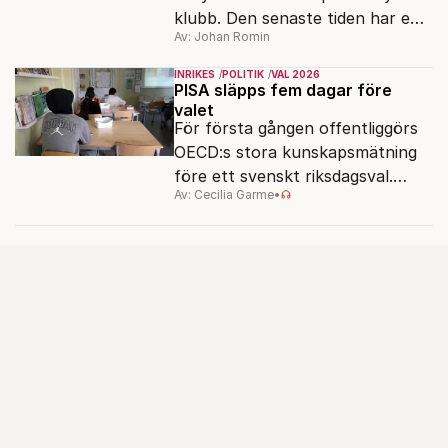
klubb. Den senaste tiden har en
Av: Johan Romin
rad svenska politiker bytt parti –
men varför, och vad skiljer
INRIKES
POLITIK
VAL 2026
partiernas interna kulturer åt?
PISA släpps fem dagar före
valet
För första gången offentliggörs
OECD:s stora kunskapsmätning
före ett svenskt riksdagsval.
Av: Cecilia Garme
•
Resultatet kan ge skolfrågan ny
kraft under valrörelsens sista
dagar.