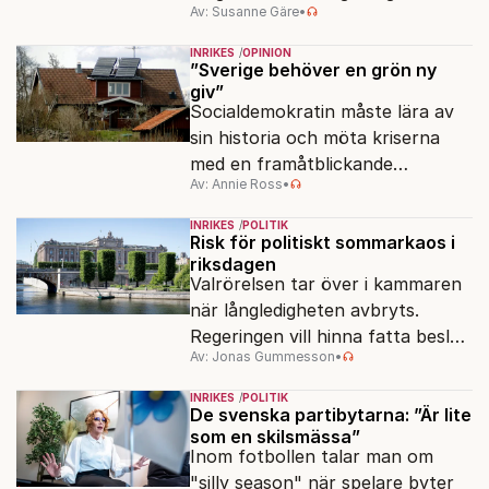
Av: Susanne Gäre
•
ansvar för Sveriges
vattenresurser?
INRIKES
OPINION
”Sverige behöver en grön ny
giv”
Socialdemokratin måste lära av
sin historia och möta kriserna
med en framåtblickande
Av: Annie Ross
•
strukturpolitik för att göra
Sverige långsiktigt hållbart,
INRIKES
POLITIK
jämlikt och kriståligt.
Risk för politiskt sommarkaos i
riksdagen
Valrörelsen tar över i kammaren
när långledigheten avbryts.
Regeringen vill hinna fatta beslut
Av: Jonas Gummesson
•
före valet – men oppositionen
ser sin chans att pressa
INRIKES
POLITIK
Tidösidan.
De svenska partibytarna: ”Är lite
som en skilsmässa”
Inom fotbollen talar man om
"silly season" när spelare byter