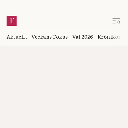
Aktuellt
Veckans Fokus
Val 2026
Krönikor
K