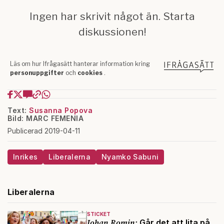
Text:
Susanna Popova
Bild: MARC FEMENIA
Publicerad 2019-04-11
Inrikes
Liberalerna
Nyamko Sabuni
Liberalerna
STICKET
Johan Romin:
Går det att lita på