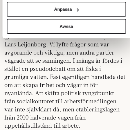
och annonserna till användarna, tillhandahålla funktioner
Hur har det gått på den punkten för Sverige
Anpassa
för sociala medier och analysera vår trafik. Vi
sedan dess?
vidarebefordrar även sådana identifierare och annan
information från din enhet till de sociala medier och
Avvisa
– Det går fortfarande inte så väldigt bra. FP
annons- och analysföretag som vi samarbetar med. Dessa
gjorde ett bra arbete med Mauricio Rojas och
kan i sin tur kombinera informationen med annan
Lars Leijonborg. Vi lyfte frågor som var
information som du har tillhandahållit eller som de har
avgörande och viktiga, men andra partier
samlat in när du har använt deras tjänster.
vägrade att se sanningen. I många år fördes i
Om du vill läsa mer om hur vi hanterar personuppgifter
stället en pseudodebatt om att fiska i
kan du göra det
här
.
grumliga vatten. Fast egentligen handlade det
om att skapa frihet och vägar in för
nyanlända. Att skifta politisk tyngdpunkt
från socialkontoret till arbetsförmedlingen
var inte självklart då, men etableringslagen
från 2010 halverade vägen från
uppehållstillstånd till arbete.