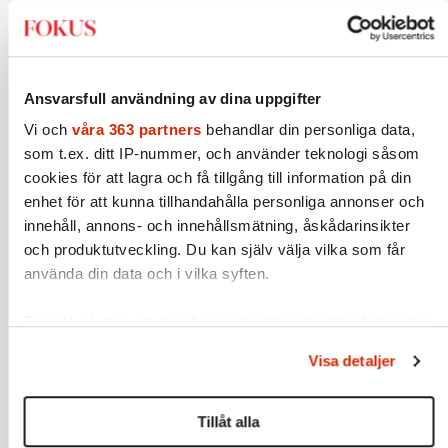
»varsomhelstare«?
– Det handlar om att resa i Sverige och tala
om de frågor som är viktiga för hela landet.
Ansvarsfull användning av dina uppgifter
Sjukvård kan inte bara hanteras ur ett
Vi och
våra 363 partners
behandlar din personliga data,
storstadsperspektiv. Internationellt
som t.ex. ditt IP-nummer, och använder teknologi såsom
samarbete är en liberal fråga, men
cookies för att lagra och få tillgång till information på din
nationalstaten kommer fortfarande att vara
enhet för att kunna tillhandahålla personliga annonser och
innehåll, annons- och innehållsmätning, åskådarinsikter
viktig. Vi har fokuserat på det internationella
och produktutveckling. Du kan själv välja vilka som får
och fnyst lite åt dem som har en lokal
använda din data och i vilka syften.
bundenhet. Men vi är fortfarande en nation,
och det är här vi bygger vår demokrati och
Ta reda på mer om hur dina personliga uppgifter behandlas
välfärd.
och ställ in dina preferenser i
detaljsektionen
. Du kan
Visa detaljer
ändra eller dra tillbaka ditt samtycke när som helst från
Du har sagt att du gick in i politiken inte för
cookie-förklaringen.
att du ville bli politiker, utan för att du hade
Tillåt alla
sett att integrationspolitiken inte fungerade.
Vi använder enhetsidentifierare för att anpassa innehållet