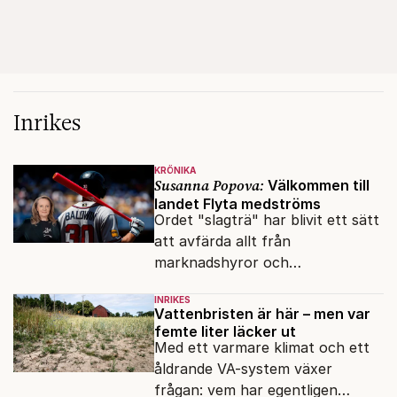
Inrikes
KRÖNIKA
Susanna Popova:
Välkommen till
landet Flyta medströms
Ordet "slagträ" har blivit ett sätt
att avfärda allt från
marknadshyror och
slöserikommissioner till frågor
INRIKES
om antisemitism.
Vattenbristen är här – men var
femte liter läcker ut
Med ett varmare klimat och ett
åldrande VA-system växer
frågan: vem har egentligen