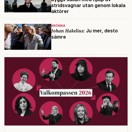
stridsvagnar utan genom lokala
aktörer
KRÖNIKA
Johan Hakelius:
Ju mer, desto
sämre