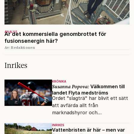
ANALYS
Är det kommersiella genombrottet för
fusionsenergin här?
Av: Redaktionen
Inrikes
KRÖNIKA
Susanna Popova:
Välkommen till
landet Flyta medströms
Ordet "slagträ" har blivit ett sätt
att avfärda allt från
marknadshyror och
slöserikommissioner till frågor
INRIKES
om antisemitism.
Vattenbristen är här – men var