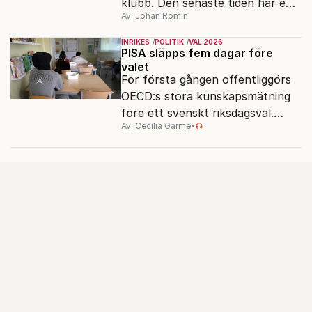
klubb. Den senaste tiden har en
Av: Johan Romin
rad svenska politiker bytt parti –
men varför, och vad skiljer
INRIKES
POLITIK
VAL 2026
partiernas interna kulturer åt?
PISA släpps fem dagar före
valet
För första gången offentliggörs
OECD:s stora kunskapsmätning
före ett svenskt riksdagsval.
Av: Cecilia Garme
•
Resultatet kan ge skolfrågan ny
kraft under valrörelsens sista
dagar.