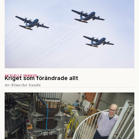
AKTUELLT
INRIKES
Kriget som förändrade allt
Av: Blanche Sande