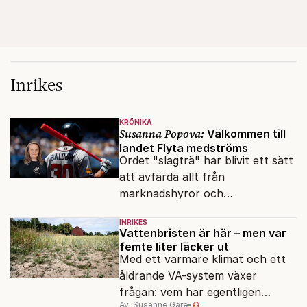
Inrikes
KRÖNIKA
Susanna Popova:
Välkommen till
landet Flyta medströms
Ordet "slagträ" har blivit ett sätt
att avfärda allt från
marknadshyror och
slöserikommissioner till frågor
INRIKES
om antisemitism.
Vattenbristen är här – men var
femte liter läcker ut
Med ett varmare klimat och ett
åldrande VA-system växer
frågan: vem har egentligen
Av: Susanne Gäre
•