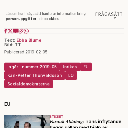
Text:
Ebba Blume
Bild: TT
Publicerad 2019-02-05
Ingår i nummer 2019-05
Inrikes
EU
Karl-Petter Thorwaldsson
LO
Socialdemokraterna
EU
STICKET
Farouk Aldabag:
Irans inflytande
byggs sällan med hjälp av