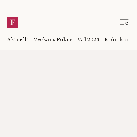
Aktuellt
Veckans Fokus
Val 2026
Krönikor
K