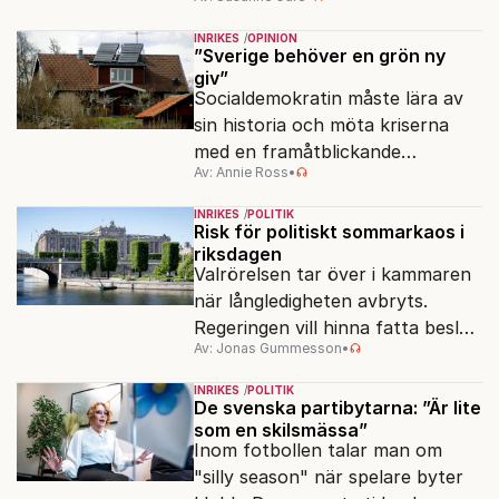
ansvar för Sveriges
vattenresurser?
INRIKES
OPINION
”Sverige behöver en grön ny
giv”
Socialdemokratin måste lära av
sin historia och möta kriserna
med en framåtblickande
Av: Annie Ross
•
strukturpolitik för att göra
Sverige långsiktigt hållbart,
INRIKES
POLITIK
jämlikt och kriståligt.
Risk för politiskt sommarkaos i
riksdagen
Valrörelsen tar över i kammaren
när långledigheten avbryts.
Regeringen vill hinna fatta beslut
Av: Jonas Gummesson
•
före valet – men oppositionen
ser sin chans att pressa
INRIKES
POLITIK
Tidösidan.
De svenska partibytarna: ”Är lite
som en skilsmässa”
Inom fotbollen talar man om
"silly season" när spelare byter