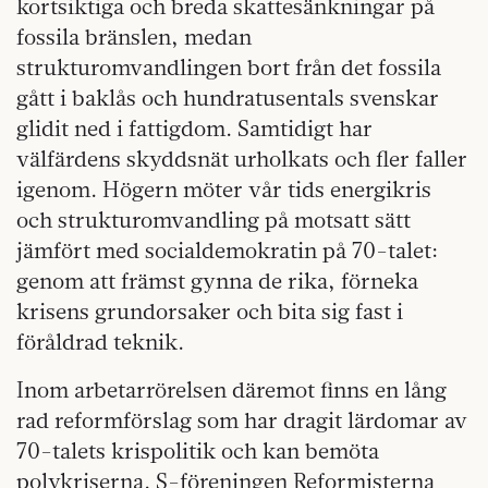
kortsiktiga och breda skattesänkningar på
fossila bränslen, medan
strukturomvandlingen bort från det fossila
gått i baklås och hundratusentals svenskar
glidit ned i fattigdom. Samtidigt har
välfärdens skyddsnät urholkats och fler faller
igenom. Högern möter vår tids energikris
och strukturomvandling på motsatt sätt
jämfört med socialdemokratin på 70-talet:
genom att främst gynna de rika, förneka
krisens grundorsaker och bita sig fast i
föråldrad teknik.
Inom arbetarrörelsen däremot finns en lång
rad reformförslag som har dragit lärdomar av
70-talets krispolitik och kan bemöta
polykriserna. S-föreningen Reformisterna