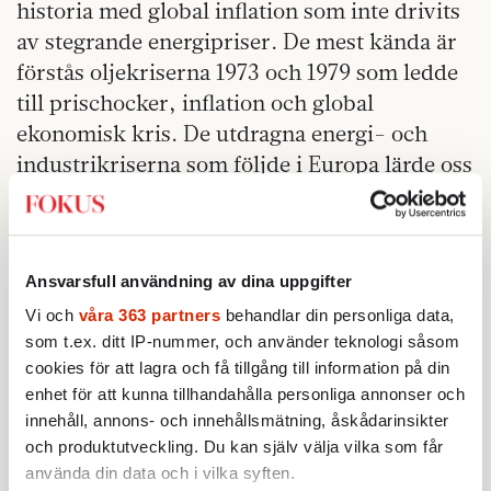
historia med global inflation som inte drivits
av stegrande energipriser. De mest kända är
förstås oljekriserna 1973 och 1979 som ledde
till prischocker, inflation och global
ekonomisk kris. De utdragna energi- och
industrikriserna som följde i Europa lärde oss
vad svåra prischocker i värsta fall leder till:
avindustrialisering, massarbetslöshet och
politiskt missnöje. Samtidigt lärde vi oss
Ansvarsfull användning av dina uppgifter
också hur de kan bemötas.
Vi och
våra 363 partners
behandlar din personliga data,
Historiskt har arbetarrörelsens svar på
som t.ex. ditt IP-nummer, och använder teknologi såsom
komplexa samhällskriser alltid varit
cookies för att lagra och få tillgång till information på din
framåtblickande och bejakande. Så var det
enhet för att kunna tillhandahålla personliga annonser och
innehåll, annons- och innehållsmätning, åskådarinsikter
under efterkrigstiden, när arbetarrörelsen
och produktutveckling. Du kan själv välja vilka som får
krokade arm med de stora industriföretagen
använda din data och i vilka syften.
och den moderna välfärdsstaten byggdes