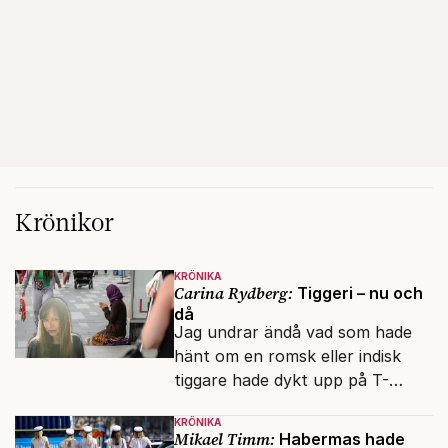
Krönikor
KRÖNIKA
Carina Rydberg:
Tiggeri – nu och
då
Jag undrar ändå vad som hade
hänt om en romsk eller indisk
tiggare hade dykt upp på T-
banan med en mobiltelefon, till
KRÖNIKA
vilken det hade gått bra att
Mikael Timm:
Habermas hade