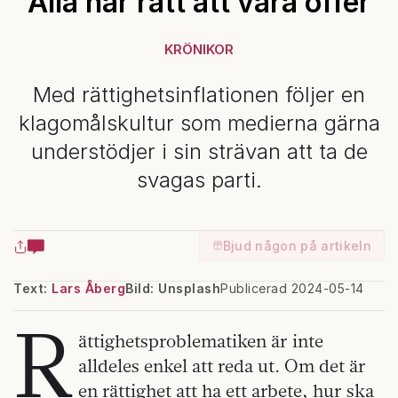
Alla har rätt att vara offer
KRÖNIKOR
Med rättighetsinflationen följer en
klagomålskultur som medierna gärna
understödjer i sin strävan att ta de
svagas parti.
Bjud någon på artikeln
Text:
Lars Åberg
Bild: Unsplash
Publicerad 2024-05-14
R
ättighetsproblematiken är inte
alldeles enkel att reda ut. Om det är
en rättighet att ha ett arbete, hur ska