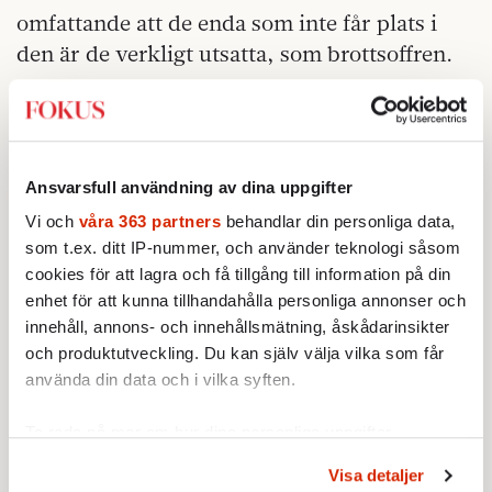
omfattande att de enda som inte får plats i
den är de verkligt utsatta, som brottsoffren.
Sverige har på många sätt blivit offer för sin
egen välvilja och tolerans när omvärldens
motsättningar flugits hit för att tas omhand i
Ansvarsfull användning av dina uppgifter
ett land där alla undervisas om vad de har
rätt till, men mera sällan om vad som
Vi och
våra 363 partners
behandlar din personliga data,
som t.ex. ditt IP-nummer, och använder teknologi såsom
förväntas av dem.
cookies för att lagra och få tillgång till information på din
enhet för att kunna tillhandahålla personliga annonser och
innehåll, annons- och innehållsmätning, åskådarinsikter
och produktutveckling. Du kan själv välja vilka som får
använda din data och i vilka syften.
Ta reda på mer om hur dina personliga uppgifter
behandlas och ställ in dina preferenser i
detaljsektionen
.
Visa detaljer
Du kan ändra eller dra tillbaka ditt samtycke när som