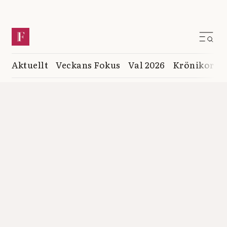
Aktuellt
Veckans Fokus
Val 2026
Krönikor
K