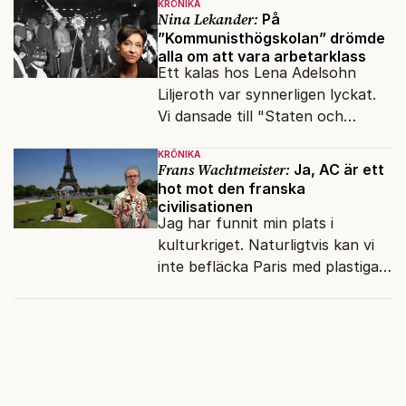
KRÖNIKA
upphovsrätt.
Nina Lekander:
På
”Kommunisthögskolan” drömde
alla om att vara arbetarklass
Ett kalas hos Lena Adelsohn
Liljeroth var synnerligen lyckat.
Vi dansade till "Staten och
kapitalet", Ebba Gröns version.
KRÖNIKA
Frans Wachtmeister:
Ja, AC är ett
hot mot den franska
civilisationen
Jag har funnit min plats i
kulturkriget. Naturligtvis kan vi
inte befläcka Paris med plastiga
klossar från Panasonic.