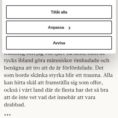
helst från cookie-förklaringen.
Tillåt alla
Vi använder enhetsidentifierare för att anpassa innehållet
och annonserna till användarna, tillhandahålla funktioner
Anpassa
för sociala medier och analysera vår trafik. Vi
vidarebefordrar även sådana identifierare och annan
information från din enhet till de sociala medier och
Avvisa
Rättigheter är bra, de är demokratiska
annons- och analysföretag som vi samarbetar med.
framsteg och jag vill själv ha dem, men de
Dessa kan i sin tur kombinera informationen med annan
tycks ibland göra människor ömhudade och
information som du har tillhandahållit eller som de har
benägna att tro att de är förfördelade. Det
samlat in när du har använt deras tjänster.
som borde skänka styrka blir ett trauma. Alla
Om du vill läsa mer om hur vi hanterar personuppgifter
kan du göra det
här
.
kan hitta skäl att framställa sig som offer,
också i vårt land där de flesta har det så bra
att de inte vet vad det innebär att vara
drabbad.
***