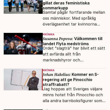
swisha.
gillat deras feministiska
sommarkupp
Samtal pågår fortfarande mellan
oss människor. Med språklig
överlägsenhet tar kvinnorna
över det offentliga rummet.
KRÖNIKA
Susanna Popova:
Välkommen till
landet Flyta medströms
Ordet "slagträ" har blivit ett sätt
att avfärda allt från
marknadshyror och
slöserikommissioner till frågor
KRÖNIKA
om antisemitism.
Johan Hakelius:
Kommer en S-
regering att ge Pinocchio
straffrabatt?
Jag hoppas att Sveriges väljare
minns hotet från Pinocchio och
alla andra barnboksfigurer som
snart befrias från hämmande