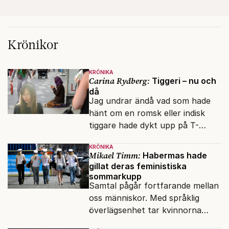
Krönikor
KRÖNIKA
Carina Rydberg:
Tiggeri – nu och
då
Jag undrar ändå vad som hade
hänt om en romsk eller indisk
tiggare hade dykt upp på T-
banan med en mobiltelefon, till
KRÖNIKA
vilken det hade gått bra att
Mikael Timm:
Habermas hade
swisha.
gillat deras feministiska
sommarkupp
Samtal pågår fortfarande mellan
oss människor. Med språklig
överlägsenhet tar kvinnorna
över det offentliga rummet.