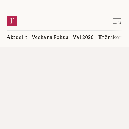
Aktuellt
Veckans Fokus
Val 2026
Krönikor
K