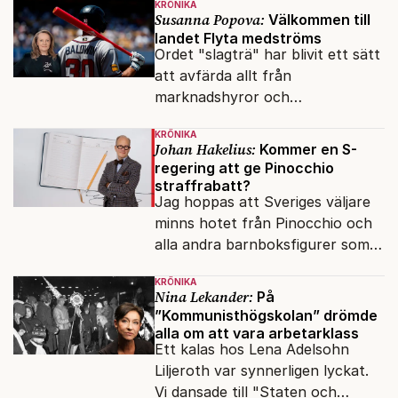
KRÖNIKA
Susanna Popova:
Välkommen till
landet Flyta medströms
Ordet "slagträ" har blivit ett sätt
att avfärda allt från
marknadshyror och
slöserikommissioner till frågor
KRÖNIKA
om antisemitism.
Johan Hakelius:
Kommer en S-
regering att ge Pinocchio
straffrabatt?
Jag hoppas att Sveriges väljare
minns hotet från Pinocchio och
alla andra barnboksfigurer som
snart befrias från hämmande
KRÖNIKA
upphovsrätt.
Nina Lekander:
På
”Kommunisthögskolan” drömde
alla om att vara arbetarklass
Ett kalas hos Lena Adelsohn
Liljeroth var synnerligen lyckat.
Vi dansade till "Staten och