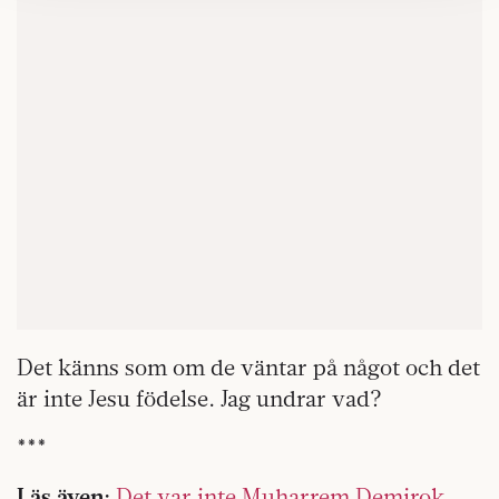
kan du göra det
här
.
Det känns som om de väntar på något och det
är inte Jesu födelse. Jag undrar vad?
***
Läs även:
Det var inte Muharrem Demirok