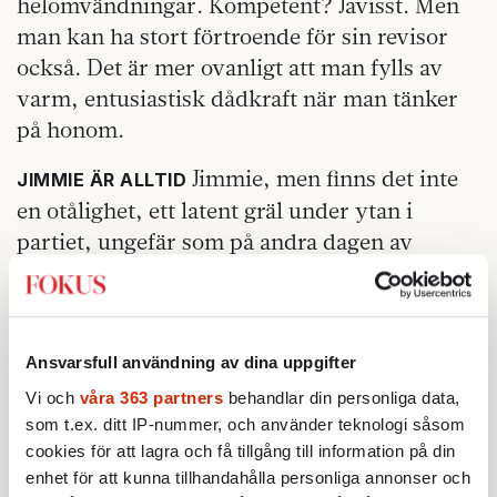
helomvändningar. Kompetent? Javisst. Men
man kan ha stort förtroende för sin revisor
också. Det är mer ovanligt att man fylls av
varm, entusiastisk dådkraft när man tänker
på honom.
Jimmie, men finns det inte
JIMMIE ÄR ALLTID
en otålighet, ett latent gräl under ytan i
partiet, ungefär som på andra dagen av
husvagnssemestern? Vart ska de egentligen
åka? Det här är ett parti som måste ta nästa
steg, men räkneverket i Åkessons stegräknare
har redan slagit om ett par gånger. Hur långt
Ansvarsfull användning av dina uppgifter
kan en grabb från Sölvesborg gå, utan att
Vi och
våra 363 partners
behandlar din personliga data,
förlora spänsten i steget?
som t.ex. ditt IP-nummer, och använder teknologi såsom
cookies för att lagra och få tillgång till information på din
Miljöpartiet slokar minst. Miljöpartisterna
enhet för att kunna tillhandahålla personliga annonser och