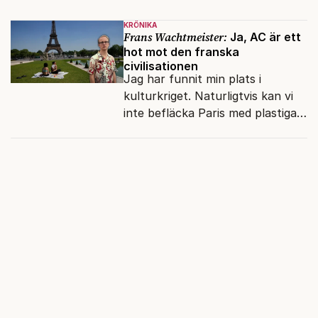
kapitalet", Ebba Gröns version.
KRÖNIKA
Frans Wachtmeister:
Ja, AC är ett
hot mot den franska
civilisationen
Jag har funnit min plats i
kulturkriget. Naturligtvis kan vi
inte befläcka Paris med plastiga
klossar från Panasonic.