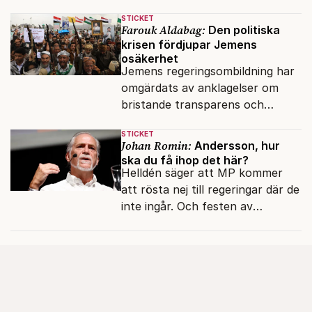
verkliga bytet som en målstyrd
STICKET
robot.
Farouk Aldabag:
Den politiska
krisen fördjupar Jemens
osäkerhet
Jemens regeringsombildning har
omgärdats av anklagelser om
bristande transparens och
oegentligheter kopplade till
STICKET
internationella biståndsmedel.
Johan Romin:
Andersson, hur
ska du få ihop det här?
Helldén säger att MP kommer
att rösta nej till regeringar där de
inte ingår. Och festen av
reformer och inflation ska
betalas med lån.