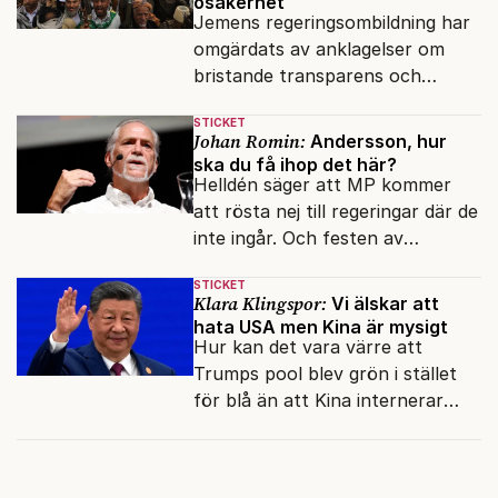
osäkerhet
Jemens regeringsombildning har
omgärdats av anklagelser om
bristande transparens och
oegentligheter kopplade till
STICKET
internationella biståndsmedel.
Johan Romin:
Andersson, hur
ska du få ihop det här?
Helldén säger att MP kommer
att rösta nej till regeringar där de
inte ingår. Och festen av
reformer och inflation ska
STICKET
betalas med lån.
Klara Klingspor:
Vi älskar att
hata USA men Kina är mysigt
Hur kan det vara värre att
Trumps pool blev grön i stället
för blå än att Kina internerar
minoritetsgruppen i
omskolningsläger?