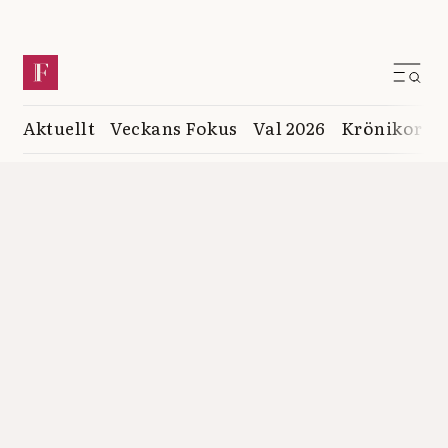
Aktuellt
Veckans Fokus
Val 2026
Krönikor
K