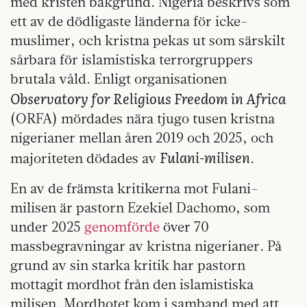
med kristen bakgrund. Nigeria beskrivs som
ett av de dödligaste länderna för icke-
muslimer, och kristna pekas ut som särskilt
sårbara för islamistiska terrorgruppers
brutala våld. Enligt organisationen
Observatory for Religious Freedom in Africa
(ORFA) mördades nära tjugo tusen kristna
nigerianer mellan åren 2019 och 2025, och
Fulani-milisen
majoriteten dödades av
.
En av de främsta kritikerna mot Fulani-
milisen är pastorn Ezekiel Dachomo, som
under 2025
genomförde
över 70
massbegravningar av kristna nigerianer. På
grund av sin starka kritik har pastorn
mottagit mordhot från den islamistiska
milisen. Mordhotet kom i samband med att