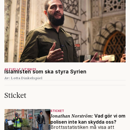
AKTUELLT
UTRIKES
Islamisten som ska styra Syrien
Av: Lotta Dinkelspiel
Sticket
STICKET
Jonathan Norström:
Vad gör vi om
polisen inte kan skydda oss?
Brottsstatistiken må visa att