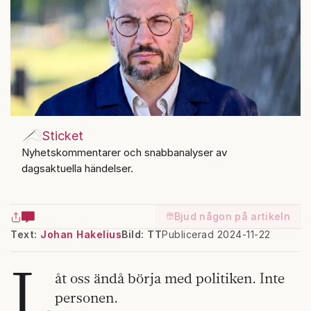
Sticket
Nyhetskommentarer och snabbanalyser av
dagsaktuella händelser.
Bjud någon på artikeln
Text:
Johan Hakelius
Bild: TT
Publicerad 2024-11-22
L
åt oss ändå börja med politiken. Inte
personen.