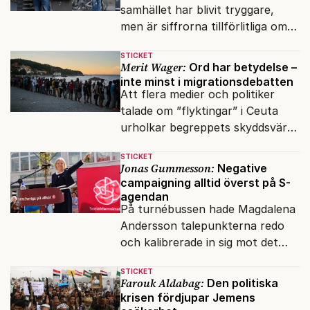
samhället har blivit tryggare,
men är siffrorna tillförlitliga om
många inte ser meningen i att
STICKET
anmäla brott?
Merit Wager:
Ord har betydelse –
inte minst i migrationsdebatten
Att flera medier och politiker
talade om ”flyktingar” i Ceuta
urholkar begreppets skyddsvärde
för dem som faktiskt flyr krig
STICKET
och förföljelse.
Jonas Gummesson:
Negative
campaigning alltid överst på S-
agendan
På turnébussen hade Magdalena
Andersson talepunkterna redo
och kalibrerade in sig mot det
verkliga bytet som en målstyrd
STICKET
robot.
Farouk Aldabag:
Den politiska
krisen fördjupar Jemens