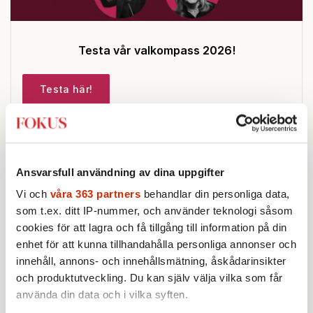
Testa vår valkompass 2026!
Testa här!
Ansvarsfull användning av dina uppgifter
Sticket
Vi och
våra 363 partners
behandlar din personliga data,
som t.ex. ditt IP-nummer, och använder teknologi såsom
STICKET
cookies för att lagra och få tillgång till information på din
Christoffer Jonsson:
Förföljelsen
enhet för att kunna tillhandahålla personliga annonser och
av kristna pågår i medieskugga
Nigerias regerings oförmåga att
innehåll, annons- och innehållsmätning, åskådarinsikter
hantera förföljelsen av landets
och produktutveckling. Du kan själv välja vilka som får
kristna fick amerikansk militär att
använda din data och i vilka syften.
genomfört flera luftattacker mot