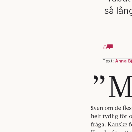
så lång
Text:
Anna B
”
även om de fles
helt tydlig för
fråga. Kanske fö