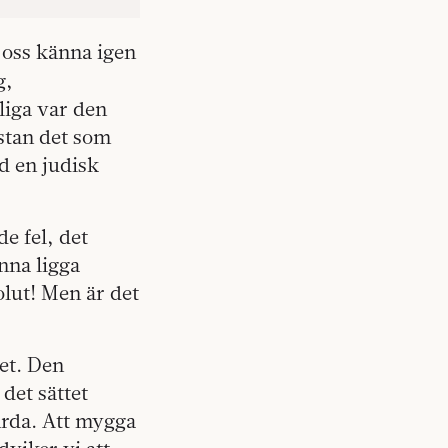
t oss känna igen
g,
liga var den
stan det som
ed en judisk
de fel, det
nna ligga
olut! Men är det
set. Den
 det sättet
värda. Att mygga