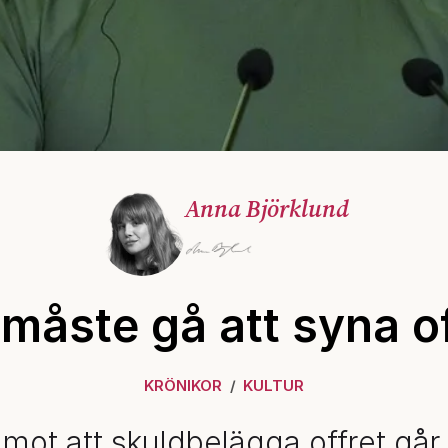
Anna Björklund
 måste gå att syna of
KRÖNIKOR
KULTUR
mot att skuldbelägga offret går