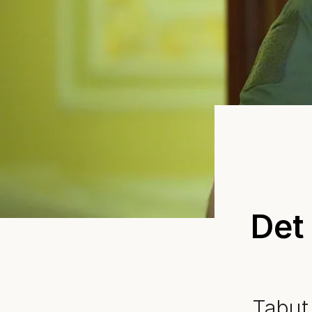
Det
Tabut 