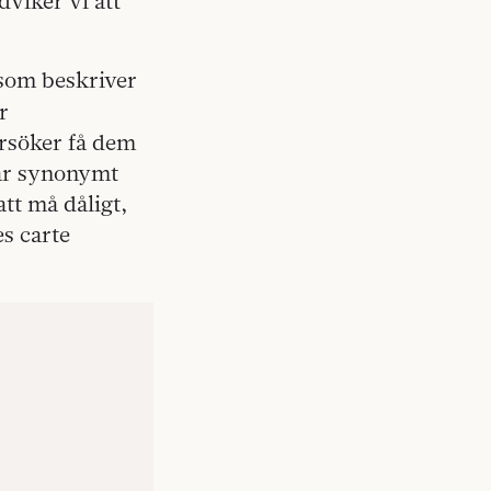
dviker vi att
som beskriver
r
örsöker få dem
r är synonymt
tt må dåligt,
s carte