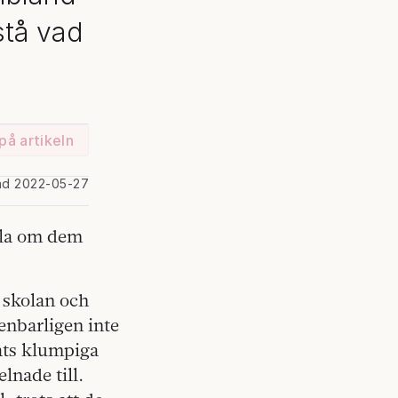
rstå vad
på artikeln
ad 2022-05-27
illa om dem
 skolan och
enbarligen inte
rats klumpiga
lnade till.