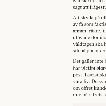
Kanske för att 
sagt att fråges
Att skylla på o
av få som faktis
annan, råare, t
utövade dominan
våldtagen ska h
stå på plakaten
Det gäller inte
victim bla
har
post-fascistisk
våra liv. De sv
om offret kunde
inte på offrets 