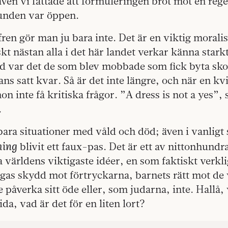
även vi fattade att formuleringen bröt mot en regel
tunden var öppen.
ffren gör man ju bara inte. Det är en viktig morali
kt nästan alla i det här landet verkar känna starkt
id var det de som blev mobbade som fick byta sko
s satt kvar. Så är det inte längre, och när en kvi
on inte få kritiska frågor. ”A dress is not a yes”
.
 bara situationer med våld och död; även i vanligt
ming
blivit ett faux-pas. Det är ett av nittonhundr
a världens viktigaste idéer, en som faktiskt verkl
agas skydd mot förtryckarna, barnets rätt mot de
 påverka sitt öde eller, som judarna, inte. Hallå, 
sida, vad är det för en liten lort?