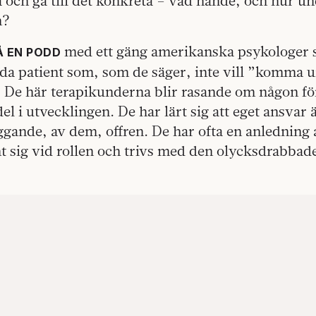
 och gå till det konkreta – vad hände, och hur un
n?
med ett gäng amerikanska psykologer 
Å EN PODD
da patient som, som de säger, inte vill ”komma u
. De här terapikunderna blir rasande om någon f
 del i utvecklingen. De har lärt sig att eget ansva
ande, av dem, offren. De har ofta en anledning a
 sig vid rollen och trivs med den olycksdrabbade