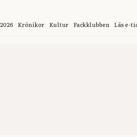
 2026
Krönikor
Kultur
Fackklubben
Läs e-t