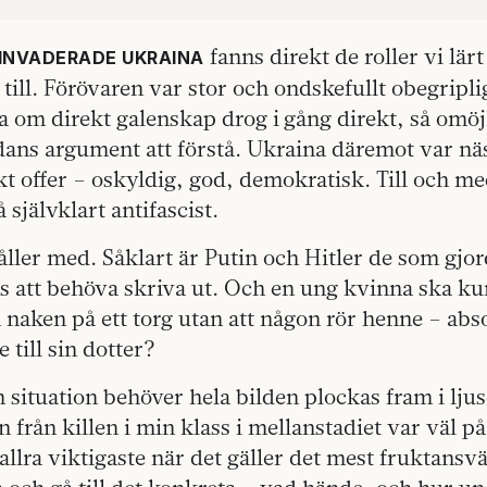
fanns direkt de roller vi lär
INVADERADE UKRAINA
 till. Förövaren var stor och ondskefullt obegripli
 om direkt galenskap drog i gång direkt, så omöj
dans argument att förstå. Ukraina däremot var nä
ekt offer – oskyldig, god, demokratisk. Till och m
å självklart antifascist.
håller med. Såklart är Putin och Hitler de som gjor
s att behöva skriva ut. Och en ung kvinna ska ku
naken på ett torg utan att någon rör henne – abs
e till sin dotter?
en situation behöver hela bilden plockas fram i lju
 från killen i min klass i mellanstadiet var väl på
allra viktigaste när det gäller det mest fruktans