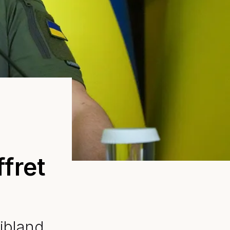
fret
 ibland