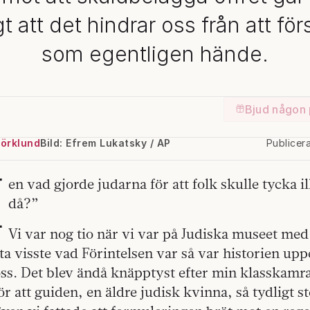
t att det hindrar oss från att fö
som egentligen hände.
Bjud någon 
jörklund
Bild: Efrem Lukatsky / AP
Publicer
M
en vad gjorde judarna för att folk skulle tycka 
då?”
Vi var nog tio när vi var på Judiska museet med
ta visste vad Förintelsen var så var historien upp
 oss. Det blev ändå knäpptyst efter min klasskam
r att guiden, en äldre judisk kvinna, så tydligt ste