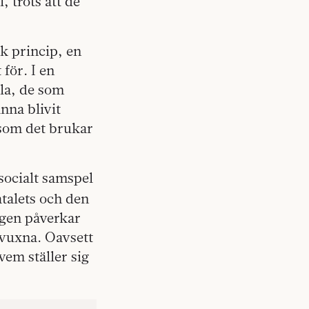
, trots att de
sk princip, en
 för. I en
la, de som
nna blivit
, som det brukar
 socialt samspel
atalets och den
igen påverkar
 vuxna. Oavsett
vem ställer sig