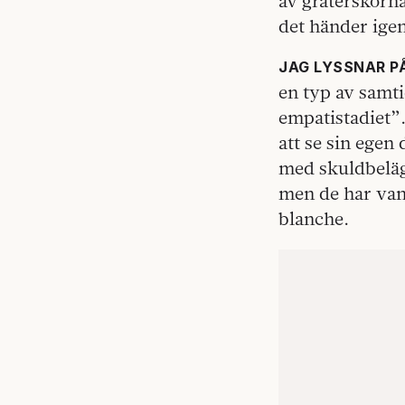
av gråterskorna
det händer ige
JAG LYSSNAR P
en typ av samti
empatistadiet”
att se sin egen
med skuldbelägg
men de har vant
blanche.