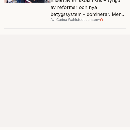
Bilden av en skola i kris – tyngd
av reformer och nya
betygssystem – dominerar. Men
Av: Carina Wahlstedt Janson
•
vem äger berättelsen om skolan?