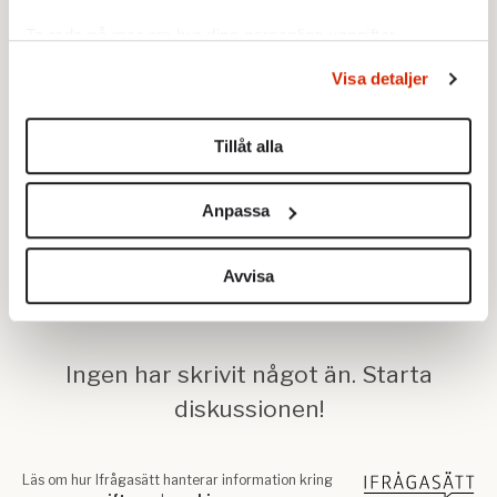
Ta reda på mer om hur dina personliga uppgifter
behandlas och ställ in dina preferenser i
detaljsektionen
.
Visa detaljer
Du kan ändra eller dra tillbaka ditt samtycke när som
helst från cookie-förklaringen.
Tillåt alla
Vi använder enhetsidentifierare för att anpassa innehållet
och annonserna till användarna, tillhandahålla funktioner
Anpassa
för sociala medier och analysera vår trafik. Vi
vidarebefordrar även sådana identifierare och annan
information från din enhet till de sociala medier och
Avvisa
annons- och analysföretag som vi samarbetar med.
Dessa kan i sin tur kombinera informationen med annan
information som du har tillhandahållit eller som de har
samlat in när du har använt deras tjänster.
Om du vill läsa mer om hur vi hanterar personuppgifter
kan du göra det
här
.