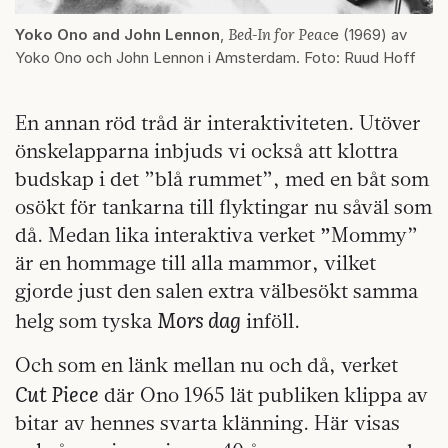
Bed-In for Peac
Yoko Ono and John Lennon
,
e (1969) av
Yoko Ono och John Lennon i Amsterdam. Foto: Ruud Hoff
En annan röd tråd är interaktiviteten. Utöver
önskelapparna inbjuds vi också att klottra
budskap i det ”blå rummet”, med en båt som
osökt för tankarna till flyktingar nu såväl som
då. Medan lika interaktiva verket
”
Mommy”
är en hommage till alla mammor, vilket
gjorde just den salen extra välbesökt samma
Mors dag
helg som tyska
inföll.
Och som en länk mellan nu och då, verket
Cut Piece
där Ono 1965 lät publiken klippa av
bitar av hennes svarta klänning. Här visas