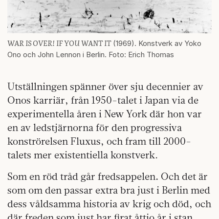
WAR IS OVER! IF YOU WANT IT
(1969). Konstverk av Yoko
Ono och John Lennon i Berlin. Foto: Erich Thomas
Utställningen
spänner över sju decennier av
Onos karriär, från 1950-talet i Japan
via de
experimentella åren i New York där hon var
en av ledstjärnorna för den progressiva
konströrelsen Fluxus, och fram till 2000-
talets mer existentiella konstverk.
Som en röd tråd går
fredsappelen
.
Och det är
som om den passar extra bra just i Berlin med
dess våldsamma historia av krig och död, och
där freden som just har firat åttio år i stan