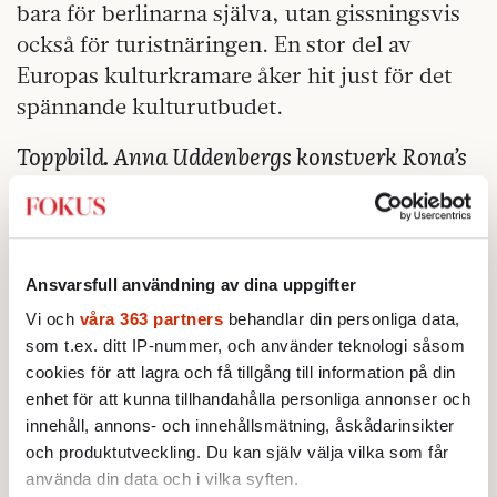
bara för berlinarna själva, utan gissningsvis
också för turistnäringen. En stor del av
Europas kulturkramare åker hit just för det
spännande kulturutbudet.
Toppbild. Anna Uddenbergs konstverk Rona’s
Revenge (2020) finns att se på Boros
Collection i Berlin. Foto: Boros Collection
***
Ansvarsfull användning av dina uppgifter
Läs även:
Det svarta Paris gör huvudstaden
Vi och
våra 363 partners
behandlar din personliga data,
som t.ex. ditt IP-nummer, och använder teknologi såsom
större och sannare
cookies för att lagra och få tillgång till information på din
Läs även:
Ernst Billgren får den mest seriöse
enhet för att kunna tillhandahålla personliga annonser och
innehåll, annons- och innehållsmätning, åskådarinsikter
konstvän att fnissa
och produktutveckling. Du kan själv välja vilka som får
använda din data och i vilka syften.