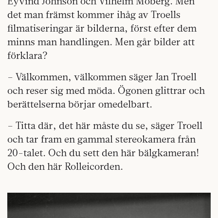
Eyvind Johnson och Vilhelm Moberg. Men
det man främst kommer ihåg av Troells
filmatiseringar är bilderna, först efter dem
minns man handlingen. Men går bilder att
förklara?
– Välkommen, välkommen säger Jan Troell
och reser sig med möda. Ögonen glittrar och
berättelserna börjar omedelbart.
– Titta där, det här måste du se, säger Troell
och tar fram en gammal stereokamera från
20-talet. Och du sett den här bälgkameran!
Och den här Rolleicorden.