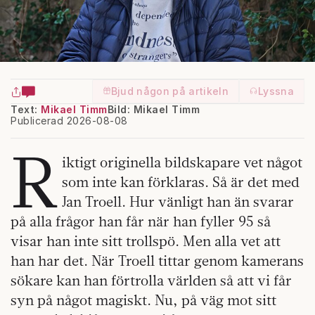
Bjud någon på artikeln
Lyssna
Text:
Mikael Timm
Bild: Mikael Timm
Publicerad 2026-08-08
R
iktigt originella bildskapare vet något
som inte kan förklaras. Så är det med
Jan Troell. Hur vänligt han än svarar
på alla frågor han får när han fyller 95 så
visar han inte sitt trollspö. Men alla vet att
han har det. När Troell tittar genom kamerans
sökare kan han förtrolla världen så att vi får
syn på något magiskt. Nu, på väg mot sitt