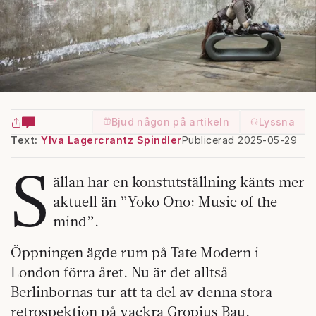
Bjud någon på artikeln
Lyssna
Text:
Ylva Lagercrantz Spindler
Publicerad 2025-05-29
S
ällan har en konstutställning känts mer
aktuell än ”Yoko Ono: Music of the
mind”.
Öppningen ägde rum på Tate Modern i
London förra året. Nu är det alltså
Berlinbornas tur att ta del av denna stora
retrospektion
på vackra Gropius Bau.