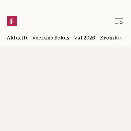
Aktuellt
Veckans Fokus
Val 2026
Krönikor
K