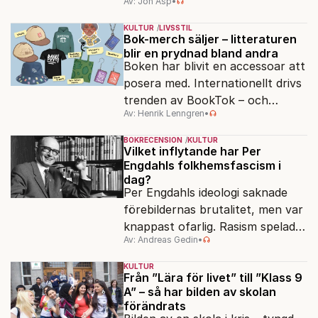
Av: Jon Asp
•
filmfestival – en plats där
Hollywoodglans möter
KULTUR
LIVSSTIL
egensinnighet.
Bok-merch säljer – litteraturen
blir en prydnad bland andra
Boken har blivit en accessoar att
posera med. Internationellt drivs
trenden av BookTok – och
Av: Henrik Lenngren
•
förlagen följer efter.
BOKRECENSION
KULTUR
Vilket inflytande har Per
Engdahls folkhemsfascism i
dag?
Per Engdahls ideologi saknade
förebildernas brutalitet, men var
knappast ofarlig. Rasism spelades
Av: Andreas Gedin
•
ned i förmån för "kultur". Känns
det igen?
KULTUR
Från ”Lära för livet” till ”Klass 9
A” – så har bilden av skolan
förändrats