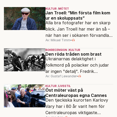
KULTUR
MÖTET
Jan Troell: ”Min första film kom
ur en skoluppsats”
Alla bra fotografer har en skarp
blick. Jan Troell har mer än så –
när han ser i sökaren förvandlas
Av: Mikael Timm
•
vardagen till underverk. Fyllda 95
gör han en ny film.
BOKRECENSION
KULTUR
Den röda tråden som brast
Ukrainarnas delaktighet i
folkmord på polacker och judar
är ingen "detalj". Fredrik
Av: Gustaf Lewander
•
Segerfeldts iver att skildra den
ryska imperialismen leder till en
KULTUR
LIVSSTIL
förenklad bild av historien.
Öst möter väst på
Centraleuropas egna Cannes
Den tjeckiska kurorten Karlovy
Vary har i 80 år varit hem för
Centraleuropas viktigaste