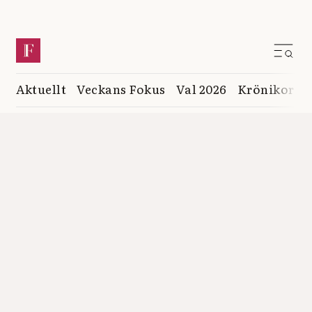
Aktuellt
Veckans Fokus
Val 2026
Krönikor
K