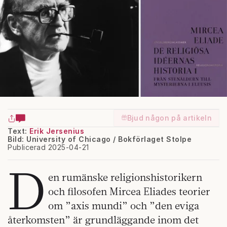
Bjud någon på artikeln
Text:
Erik Jersenius
Bild: University of Chicago / Bokförlaget Stolpe
Publicerad 2025-04-21
D
en rumänske religionshistorikern
och filosofen Mircea Eliades teorier
om ”axis mundi” och ”den eviga
återkomsten” är grundläggande inom det