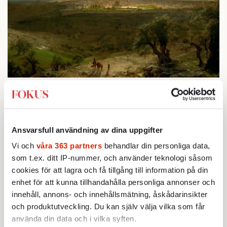
För judar, kristna och muslimer är Jerusalem en helig stad, en
”axis mundi” som förbinder det gudomliga och jordiska.
Målning av Frederic Edwin Church från 1870. Foto:
Wikimedia Commons
Ansvarsfull användning av dina uppgifter
Vi och
våra 363 partners
behandlar din personliga data,
För Eliade var det också skälet till den
som t.ex. ditt IP-nummer, och använder teknologi såsom
moderna människans existentiella ångest,
cookies för att lagra och få tillgång till information på din
hon saknar en relation till den transcendenta
enhet för att kunna tillhandahålla personliga annonser och
innehåll, annons- och innehållsmätning, åskådarinsikter
ordning som gav tidigare generationer
och produktutveckling. Du kan själv välja vilka som får
mening. Religionen lämnar oss inte heller,
använda din data och i vilka syften.
utan återkommer i sekulära ideologier, som i