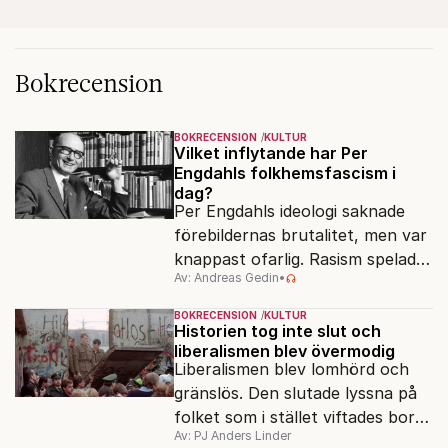
Bokrecension
BOKRECENSION
KULTUR
Vilket inflytande har Per
Engdahls folkhemsfascism i
dag?
Per Engdahls ideologi saknade
förebildernas brutalitet, men var
knappast ofarlig. Rasism spelades
Av: Andreas Gedin
•
ned i förmån för "kultur". Känns
det igen?
BOKRECENSION
KULTUR
Historien tog inte slut och
liberalismen blev övermodig
Liberalismen blev lomhörd och
gränslös. Den slutade lyssna på
folket som i stället viftades bort
Av: PJ Anders Linder
och misstänkliggjordes. Men kan