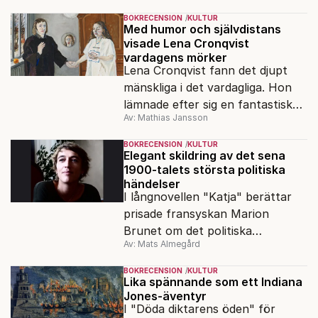
liberalismen komma tillbaka?
BOKRECENSION
KULTUR
Med humor och självdistans
visade Lena Cronqvist
vardagens mörker
Lena Cronqvist fann det djupt
mänskliga i det vardagliga. Hon
lämnade efter sig en fantastisk
Av: Mathias Jansson
bildskatt. En ny visuell biografi
visar oss hennes inre värld.
BOKRECENSION
KULTUR
Elegant skildring av det sena
1900-talets största politiska
händelser
I långnovellen "Katja" berättar
prisade fransyskan Marion
Brunet om det politiska
Av: Mats Almegård
förtrycket och frigörelsen i DDR.
BOKRECENSION
KULTUR
Lika spännande som ett Indiana
Jones-äventyr
I "Döda diktarens öden" för