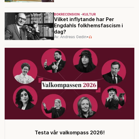
BOKRECENSION
KULTUR
Vilket inflytande har Per
Engdahls folkhemsfascism i
dag?
Av: Andreas Gedin
•
Testa vår valkompass 2026!