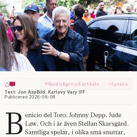
Bjud någon på artikeln
Lyssna
Text: Jon Asp
Bild: Karlovy Vary IFF
Publicerad 2026-08-06
B
enicio del Toro. Johnny Depp. Jude
Law. Och i år även Stellan Skarsgård.
Samtliga spelar, i olika små snuttar,