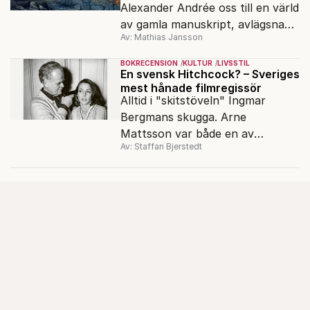
Alexander Andrée oss till en värld
av gamla manuskript, avlägsna
Av: Mathias Jansson
kloster och förkolnade
papyrusrullar.
BOKRECENSION
KULTUR
LIVSSTIL
En svensk Hitchcock? – Sveriges
mest hånade filmregissör
Alltid i "skitstöveln" Ingmar
Bergmans skugga. Arne
Mattsson var både en av
Av: Staffan Bjerstedt
Sveriges mest produktiva
filmregissörer och en av de mest
hånade.