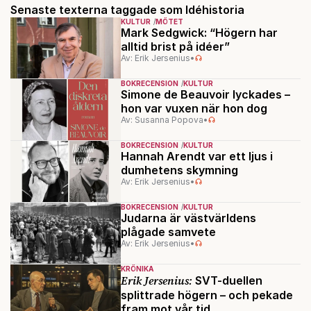
Senaste texterna taggade som Idéhistoria
KULTUR
MÖTET
Mark Sedgwick: “Högern har
alltid brist på idéer”
Av: Erik Jersenius
•
BOKRECENSION
KULTUR
Simone de Beauvoir lyckades –
hon var vuxen när hon dog
Av: Susanna Popova
•
BOKRECENSION
KULTUR
Hannah Arendt var ett ljus i
dumhetens skymning
Av: Erik Jersenius
•
BOKRECENSION
KULTUR
Judarna är västvärldens
plågade samvete
Av: Erik Jersenius
•
KRÖNIKA
Erik Jersenius:
SVT-duellen
splittrade högern – och pekade
fram mot vår tid