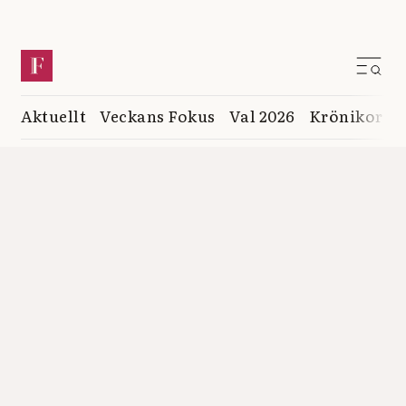
Aktuellt
Veckans Fokus
Val 2026
Krönikor
K