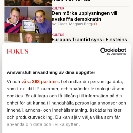
KULTUR
Den mörka upplysningen vill
avskaffa demokratin
Av: Claes-Magnus Berg
•
KULTUR
Europas framtid syns i Einsteins
vänliga ansikte
Av: Karin Stensdotter
•
BOKRECENSION
KULTUR
Immanuel Kant – den upplyste
rasisten?
Ansvarsfull användning av dina uppgifter
Av: Erik Jersenius
•
Vi och
våra 363 partners
behandlar din personliga data,
som t.ex. ditt IP-nummer, och använder teknologi såsom
Ladda fler
cookies för att lagra och få tillgång till information på din
enhet för att kunna tillhandahålla personliga annonser och
Mest lästa
innehåll, annons- och innehållsmätning, åskådarinsikter
och produktutveckling. Du kan själv välja vilka som får
använda din data och i vilka syften.