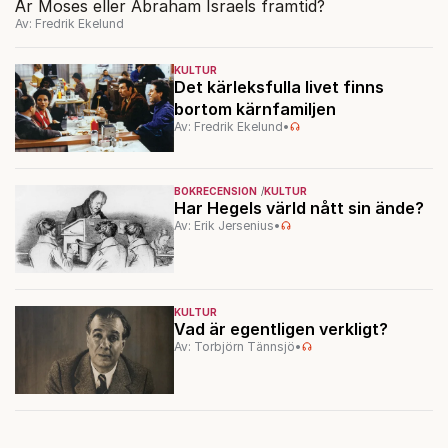
Är Moses eller Abraham Israels framtid?
Av: Fredrik Ekelund
KULTUR
Det kärleksfulla livet finns
bortom kärnfamiljen
Av: Fredrik Ekelund
•
BOKRECENSION
KULTUR
Har Hegels värld nått sin ände?
Av: Erik Jersenius
•
KULTUR
Vad är egentligen verkligt?
Av: Torbjörn Tännsjö
•