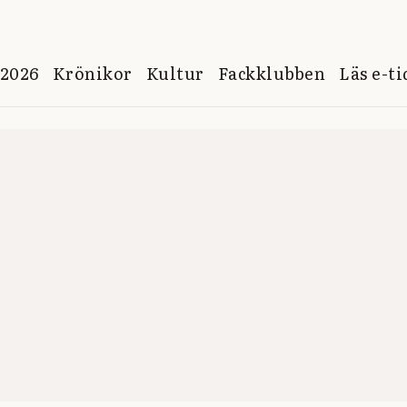
 2026
Krönikor
Kultur
Fackklubben
Läs e-t