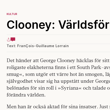
KULTUR
Clooney: Världsför
Text: FranÇois-Guillaume Lorrain
Det händer att George Clooney häcklas för sit
roligaste elakheterna finns i ett South Park-avsn
smug«, som utgör ett värre hot än smogen, läg
självgodhet visar sig ha uppstått under Georg
belönades för sin roll i »Syriana« och talade
förändra världen.
Men han är också aktad för sina insatser. Just