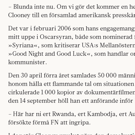
– Blunda inte nu. Om vi gör det kommer en hel
Clooney till en församlad amerikansk presskå
Det var i februari 2006 som hans engagemang
mitt uppe i Oscarsyran, både som nominerad f
»Syriana«, som kritiserar USA:s Mellanösternp
»Good Night and Good Luck«, som handlar o
kommunister.
Den 30 april förra året samlades 50 000 männi
honom hålla ett flammande tal om situationen
cirkulerade 1 000 kopior av dokumentärfilmen
den 14 september höll han ett anförande inför
– Här har ni ert Rwanda, ert Kambodja, ert A
försökte förmå FN att ingripa.