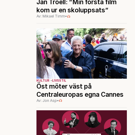
Jan Troell: ”Min första film
kom ur en skoluppsats”
Av: Mikael Timm
•
KULTUR
LIVSSTIL
Öst möter väst på
Centraleuropas egna Cannes
Av: Jon Asp
•