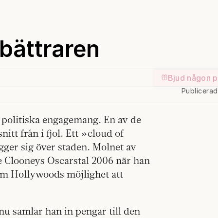
bättraren
Bjud någon p
Publicera
t politiska engagemang. En av de
itt från i fjol. Ett »cloud of
ger sig över staden. Molnet av
e Clooneys Oscarstal 2006 när han
 om Hollywoods möjlighet att
 nu samlar han in pengar till den