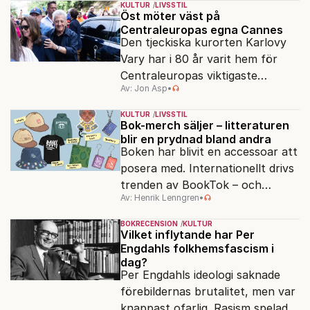
KULTUR
LIVSSTIL
förenklad bild av historien.
Öst möter väst på
Centraleuropas egna Cannes
Den tjeckiska kurorten Karlovy
Vary har i 80 år varit hem för
Centraleuropas viktigaste
Av: Jon Asp
•
filmfestival – en plats där
Hollywoodglans möter
KULTUR
LIVSSTIL
egensinnighet.
Bok-merch säljer – litteraturen
blir en prydnad bland andra
Boken har blivit en accessoar att
posera med. Internationellt drivs
trenden av BookTok – och
Av: Henrik Lenngren
•
förlagen följer efter.
BOKRECENSION
KULTUR
Vilket inflytande har Per
Engdahls folkhemsfascism i
dag?
Per Engdahls ideologi saknade
förebildernas brutalitet, men var
knappast ofarlig. Rasism spelades