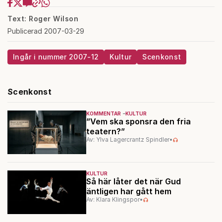
Text: Roger Wilson
Publicerad 2007-03-29
Ingår i nummer 2007-12
Kultur
Scenkonst
Scenkonst
KOMMENTAR
KULTUR
”Vem ska sponsra den fria
teatern?”
Av: Ylva Lagercrantz Spindler
•
KULTUR
Så här låter det när Gud
äntligen har gått hem
Av: Klara Klingspor
•