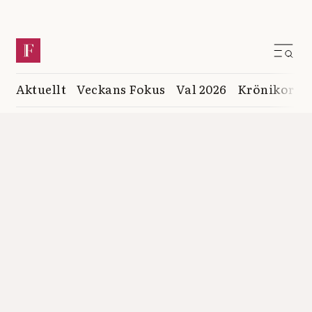
Aktuellt
Veckans Fokus
Val 2026
Krönikor
K