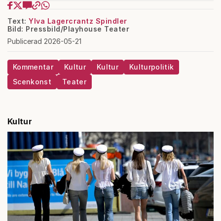
Text:
Ylva Lagercrantz Spindler
Bild: Pressbild/Playhouse Teater
Publicerad 2026-05-21
Kommentar
Kultur
Kultur
Kulturpolitik
Scenkonst
Teater
Kultur