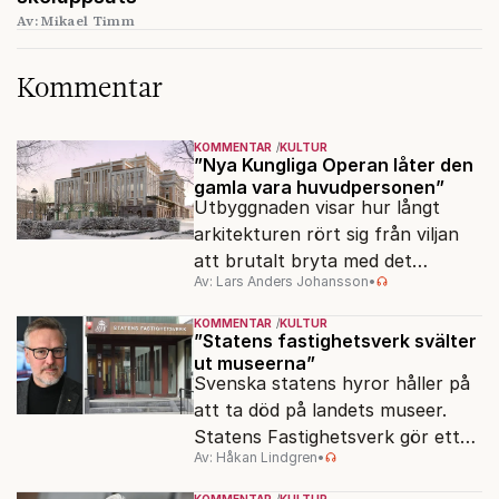
Av: Mikael Timm
Kommentar
KOMMENTAR
KULTUR
”Nya Kungliga Operan låter den
gamla vara huvudpersonen”
Utbyggnaden visar hur långt
arkitekturen rört sig från viljan
att brutalt bryta med det
Av: Lars Anders Johansson
•
förflutna. Men varför är man så
rädd för detaljer?
KOMMENTAR
KULTUR
”Statens fastighetsverk svälter
ut museerna”
Svenska statens hyror håller på
att ta död på landets museer.
Statens Fastighetsverk gör ett
Av: Håkan Lindgren
•
överskott på 800 miljoner kronor
samtidigt som samlingarna hotas.
KOMMENTAR
KULTUR