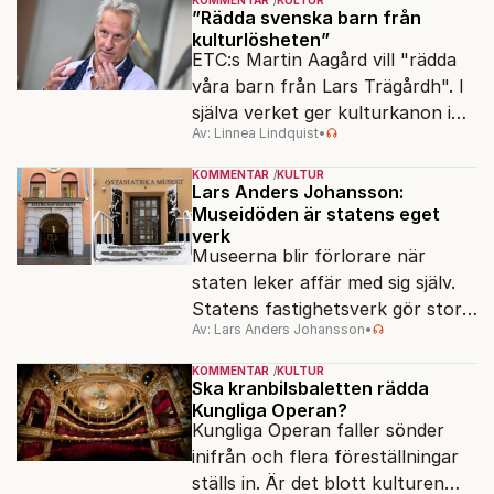
”Rädda svenska barn från
kulturlösheten”
ETC:s Martin Aagård vill "rädda
våra barn från Lars Trägårdh". I
själva verket ger kulturkanon i
Av: Linnea Lindquist
•
skolan alla samma tillgång till den
svenska kulturen.
KOMMENTAR
KULTUR
Lars Anders Johansson:
Museidöden är statens eget
verk
Museerna blir förlorare när
staten leker affär med sig själv.
Statens fastighetsverk gör stora
Av: Lars Anders Johansson
•
överskott – samtidigt som
museer hotas av nedläggning.
KOMMENTAR
KULTUR
Ska kranbilsbaletten rädda
Kungliga Operan?
Kungliga Operan faller sönder
inifrån och flera föreställningar
ställs in. Är det blott kulturen