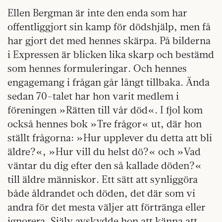
Ellen Bergman är inte den enda som har
offentliggjort sin kamp för dödshjälp, men få
har gjort det med hennes skärpa. På bilderna
i Expressen är blicken lika skarp och bestämd
som hennes formuleringar. Och hennes
engagemang i frågan går långt tillbaka. Ända
sedan 70-talet har hon varit medlem i
föreningen »Rätten till vår död«. I fjol kom
också hennes bok »Tre frågor« ut, där hon
ställt frågorna: »Hur upplever du detta att bli
äldre?«, »Hur vill du helst dö?« och »Vad
väntar du dig efter den så kallade döden?«
till äldre människor. Ett sätt att synliggöra
både åldrandet och döden, det där som vi
andra för det mesta väljer att förtränga eller
ignorera. Själv avskydde hon att känna att