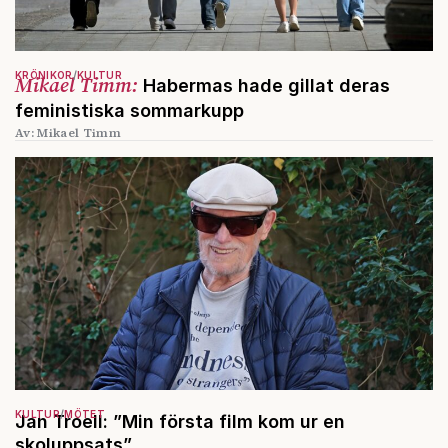
KRÖNIKOR
KULTUR
Mikael Timm:
Habermas hade gillat deras
feministiska sommarkupp
Av: Mikael Timm
KULTUR
MÖTET
Jan Troell: ”Min första film kom ur en
skoluppsats”