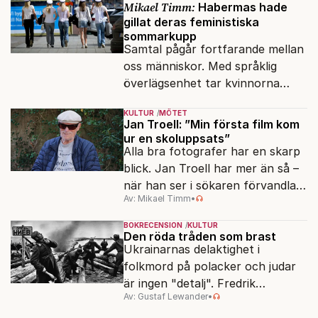
Mikael Timm:
Habermas hade
gillat deras feministiska
sommarkupp
Samtal pågår fortfarande mellan
oss människor. Med språklig
överlägsenhet tar kvinnorna
över det offentliga rummet.
KULTUR
MÖTET
Jan Troell: ”Min första film kom
ur en skoluppsats”
Alla bra fotografer har en skarp
blick. Jan Troell har mer än så –
när han ser i sökaren förvandlas
Av: Mikael Timm
•
vardagen till underverk. Fyllda 95
gör han en ny film.
BOKRECENSION
KULTUR
Den röda tråden som brast
Ukrainarnas delaktighet i
folkmord på polacker och judar
är ingen "detalj". Fredrik
Av: Gustaf Lewander
•
Segerfeldts iver att skildra den
ryska imperialismen leder till en