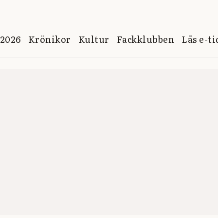
 2026
Krönikor
Kultur
Fackklubben
Läs e-t