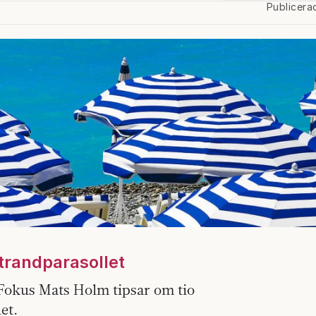
Publicera
strandparasollet
 Fokus Mats Holm tipsar om tio
et.