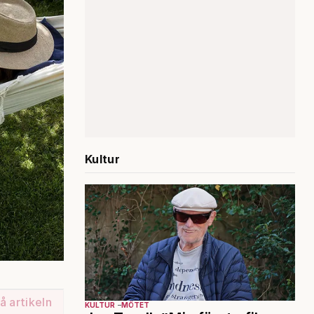
Kultur
å artikeln
KULTUR
MÖTET