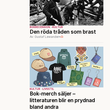
BOKRECENSION
KULTUR
Den röda tråden som brast
Av: Gustaf Lewander
•
KULTUR
LIVSSTIL
Bok-merch säljer –
litteraturen blir en prydnad
bland andra