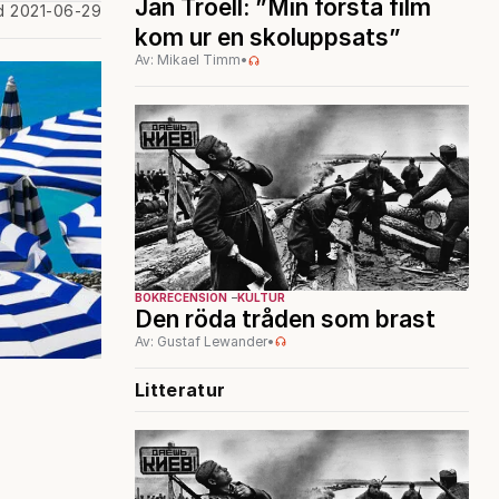
Jan Troell: ”Min första film
d 2021-06-29
kom ur en skoluppsats”
Av: Mikael Timm
•
BOKRECENSION
KULTUR
Den röda tråden som brast
Av: Gustaf Lewander
•
Litteratur