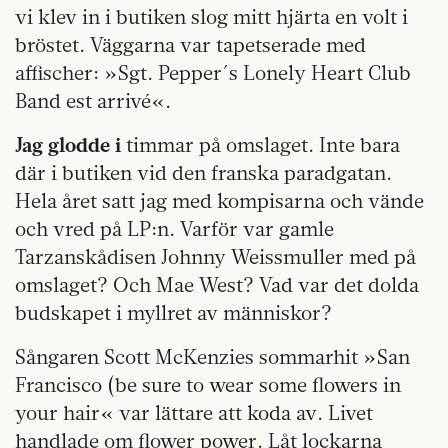
vi klev in i butiken slog mitt hjärta en volt i
bröstet. Väggarna var tapetserade med
affischer: »Sgt. Pepper´s Lonely Heart Club
Band est arrivé«.
Jag glodde i
timmar på omslaget. Inte bara
där i butiken vid den franska paradgatan.
Hela året satt jag med kompisarna och vände
och vred på LP:n. Varför var gamle
Tarzanskådisen Johnny Weissmuller med på
omslaget? Och Mae West? Vad var det dolda
budskapet i myllret av människor?
Sångaren Scott McKenzies sommarhit »San
Francisco (be sure to wear some flowers in
your hair« var lättare att koda av. Livet
handlade om flower power. Låt lockarna