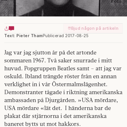
Bjud någon på artikeln
Text: Pieter Tham
Publicerad 2017-08-25
Jag var jag sjutton år på det artonde
sommaren 1967. Två saker snurrade i mitt
huvud. Popgruppen Beatles samt – att jag var
oskuld. Ibland trängde röster från en annan
verklighet in i vår Östermalmslägenhet.
Demonstranter tågade i riktning amerikanska
ambassaden på Djurgården. »USA mördare,
USA mördare «lät det. I händerna bar de
plakat där stjärnorna i det amerikanska
baneret bytts ut mot hakkors.