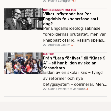
Av: Henrik Lenngren
•
förlagen följer efter.
BOKRECENSION
KULTUR
Vilket inflytande har Per
Engdahls folkhemsfascism i
dag?
Per Engdahls ideologi saknade
förebildernas brutalitet, men var
knappast ofarlig. Rasism spelades
Av: Andreas Gedin
•
ned i förmån för "kultur". Känns
det igen?
KULTUR
Från ”Lära för livet” till ”Klass 9
A” – så har bilden av skolan
förändrats
Bilden av en skola i kris – tyngd
av reformer och nya
betygssystem – dominerar. Men
Av: Carina Wahlstedt Janson
•
vem äger berättelsen om skolan?