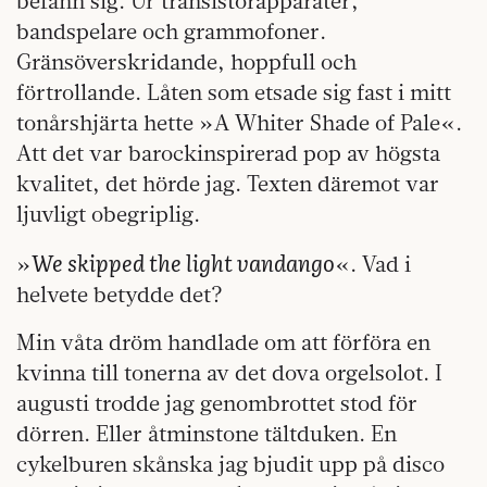
befann sig. Ur transistorapparater,
bandspelare och grammofoner.
Gränsöverskridande, hoppfull och
förtrollande. Låten som etsade sig fast i mitt
tonårshjärta hette »A Whiter Shade of Pale«.
Att det var barockinspirerad pop av högsta
kvalitet, det hörde jag. Texten däremot var
ljuvligt obegriplig.
We skipped the light vandango
»
«. Vad i
helvete betydde det?
Min våta dröm handlade om att förföra en
kvinna till tonerna av det dova orgelsolot. I
augusti trodde jag genombrottet stod för
dörren. Eller åtminstone tältduken. En
cykelburen skånska jag bjudit upp på disco