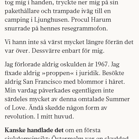
tog mig i handen, tryckte ner mig på sin
pakethållare och trampade iväg till en
camping i Ljunghusen. Procul Harum
snurrade på hennes resegrammofon.
Vi hann inte så värst mycket längre förrän det
var över. Dessvärre enbart för mig.
Jag förlorade aldrig oskulden år 1967. Jag
fixade aldrig »proppen« i juridik. Besökte
aldrig San Francisco med blommor i håret.
Min vardag påverkades egentligen inte
särdeles mycket av denna omtalade Summer
of Love. Ändå skedde någon form av
revolution. I mitt huvud.
Kanske handlade det
om en första
sjukdomsinsikt: Östermalm var en skyddad