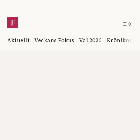
Aktuellt
Veckans Fokus
Val 2026
Krönikor
K