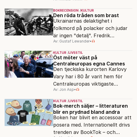
vardagen till underverk. Fyllda 95
gör han en ny film.
BOKRECENSION
KULTUR
Den röda tråden som brast
Ukrainarnas delaktighet i
folkmord på polacker och judar
är ingen "detalj". Fredrik
Av: Gustaf Lewander
•
Segerfeldts iver att skildra den
ryska imperialismen leder till en
KULTUR
LIVSSTIL
förenklad bild av historien.
Öst möter väst på
Centraleuropas egna Cannes
Den tjeckiska kurorten Karlovy
Vary har i 80 år varit hem för
Centraleuropas viktigaste
Av: Jon Asp
•
filmfestival – en plats där
Hollywoodglans möter
KULTUR
LIVSSTIL
egensinnighet.
Bok-merch säljer – litteraturen
blir en prydnad bland andra
Boken har blivit en accessoar att
posera med. Internationellt drivs
trenden av BookTok – och