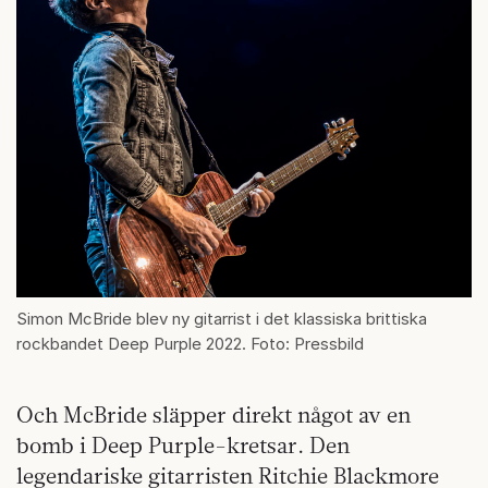
Simon McBride blev ny gitarrist i det klassiska brittiska
rockbandet Deep Purple 2022. Foto: Pressbild
Och McBride släpper direkt något av en
bomb i Deep Purple-kretsar. Den
legendariske gitarristen Ritchie Blackmore