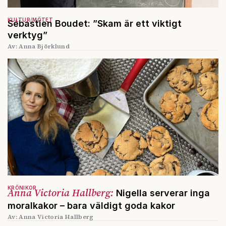
KULTUR
MÖTET
Sébastien Boudet: ”Skam är ett viktigt
verktyg”
Av: Anna Björklund
KRÖNIKOR
Anna Victoria Hallberg:
Nigella serverar inga
moralkakor – bara väldigt goda kakor
Av: Anna Victoria Hallberg