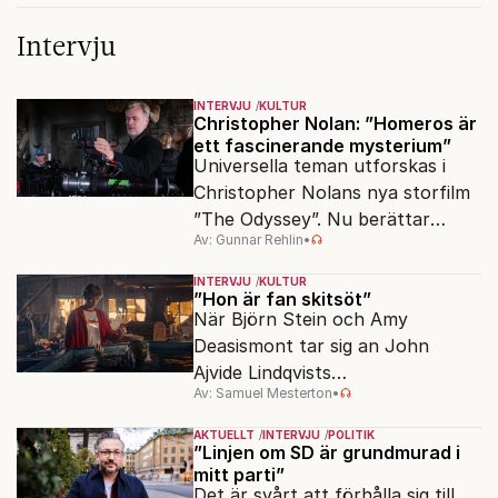
Intervju
INTERVJU
KULTUR
Christopher Nolan: ”Homeros är
ett fascinerande mysterium”
Universella teman utforskas i
Christopher Nolans nya storfilm
”The Odyssey”. Nu berättar
Av: Gunnar Rehlin
•
stjärnregissören om
fascinationen för Homeros
INTERVJU
KULTUR
klassiska epos.
”Hon är fan skitsöt”
När Björn Stein och Amy
Deasismont tar sig an John
Ajvide Lindqvists
Av: Samuel Mesterton
•
sjöjungfruhistoria ”Sommaren
1985” korsas Saltkråkan med
AKTUELLT
INTERVJU
POLITIK
Stephen King.
”Linjen om SD är grundmurad i
mitt parti”
Det är svårt att förhålla sig till