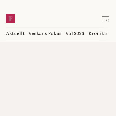
Aktuellt
Veckans Fokus
Val 2026
Krönikor
K