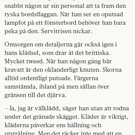
snabbt någon ur sin personal att ta fram den
kan du göra det
här
.
tyska bordsflaggan. När han ser en oputsad
lampfot på ett fönsterbord behöver han bara
peka på den. Servitrisen nickar.
Omsorgen om detaljerna går också igen i
hans klädsel, som drar åt det brittiska.
Mycket tweed. När han någon gång bär
kravatt är den oklanderligt knuten. Skorna
alltid ordentligt putsade. Färgerna
samstämda, ibland på men sällan över
gränsen till det djärva.
– Ja, jag är välklädd, säger han utan att rodna
under det grånade skägget. Kläder är viktigt,
kläderna påverkar ens hållning och
utstrålning. Men det räcker inte med att en