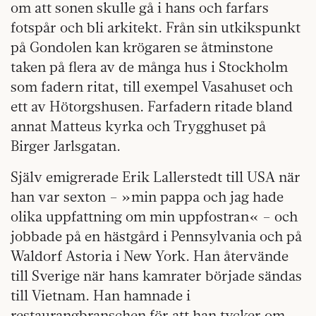
om att sonen skulle gå i hans och farfars
fotspår och bli arkitekt. Från sin utkikspunkt
på Gondolen kan krögaren se åtminstone
taken på flera av de många hus i Stockholm
som fadern ritat, till exempel Vasahuset och
ett av Hötorgshusen. Farfadern ritade bland
annat Matteus kyrka och Trygghuset på
Birger Jarlsgatan.
Själv emigrerade Erik Lallerstedt till USA när
han var sexton – »min pappa och jag hade
olika uppfattning om min uppfostran« – och
jobbade på en hästgård i Pennsylvania och på
Waldorf Astoria i New York. Han återvände
till Sverige när hans kamrater började sändas
till Vietnam. Han hamnade i
restaurangbranschen för att han tycker om