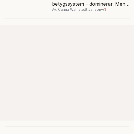
betygssystem – dominerar. Men
Av: Carina Wahlstedt Janson
•
vem äger berättelsen om skolan?