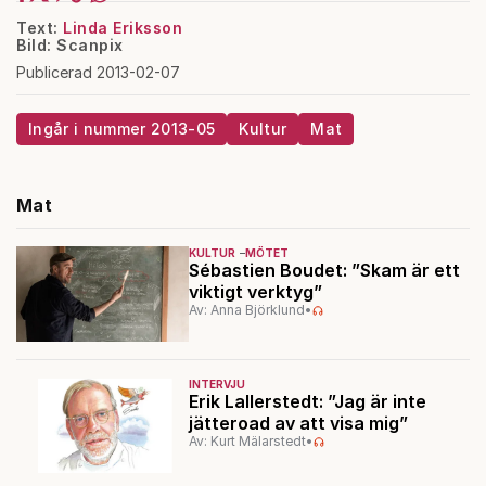
Text:
Linda Eriksson
Bild: Scanpix
Publicerad 2013-02-07
Ingår i nummer 2013-05
Kultur
Mat
Mat
KULTUR
MÖTET
Sébastien Boudet: ”Skam är ett
viktigt verktyg”
Av: Anna Björklund
•
INTERVJU
Erik Lallerstedt: ”Jag är inte
jätteroad av att visa mig”
Av: Kurt Mälarstedt
•