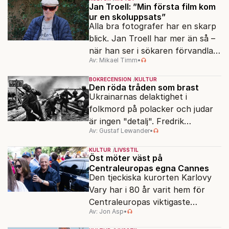
Jan Troell: ”Min första film kom
ur en skoluppsats”
Alla bra fotografer har en skarp
blick. Jan Troell har mer än så –
när han ser i sökaren förvandlas
Av: Mikael Timm
•
vardagen till underverk. Fyllda 95
gör han en ny film.
BOKRECENSION
KULTUR
Den röda tråden som brast
Ukrainarnas delaktighet i
folkmord på polacker och judar
är ingen "detalj". Fredrik
Av: Gustaf Lewander
•
Segerfeldts iver att skildra den
ryska imperialismen leder till en
KULTUR
LIVSSTIL
förenklad bild av historien.
Öst möter väst på
Centraleuropas egna Cannes
Den tjeckiska kurorten Karlovy
Vary har i 80 år varit hem för
Centraleuropas viktigaste
Av: Jon Asp
•
filmfestival – en plats där
Hollywoodglans möter