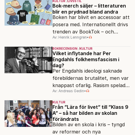
KULTUR
LIVSSTIL
egensinnighet.
Bok-merch säljer – litteraturen
blir en prydnad bland andra
Boken har blivit en accessoar att
posera med. Internationellt drivs
trenden av BookTok – och
Av: Henrik Lenngren
•
förlagen följer efter.
BOKRECENSION
KULTUR
Vilket inflytande har Per
Engdahls folkhemsfascism i
dag?
Per Engdahls ideologi saknade
förebildernas brutalitet, men var
knappast ofarlig. Rasism spelades
Av: Andreas Gedin
•
ned i förmån för "kultur". Känns
det igen?
KULTUR
Från ”Lära för livet” till ”Klass 9
A” – så har bilden av skolan
förändrats
Bilden av en skola i kris – tyngd
av reformer och nya