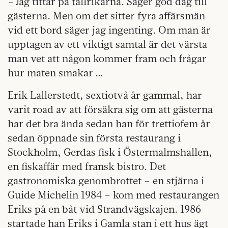
– Jag tittar på tallrikarna. Säger god dag till
gästerna. Men om det sitter fyra affärsmän
vid ett bord säger jag ingenting. Om man är
upptagen av ett viktigt samtal är det värsta
man vet att någon kommer fram och frågar
hur maten smakar …
Erik Lallerstedt, sextiotvå år gammal, har
varit road av att försäkra sig om att gästerna
har det bra ända sedan han för trettiofem år
sedan öppnade sin första restaurang i
Stockholm, Gerdas fisk i Östermalmshallen,
en fiskaffär med fransk bistro. Det
gastronomiska genombrottet – en stjärna i
Guide Michelin 1984 – kom med restaurangen
Eriks på en båt vid Strandvägskajen. 1986
startade han Eriks i Gamla stan i ett hus ägt