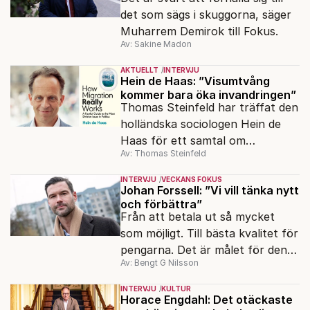
det som sägs i skuggorna, säger
Muharrem Demirok till Fokus.
Av: Sakine Madon
AKTUELLT
INTERVJU
Hein de Haas: ”Visumtvång
kommer bara öka invandringen”
Thomas Steinfeld har träffat den
holländska sociologen Hein de
Haas för ett samtal om
Av: Thomas Steinfeld
migrationens myter.
INTERVJU
VECKANS FOKUS
Johan Forssell: ”Vi vill tänka nytt
och förbättra”
Från att betala ut så mycket
som möjligt. Till bästa kvalitet för
pengarna. Det är målet för den
Av: Bengt G Nilsson
nya biståndspolitiken, enligt
biståndsminister Johan Forssell
INTERVJU
KULTUR
(M).
Horace Engdahl: Det otäckaste