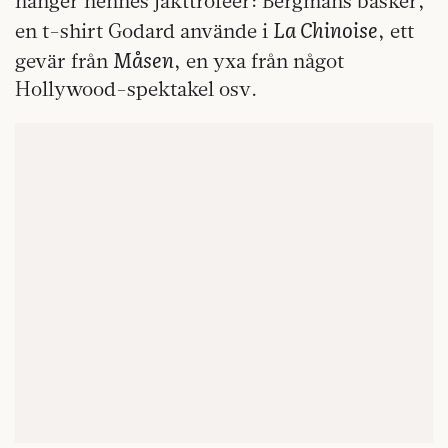
hänger hennes jakttroféer: Bergmans basker,
La Chinoise
en t-shirt Godard använde i
, ett
Måsen
gevär från
, en yxa från något
Hollywood-spektakel osv.