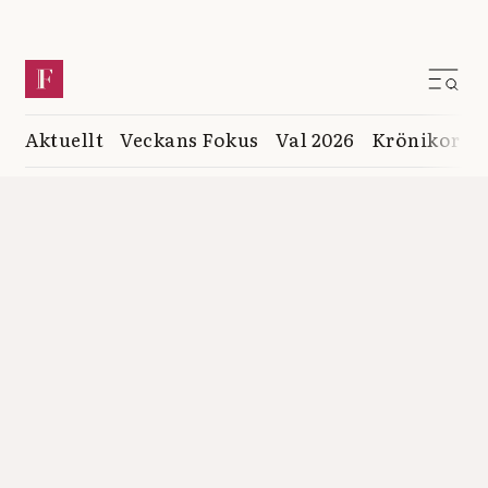
Aktuellt
Veckans Fokus
Val 2026
Krönikor
K