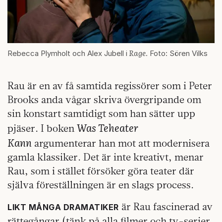
Rage
Rebecca Plymholt och Alex Jubell i
. Foto: Sören Vilks
Rau är en av få samtida regissörer som i Peter
Brooks anda vågar skriva övergripande om
sin konstart samtidigt som han sätter upp
Was Teheater
pjäser. I boken
Kann
argumenterar han mot att modernisera
gamla klassiker. Det är inte kreativt, menar
Rau, som i stället försöker göra teater där
själva föreställningen är en slags process.
är Rau fascinerad av
LIKT MÅNGA DRAMATIKER
rättegångar (tänk på alla filmer och tv-serier