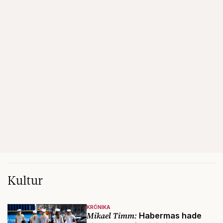
Kultur
KRÖNIKA
Mikael Timm:
Habermas hade