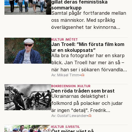
gillat deras feministiska
sommarkupp
Samtal pågår fortfarande mellan
oss människor. Med språklig
överlägsenhet tar kvinnorna
över det offentliga rummet.
KULTUR
MÖTET
Jan Troell: ”Min första film kom
ur en skoluppsats”
Alla bra fotografer har en skarp
blick. Jan Troell har mer än så –
när han ser i sökaren förvandlas
Av: Mikael Timm
•
vardagen till underverk. Fyllda 95
gör han en ny film.
BOKRECENSION
KULTUR
Den röda tråden som brast
Ukrainarnas delaktighet i
folkmord på polacker och judar
är ingen "detalj". Fredrik
Av: Gustaf Lewander
•
Segerfeldts iver att skildra den
ryska imperialismen leder till en
KULTUR
LIVSSTIL
förenklad bild av historien.
Öst möter väst på