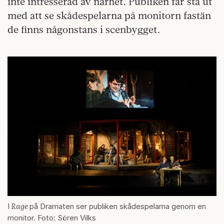
inte intresserad av närhet. Publiken får stå ut
med att se skådespelarna på monitorn fastän
de finns någonstans i scenbygget.
Rage
I
på Dramaten ser publiken skådespelarna genom en
monitor. Foto: Sören Vilks