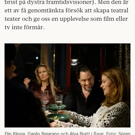
brist på dystra framtidsvisioner). Men den är
ett av få genomtänkta försök att skapa teatral
teater och ge oss en upplevelse som film eller
tv inte förmår.
Rage
Elin Klinga, Danilo Bejarano och Alva Bratt i
. Foto: Sören