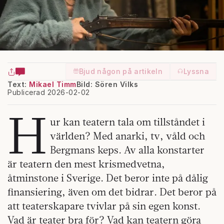
Bjud någon på artikeln
Lyssna
Text:
Mikael Timm
Bild: Sören Vilks
Publicerad 2026-02-02
H
ur kan teatern tala om tillståndet i
världen? Med anarki, tv, våld och
Bergmans keps. Av alla konstarter
är teatern den mest krismedvetna,
åtminstone i Sverige. Det beror inte på dålig
finansiering, även om det bidrar. Det beror på
att teaterskapare tvivlar på sin egen konst.
Vad är teater bra för? Vad kan teatern göra