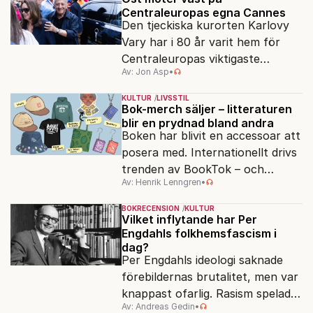
Centraleuropas egna Cannes
Den tjeckiska kurorten Karlovy
Vary har i 80 år varit hem för
Centraleuropas viktigaste
Av: Jon Asp
•
filmfestival – en plats där
Hollywoodglans möter
KULTUR
LIVSSTIL
egensinnighet.
Bok-merch säljer – litteraturen
blir en prydnad bland andra
Boken har blivit en accessoar att
posera med. Internationellt drivs
trenden av BookTok – och
Av: Henrik Lenngren
•
förlagen följer efter.
BOKRECENSION
KULTUR
Vilket inflytande har Per
Engdahls folkhemsfascism i
dag?
Per Engdahls ideologi saknade
förebildernas brutalitet, men var
knappast ofarlig. Rasism spelades
Av: Andreas Gedin
•
ned i förmån för "kultur". Känns