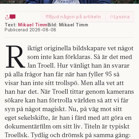
Bjud någon på artikeln
Lyssna
Text:
Mikael Timm
Bild: Mikael Timm
Publicerad 2026-08-08
R
iktigt originella bildskapare vet något
som inte kan förklaras. Så är det med
Jan Troell. Hur vänligt han än svarar
på alla frågor han får när han fyller 95 så
visar han inte sitt trollspö. Men alla vet att
han har det. När Troell tittar genom kamerans
sökare kan han förtrolla världen så att vi får
syn på något magiskt. Nu, på väg mot sitt
eget sekelskifte, är han i färd med att göra en
dokumentärfilm om sitt liv. Titeln är typiskt
Troellsk. Tydlig och drömsk på samma gång: