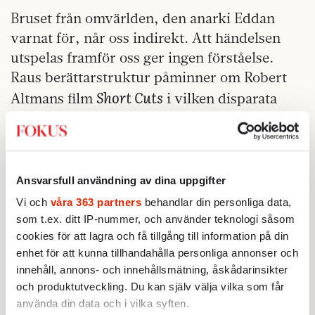
Bruset från omvärlden, den anarki Eddan
varnat för, når oss indirekt. Att händelsen
utspelas framför oss ger ingen förståelse.
Raus berättarstruktur påminner om Robert
Short Cuts
Altmans film
i vilken disparata
fragment fogas till en helhet som hela tiden
ändrar sig. Purister kan förstås hävda att det
inte är ”ren” teater, men just det är styrkan.
Rau använder allt från tv till klassiska
Ansvarsfull användning av dina uppgifter
monologer riktade direkt till publiken ­- och
Vi och
våra 363 partners
behandlar din personliga data,
Rage
lyfter.
som t.ex. ditt IP-nummer, och använder teknologi såsom
cookies för att lagra och få tillgång till information på din
enhet för att kunna tillhandahålla personliga annonser och
innehåll, annons- och innehållsmätning, åskådarinsikter
och produktutveckling. Du kan själv välja vilka som får
använda din data och i vilka syften.