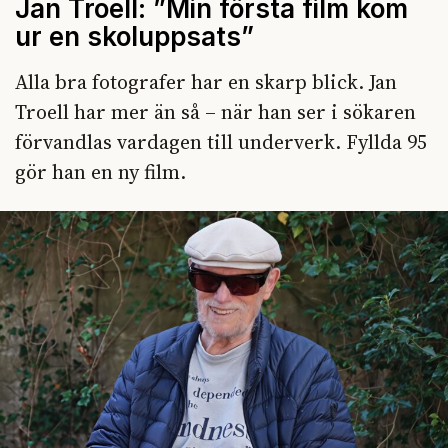
Jan Troell: ”Min första film kom
ur en skoluppsats”
Alla bra fotografer har en skarp blick. Jan
Troell har mer än så – när han ser i sökaren
förvandlas vardagen till underverk. Fyllda 95
gör han en ny film.