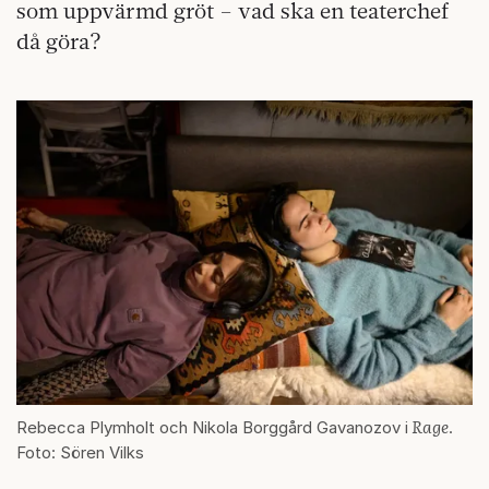
som uppvärmd gröt – vad ska en teaterchef
då göra?
Rage
Rebecca Plymholt och Nikola Borggård Gavanozov i
.
Foto: Sören Vilks