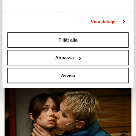
Ta reda på mer om hur dina personliga uppgifter
behandlas och ställ in dina preferenser i
detaljsektionen
.
Visa detaljer
Du kan ändra eller dra tillbaka ditt samtycke när som
helst från cookie-förklaringen.
Tillåt alla
Vi använder enhetsidentifierare för att anpassa innehållet
och annonserna till användarna, tillhandahålla funktioner
Anpassa
för sociala medier och analysera vår trafik. Vi
vidarebefordrar även sådana identifierare och annan
information från din enhet till de sociala medier och
Avvisa
annons- och analysföretag som vi samarbetar med.
Dessa kan i sin tur kombinera informationen med annan
information som du har tillhandahållit eller som de har
samlat in när du har använt deras tjänster.
Om du vill läsa mer om hur vi hanterar personuppgifter
kan du göra det
här
.