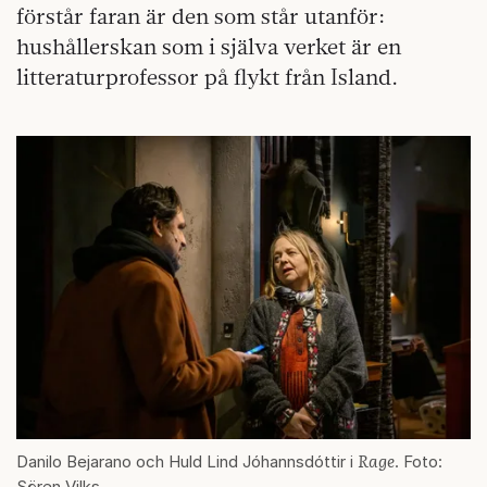
förstår faran är den som står utanför:
hushållerskan som i själva verket är en
litteraturprofessor på flykt från Island.
Rage
Danilo Bejarano och Huld Lind Jóhannsdóttir i
. Foto:
Sören Vilks