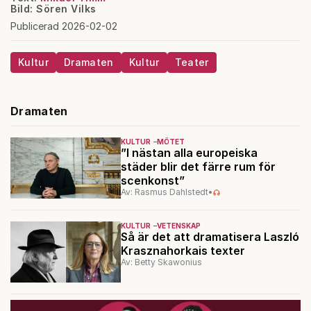
Bild: Sören Vilks
Publicerad 2026-02-02
Kultur
Dramaten
Kultur
Teater
Dramaten
KULTUR
MÖTET
”I nästan alla europeiska
städer blir det färre rum för
scenkonst”
Av: Rasmus Dahlstedt
•
KULTUR
VETENSKAP
Så är det att dramatisera Laszló
Krasznahorkais texter
Av: Betty Skawonius