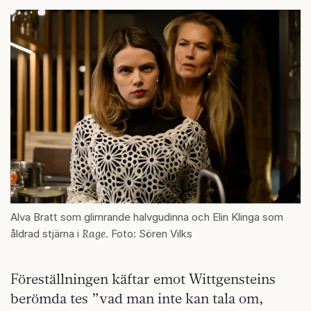
Alva Bratt som glimrande halvgudinna och Elin Klinga som
Rage
åldrad stjärna i
. Foto: Sören Vilks
Föreställningen käftar emot Wittgensteins
berömda tes ”vad man inte kan tala om,