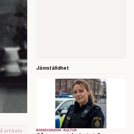
Jämställdhet
å artikeln
BOKRECENSION
KULTUR