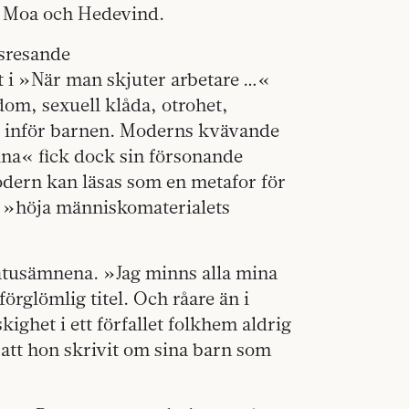
o, Moa och Hedevind.
ssresande
t i »När man skjuter arbetare …«
om, sexuell klåda, otrohet,
t inför barnen. Moderns kvävande
na« fick dock sin försonande
odern kan läsas som en metafor för
t »höja människomaterialets
tatusämnena. »Jag minns alla mina
örglömlig titel. Och råare än i
het i ett förfallet folkhem aldrig
 att hon skrivit om sina barn som