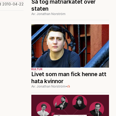
Så tog matriarkatet över
d 2010-04-22
staten
Av: Jonathan Norström
KULTUR
Livet som man fick henne att
hata kvinnor
Av: Jonathan Norström
•