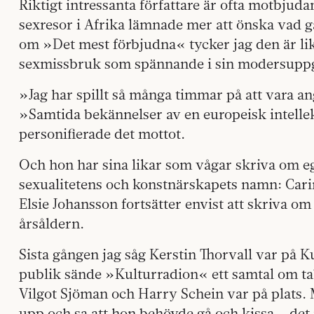
Riktigt intressanta författare är ofta motbj
sexresor i Afrika lämnade mer att önska vad g
om »Det mest förbjudna« tycker jag den är lik
sexmissbruk som spännande i sin modersuppgö
»Jag har spillt så många timmar på att vara a
»Samtida bekännelser av en europeisk intellek
personifierade det mottot.
Och hon har sina likar som vågar skriva om e
sexualitetens och konstnärskapets namn: Car
Elsie Johansson fortsätter envist att skriva om
årsåldern.
Sista gången jag såg Kerstin Thorvall var på K
publik sände »Kulturradion« ett samtal om ta
Vilgot Sjöman och Harry Schein var på plats. Mi
upp och sa att hon behövde gå och kissa – de