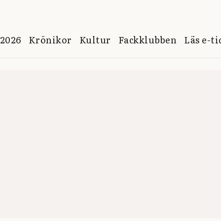
 2026
Krönikor
Kultur
Fackklubben
Läs e-t