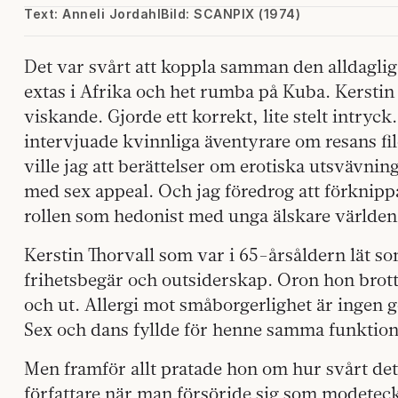
Text: Anneli Jordahl
Bild: SCANPIX (1974)
Det var svårt att koppla samman den alldagli
extas i Afrika och het rumba på Kuba. Kerstin 
viskande. Gjorde ett korrekt, lite stelt intryck
intervjuade kvinnliga äventyrare om resans fil
ville jag att berättelser om erotiska utsvävni
med sex appeal. Och jag föredrog att förknip
rollen som hedonist med unga älskare världen
Kerstin Thorvall som var i 65-årsåldern lät s
frihetsbegär och outsiderskap. Oron hon brotta
och ut. Allergi mot småborgerlighet är ingen 
Sex och dans fyllde för henne samma funktion
Men framför allt pratade hon om hur svårt det 
författare när man försörjde sig som modetec