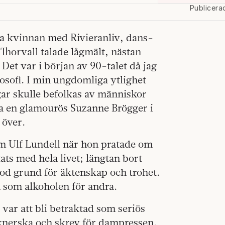
Publicera
ga kvinnan med Rivieranliv, dans­
Thorvall talade lågmält, nästan
. Det var i början av 90-talet då jag
osofi. I min ungdomliga ytlighet
ngar skulle befolkas av människor
pa en glamourös Suzanne Brögger i
 över.
om Ulf Lundell när hon pratade om
ts med hela livet; längtan bort
god grund för äktenskap och trohet.
 som alkoholen för andra.
var att bli betraktad som seriös
knerska och skrev för dampressen.