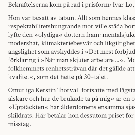
Bekräftelserna kom på rad i prisform: Ivar L
Hon var besatt av tabun. Allt som hennes kla
respektabilitetshungrande mor ville städa bor
lyfte den »olydiga« dottern fram: mentalsjukd
modershat, klimakteriebesvär och likgiltighe
ängslighet som avskyddes i »Det mest förbjud
förklaring i »När man skjuter arbetare …«. M
folkhemmets renhetssträvan där det gällde at
kvalitet«, som det hette på 30-talet.
Omutliga Kerstin Thorvall fortsatte med lågs
älskare och hur de brukade ta på mig« är en of
»Upptäckten« har ålderdomens ensamma sjaskig
skildrats. Här betalar hon dessutom priset för
misstag.