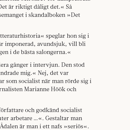
t är riktigt dåligt det.« Så
issemanget i skandalboken »Det
teraturhistoria« speglar hon sig i
är imponerad, avundsjuk, vill bli
gen i de bästa salongerna.«
era gånger i intervjun. Den stod
indrade mig.« Nej, det var
var som socialist när man rörde sig i
urnalisten Marianne Höök och
örfattare och godkänd socialist
ter arbetare …«. Gestaltar man
i Ådalen är man i ett nafs »seriös«.