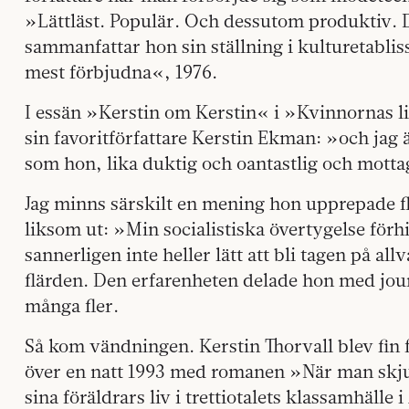
»Lättläst. Populär. Och dessutom produktiv. De
sammanfattar hon sin ställning i kulturetabl
mest förbjudna«, 1976.
I essän »Kerstin om Kerstin« i »Kvinnornas lit
sin favoritförfattare Kerstin Ekman: »och jag 
som hon, lika duktig och oantastlig och motta
Jag minns särskilt en mening hon upprepade fl
liksom ut: »Min socialistiska övertygelse förh
sannerligen inte heller lätt att bli tagen på all
flärden. Den erfarenheten delade hon med jo
många fler.
Så kom vändningen. Kerstin Thorvall blev fin f
över en natt 1993 med romanen »När man skju
sina föräldrars liv i trettiotalets klassamhälle 