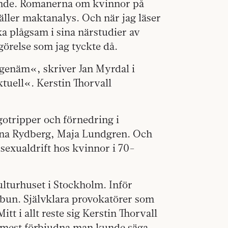
udande. Romanerna om kvinnor på
äller maktanalys. Och när jag läser
a plågsam i sina närstudier av
relse som jag tyckte då.
ngenäm«, skriver Jan Myrdal i
tuell«. Kerstin Thorvall
gotripper och förnedring i
ina Rydberg, Maja Lundgren. Och
 sexualdrift hos kvinnor i 70-
ulturhuset i Stockholm. Inför
bun. Självklara provokatörer som
tt i allt reste sig Kerstin Thorvall
t mest förbjudna man kunde säga