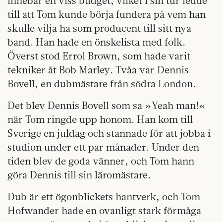
innebar en viss budget, vilket i sin tur ledde
till att Tom kunde börja fundera på vem han
skulle vilja ha som producent till sitt nya
band. Han hade en önskelista med folk.
Överst stod Errol Brown, som hade varit
tekniker åt Bob Marley. Tvåa var Dennis
Bovell, en dubmästare från södra London.
Det blev Dennis Bovell som sa »Yeah man!«
när Tom ringde upp honom. Han kom till
Sverige en juldag och stannade för att jobba i
studion under ett par månader. Under den
tiden blev de goda vänner, och Tom hann
göra Dennis till sin läromästare.
Dub är ett ögonblickets hantverk, och Tom
Hofwander hade en ovanligt stark förmåga