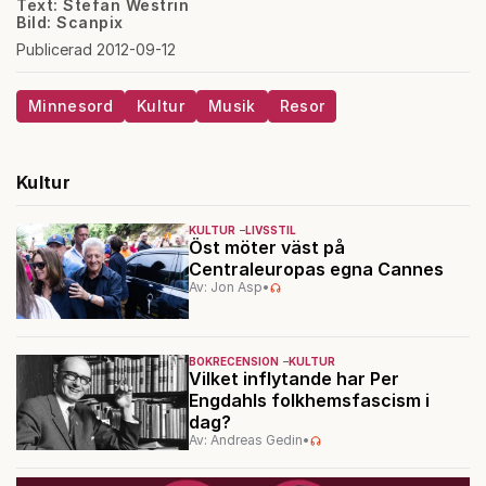
Text: Stefan Westrin
Bild: Scanpix
Publicerad 2012-09-12
Minnesord
Kultur
Musik
Resor
Kultur
KULTUR
LIVSSTIL
Öst möter väst på
Centraleuropas egna Cannes
Av: Jon Asp
•
BOKRECENSION
KULTUR
Vilket inflytande har Per
Engdahls folkhemsfascism i
dag?
Av: Andreas Gedin
•