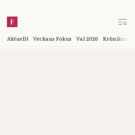
Aktuellt
Veckans Fokus
Val 2026
Krönikor
K