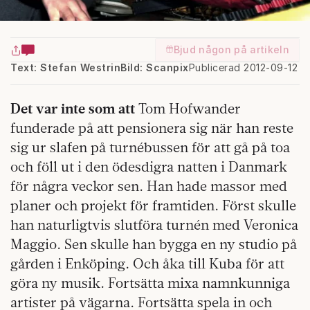
Bjud någon på artikeln
Text: Stefan Westrin
Bild: Scanpix
Publicerad 2012-09-12
Det var inte
som att
Tom Hofwander
funderade på att pensionera sig när han reste
sig ur slafen på turnébussen för att gå på toa
och föll ut i den ödesdigra natten i Danmark
för några veckor sen. Han hade massor med
planer och projekt för framtiden. Först skulle
han naturligtvis slutföra turnén med Veronica
Maggio. Sen skulle han bygga en ny studio på
gården i Enköping. Och åka till Kuba för att
göra ny musik. Fortsätta mixa namnkunniga
artister på vägarna. Fortsätta spela in och