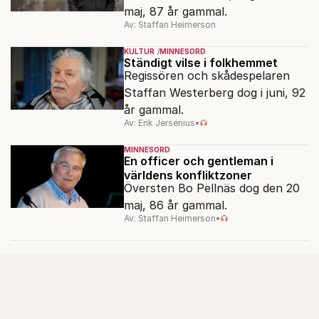
maj, 87 år gammal.
Av: Staffan Heimerson
KULTUR
MINNESORD
Ständigt vilse i folkhemmet
Regissören och skådespelaren
Staffan Westerberg dog i juni, 92
år gammal.
Av: Erik Jersenius
•
MINNESORD
En officer och gentleman i
världens konfliktzoner
Översten Bo Pellnäs dog den 20
maj, 86 år gammal.
Av: Staffan Heimerson
•