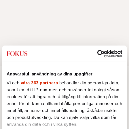
Ansvarsfull användning av dina uppgifter
Vi och
våra 363 partners
behandlar din personliga data,
KULTUR
LIVSSTIL
som t.ex. ditt IP-nummer, och använder teknologi såsom
Öst möter väst på
cookies för att lagra och få tillgång till information på din
Centraleuropas egna Cannes
enhet för att kunna tillhandahålla personliga annonser och
innehåll, annons- och innehållsmätning, åskådarinsikter
Den tjeckiska kurorten Karlovy Vary har i 80
och produktutveckling. Du kan själv välja vilka som får
år varit hem för Centraleuropas viktigaste
använda din data och i vilka syften.