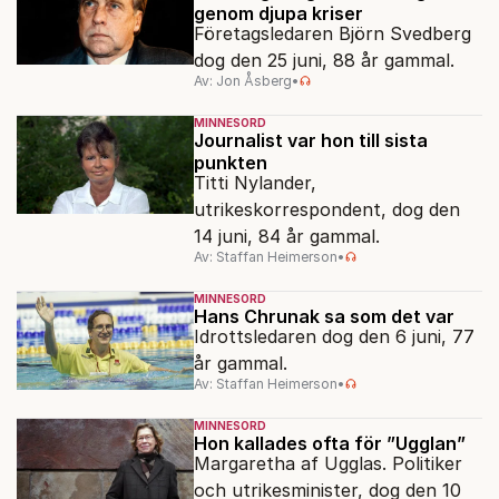
genom djupa kriser
Företagsledaren Björn Svedberg
dog den 25 juni, 88 år gammal.
Av: Jon Åsberg
•
MINNESORD
Journalist var hon till sista
punkten
Titti Nylander,
utrikeskorrespondent, dog den
14 juni, 84 år gammal.
Av: Staffan Heimerson
•
MINNESORD
Hans Chrunak sa som det var
Idrottsledaren dog den 6 juni, 77
år gammal.
Av: Staffan Heimerson
•
MINNESORD
Hon kallades ofta för ”Ugglan”
Margaretha af Ugglas. Politiker
och utrikesminister, dog den 10