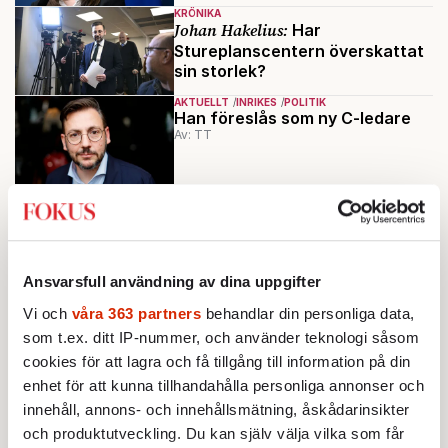
KRÖNIKA
Johan Hakelius:
Har
Stureplanscentern överskattat
sin storlek?
AKTUELLT
INRIKES
POLITIK
Han föreslås som ny C-ledare
Av: TT
KRÖNIKA
Johan Hakelius:
Hakelius:
Januariavtalet är en bluff – hur
länge ska det få fortgå?
KRÖNIKA
Ansvarsfull användning av dina uppgifter
Johan Hakelius:
Hakelius: På ett
Vi och
våra 363 partners
behandlar din personliga data,
eller annat sätt kommer
januariavtalet att spricka under
som t.ex. ditt IP-nummer, och använder teknologi såsom
2020
cookies för att lagra och få tillgång till information på din
enhet för att kunna tillhandahålla personliga annonser och
Ladda fler
innehåll, annons- och innehållsmätning, åskådarinsikter
och produktutveckling. Du kan själv välja vilka som får
Mest lästa