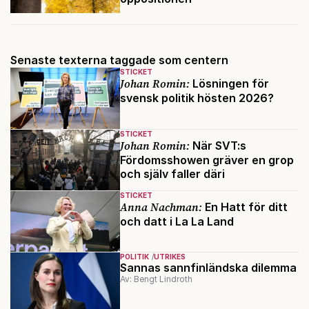
Senaste texterna taggade som centern
STICKET
Johan Romin:
Lösningen för
svensk politik hösten 2026?
STICKET
Johan Romin:
När SVT:s
Fördomsshowen gräver en grop
och själv faller däri
STICKET
Anna Nachman:
En Hatt för ditt
och datt i La La Land
POLITIK
UTRIKES
Sannas sannfinländska dilemma
Av: Bengt Lindroth