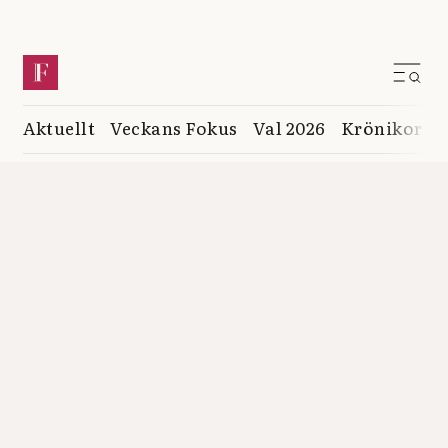
Aktuellt
Veckans Fokus
Val 2026
Krönikor
K