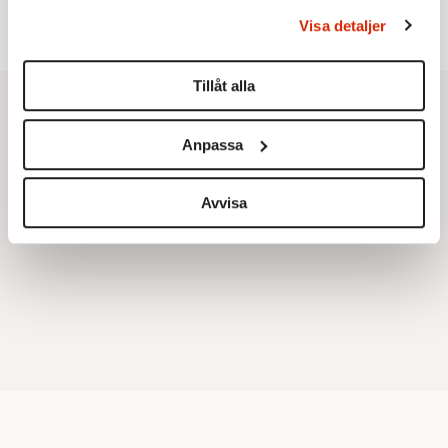
Christoffer Jonsson:
Inte nu igen, Vänsterpartiet!
behandlas och ställ in dina preferenser i
detaljsektionen
.
Visa detaljer
Du kan ändra eller dra tillbaka ditt samtycke när som
helst från cookie-förklaringen.
Tillåt alla
Vi använder enhetsidentifierare för att anpassa innehållet
och annonserna till användarna, tillhandahålla funktioner
Anpassa
för sociala medier och analysera vår trafik. Vi
vidarebefordrar även sådana identifierare och annan
information från din enhet till de sociala medier och
Avvisa
annons- och analysföretag som vi samarbetar med.
Dessa kan i sin tur kombinera informationen med annan
information som du har tillhandahållit eller som de har
samlat in när du har använt deras tjänster.
Om du vill läsa mer om hur vi hanterar personuppgifter
kan du göra det
här
.