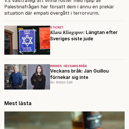
V:s valstrategi att vinna röster med hjälp av
Palestinafrågan har försatt dem i ännu en prekär
situation där empati övergått i terrorvurm.
STICKET
Klara Klingspor:
Längtan efter
Sveriges siste jude
INRIKES
VECKANS BRÅK
Veckans bråk: Jan Guillou
förnekar sig inte
Av: Anton Säll
Mest lästa