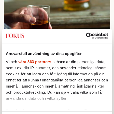
STICKET
1.
Bitte Assarmo:
Sagan om den lågbegåvade
Ansvarsfull användning av dina uppgifter
ursprungsbefolkningen i Filipstad
KRÖNIKA
Vi och
våra 363 partners
behandlar din personliga data,
2.
Sakine Madon:
Efter islamistdådet oroar sig
som t.ex. ditt IP-nummer, och använder teknologi såsom
vänstern för Agnes Wold
cookies för att lagra och få tillgång till information på din
KRÖNIKA
3.
Frans Wachtmeister:
Ja, AC är ett hot mot den
enhet för att kunna tillhandahålla personliga annonser och
franska civilisationen
innehåll, annons- och innehållsmätning, åskådarinsikter
STICKET
4.
Dan Korn:
och produktutveckling. Du kan själv välja vilka som får
Quisling, quislingar och sten i glashus
UTRIKES
använda din data och i vilka syften.
5.
Därför liknar Putin både tsaren och Stalin
Av: Bengt Jangfeldt
STICKET
Ta reda på mer om hur dina personliga uppgifter
6.