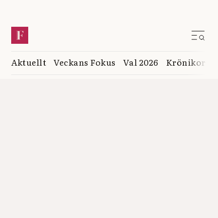
Aktuellt
Veckans Fokus
Val 2026
Krönikor
K