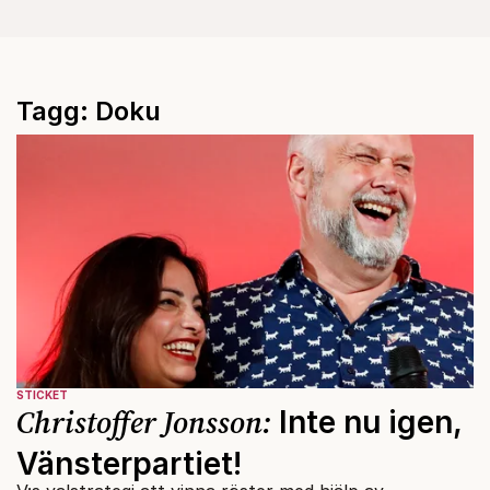
Tagg: Doku
STICKET
Christoffer Jonsson:
Inte nu igen,
Vänsterpartiet!