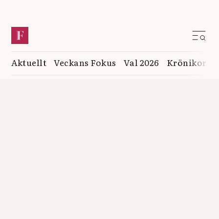
Aktuellt
Veckans Fokus
Val 2026
Krönikor
K