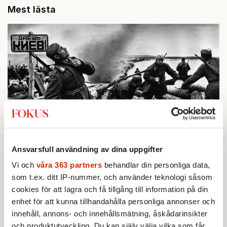
Mest lästa
BOKRECENSION
Ansvarsfull användning av dina uppgifter
1.
Den röda tråden som brast
Av: Gustaf Lewander
Vi och
våra 363 partners
behandlar din personliga data,
INRIKES
2.
Vattenbristen är här – men var femte liter läcker
som t.ex. ditt IP-nummer, och använder teknologi såsom
ut
cookies för att lagra och få tillgång till information på din
Av: Susanne Gäre
enhet för att kunna tillhandahålla personliga annonser och
KRÖNIKA
3.
Frans Wachtmeister:
Ja, AC är ett hot mot den
innehåll, annons- och innehållsmätning, åskådarinsikter
franska civilisationen
och produktutveckling. Du kan själv välja vilka som får