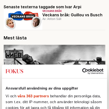
Senaste texterna taggade som Ivar Arpi
VECKANS BRÅK
Veckans bråk: Guillou vs Busch
Av: Anton Säll
Mest lästa
Ansvarsfull användning av dina uppgifter
Vi och
våra 363 partners
behandlar din personliga data,
som t.ex. ditt IP-nummer, och använder teknologi såsom
BOKRECENSION
1.
Den röda tråden som brast
cookies för att lagra och få tillgång till information på din