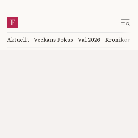
Aktuellt
Veckans Fokus
Val 2026
Krönikor
K