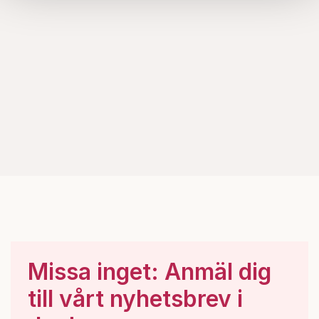
samlat in när du har använt deras tjänster.
Om du vill läsa mer om hur vi hanterar personuppgifter
kan du göra det
här
.
Missa inget: Anmäl dig
till vårt nyhetsbrev i