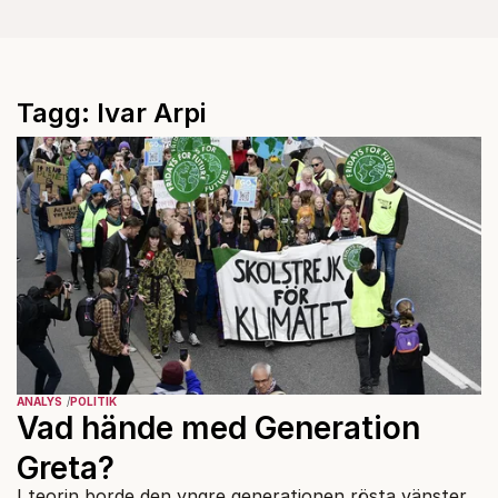
Tagg: Ivar Arpi
ANALYS
POLITIK
Vad hände med Generation
Greta?
I teorin borde den yngre generationen rösta vänster.