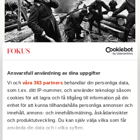
BOKRECENSION
1.
Den röda tråden som brast
Av: Gustaf Lewander
INRIKES
2.
Vattenbristen är här – men var femte liter läcker
Ansvarsfull användning av dina uppgifter
ut
Vi och
våra 363 partners
behandlar din personliga data,
Av: Susanne Gäre
KRÖNIKA
som t.ex. ditt IP-nummer, och använder teknologi såsom
3.
Frans Wachtmeister:
Ja, AC är ett hot mot den
cookies för att lagra och få tillgång till information på din
franska civilisationen
enhet för att kunna tillhandahålla personliga annonser och
KRÖNIKA
4.
Nina Lekander:
På ”Kommunisthögskolan” drömde
innehåll, annons- och innehållsmätning, åskådarinsikter
alla om att vara arbetarklass
och produktutveckling. Du kan själv välja vilka som får
STICKET
använda din data och i vilka syften.
5.
Bitte Assarmo:
Sagan om den lågbegåvade
ursprungsbefolkningen i Filipstad