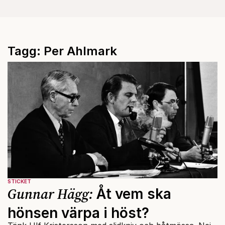
Tagg: Per Ahlmark
STICKET
Gunnar Hägg:
Åt vem ska
hönsen värpa i höst?