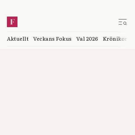
Aktuellt
Veckans Fokus
Val 2026
Krönikor
K