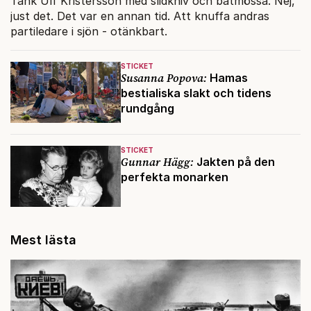
Tänk Ulf Kristersson med slidkniv och båtmössa. Nej,
just det. Det var en annan tid. Att knuffa andras
partiledare i sjön - otänkbart.
STICKET
Susanna Popova:
Hamas
bestialiska slakt och tidens
rundgång
STICKET
Gunnar Hägg:
Jakten på den
perfekta monarken
Mest lästa